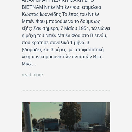
ΑΝΑΦΟΡΑ Η ΤΕΛΙΚΗ ΜΑΧΗ ΣΤΟ
ΒΙΕΤΝΑΜ Ντιέν Μπιέν Φου: επιμέλεια
Κώστας Ιωαννίδης Το έπος του Ντιέν
Μπιέν Φου μπορούμε να το δούμε ως
εξής: Σαν σήμερα, 7 Μαΐου 1954, τελειώνει
η μάχη του Ντιέν Μπιέν Φου στο Βιετνάμ,
που κράτησε συνολικά 1 μήνα, 3
βδομάδες και 3 μέρες, με αποφασιστική
νίκη των κομμουνιστών ανταρτών Βιετ-
Μινχ…
read more