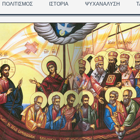
ΠΟΛΙΤΙΣΜΌΣ
ΙΣΤΟΡΊΑ
ΨΥΧΑΝΆΛΥΣΗ
Τ