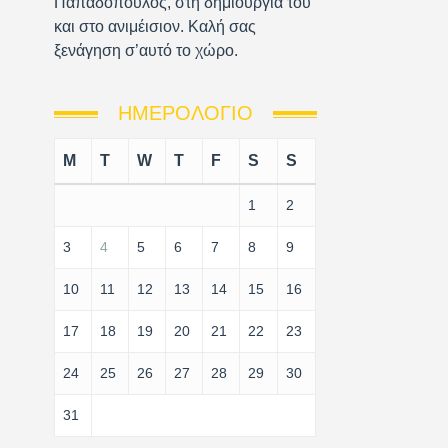
Παπαδόπουλος, στη δημιουργία του
και στο ανιμέισιον. Καλή σας
ξενάγηση σ’αυτό το χώρο.
ΗΜΕΡΟΛΌΓΙΟ
M
T
W
T
F
S
S
1
2
3
4
5
6
7
8
9
10
11
12
13
14
15
16
17
18
19
20
21
22
23
24
25
26
27
28
29
30
31