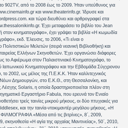
ο 902TV, από το 2008 έως το 2009. Ήταν υπεύθυνος για
w.cinemainfo.gr και www.theaterinfo.gr. Ίδρυσε και
wordpress.com. και τώρα διευθύνει και αρθρογραφεί στα
.thessalonikinfo.gr. Έχει μεταφράσει το βιβλίο του Jean
κή στον κινηματογράφο», έχει γράψει τα βιβλία «Η κωμωδία
ράφο», εκδ. Έλευσις, το 2006, «Τι είναι ο
ο Πολιτιστικών Μελετών (σειρά νεανική Βιβλιοθήκη) και
ταιρείας Ελλήνων Σκηνοθετών. Έχει οργανώσει διάφορες
ς το Αφιέρωμα στον Παλαιστινιακό Κινηματογράφο, το
ύ Ιαπωνικού Κινηματογράφου και την Εβδομάδα Σύγχρονου
το 2002, ως μέλος της Π.Ε.Κ.Κ. Ήταν καλλιτεχνικός
Νέων Δημιουργών, στο Ε.Κ.Θ., στη Θεσσαλονίκη, και
 Λέσχης Solaris, η οποία δραστηριοποιείται πλέον στη
ηγηματικό Εργαστήριο Fabula, που ερευνά τον Ενιαίο
θετήσει τρείς ταινίες μικρού μήκους, οι δύο πτυχιακές για
iddlesex, και την ταινία-ντοκιμαντέρ μεγάλου μήκους, «Η
. ΦΙΛΜΟΓΡΑΦΙΑ «Μέσα από τις βιτρίνες», 8΄, 2009,
9, σκηνοθεσία «Η αγία της αρχαίας Μαντινείας», 50΄, 2010,