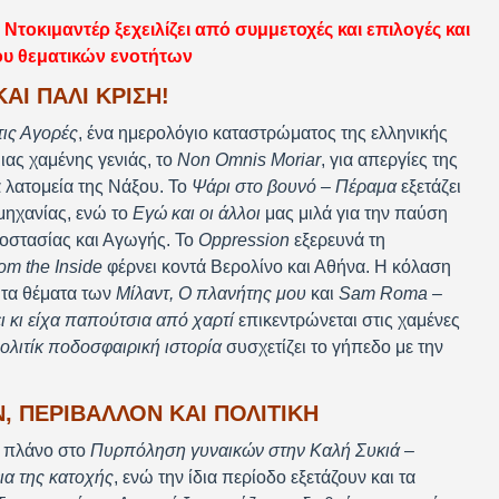
τοκιμαντέρ ξεχειλίζει από συμμετοχές και επιλογές και
ου θεματικών ενοτήτων
ΚΑΙ ΠΆΛΙ ΚΡΊΣΗ!
τις Αγορές
, ένα ημερολόγιο καταστρώματος της ελληνικής
μιας χαμένης γενιάς, το
Non Omnis Moriar
, για απεργίες της
α λατομεία της Νάξου. Το
Ψάρι στο βουνό – Πέραμα
εξετάζει
μηχανίας, ενώ το
Εγώ και οι άλλοι
μας μιλά για την παύση
ροστασίας και Αγωγής. Το
Oppression
εξερευνά τη
om the Inside
φέρνει κοντά Βερολίνο και Αθήνα. Η κόλαση
 τα θέματα των
Μίλαντ, Ο πλανήτης μου
και
Sam Roma –
ι κι είχα παπούτσια από χαρτί
επικεντρώνεται στις χαμένες
λιτίκ ποδοσφαιρική ιστορία
συσχετίζει το γήπεδο με την
, ΠΕΡΙΒΆΛΛΟΝ ΚΑΙ ΠΟΛΙΤΙΚΉ
ο πλάνο στο
Πυρπόληση γυναικών στην Καλή Συκιά –
ια της κατοχής
, ενώ την ίδια περίοδο εξετάζουν και τα