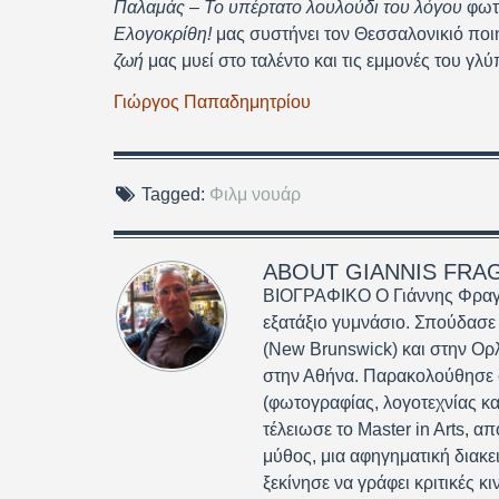
Παλαμάς – Το υπέρτατο λουλούδι του λόγου
φωτί
Ελογοκρίθη!
μας συστήνει τον Θεσσαλονικιό ποι
ζωή
μας μυεί στο ταλέντο και τις εμμονές του γλύπ
Γιώργος Παπαδημητρίου
Tagged:
Φιλμ νουάρ
ABOUT
GIANNIS FRA
ΒΙΟΓΡΑΦΙΚΟ Ο Γιάννης Φραγκ
εξατάξιο γυμνάσιο. Σπούδασε
(New Brunswick) και στην Ορ
στην Αθήνα. Παρακολούθησε σ
(φωτογραφίας, λογοτεχνίας κα
τέλειωσε το Master in Arts, απ
μύθος, μια αφηγηματική διακε
ξεκίνησε να γράφει κριτικές 