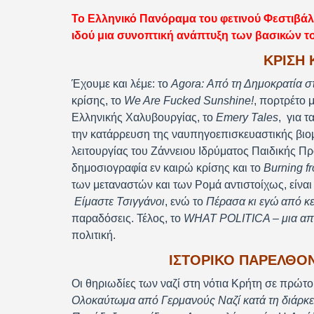
Το Ελληνικό Πανόραμα του φετινού Φεστιβάλ Ν
ιδού μια συνοπτική ανάπτυξη των βασικών τ
ΚΡΊΣΗ 
Έχουμε και λέμε: το
Agora: Από τη Δημοκρατία σ
κρίσης, το
We Are Fucked Sunshine!
, πορτρέτο 
Ελληνικής Χαλυβουργίας, το
Emery Tales
, για τ
την κατάρρευση της ναυπηγοεπισκευαστικής βιο
λειτουργίας του Ζάννειου Ιδρύματος Παιδικής Π
δημοσιογραφία εν καιρώ κρίσης και το
Burning fr
των μεταναστών και των Ρομά αντιστοίχως, είναι
Είμαστε Τσιγγάνοι
, ενώ το
Πέρασα κι εγώ από κε
παραδόσεις. Τέλος, το
WHAT POLITICA – μια απο
πολιτική.
ΙΣΤΟΡΙΚΌ ΠΑΡΕΛΘΌΝ
Οι θηριωδίες των ναζί στη νότια Κρήτη σε πρώτ
Ολοκαύτωμα από Γερμανούς Ναζί κατά τη διάρκε