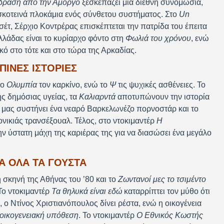
ραση από την Αμοργό
ξεσκεπάζει μια διεθνή συνομωσία,
 σκοτεινά πλοκάμια ενός σύνθετου συστήματος. Στο
Un
σέτ, Σέρχιο Κοντρέρας επισκέπτεται την πατρίδα του έπειτα
λλάδας είναι το κυρίαρχο φόντο στη
Φωλιά του χρόνου
, ενώ
κό στο τότε και στο τώρα της Αρκαδίας.
ΙΝΕΣ ΙΣΤΟΡΊΕΣ
το
Ολυμπία
τον καρκίνο, ενώ το
Ψ
τις ψυχικές ασθένειες. Το
ς δημόσιας υγείας, τα
Καλιαρντά
αποτυπώνουν την ιστορία
μας συστήνει ένα νεαρό Βαρκελωνέζο πορνοστάρ και το
νικιάς τρανσέξουαλ. Τέλος, στο ντοκιμαντέρ
Η
την ύστατη μάχη της καριέρας της για να διασώσει ένα μεγάλο
Α ΌΛΑ ΤΑ ΓΟΎΣΤΑ
 σκηνή της Αθήνας του ’80 και το
Ζωντανοί μες το τσιμέντο
Το ντοκιμαντέρ
Τα θηλυκά είναι εδώ
καταρρίπτει τον μύθο ότι
, ο Ντίνος Χριστιανόπουλος δίνει ρέστα, ενώ η οικογένεια
 οικογενειακή υπόθεση
. Το ντοκιμαντέρ
Ο Εθνικός Κωστής