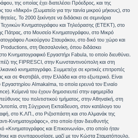
ου, της οποίας έχει διατελέσει Πρόεδρος, και της
ς του «Μικρό» (Σωματείο για την ταινία μικρού μήκους), στο
θητείες. Το 2000 ξεκίνησε να διδάσκει σε σεμινάρια
Τεχνικών Κινηματογράφου και Τηλεόρασης (ΕΤΕΚΤ), στο
ης Πάτρας, στο Μουσείο Κινηματογράφου, στο Μικρό
ματογράφου Λυκούργου Σταυράκου, στο δικό του χώρο και
k Productions, στη Θεσσαλονίκη, όπου διδάσκει
το Κινηματογραφικό Εργαστήρι Fabula, το οποίο διευθύνει.
απέζι της FIPRESCI, στην Κωνσταντινούπολη και στη
κανικό κινηματογράφο. Συμμετείχε σε κριτικές επιτροπές
ς και σε Φεστιβάλ, στην Ελλάδα και στο εξωτερικό. Είναι
 Εργαστηρίου Almakalma, το οποία ερευνά τον Ενιαίο
ce). Κείμενά του έχουν δημοσιευτεί στην εφημερίδα
εύθυνος του πολιτιστικού τμήματος, στην Αθηναϊκή, στη
Ουτοπία, στη Σύγχρονη Εκπαίδευση, στον κατάλογο του
αφή, στο Κ.ΛΠ., στο Ριζοσπάστη και στο Αλμανάκ της
αντι-Κινηματογράφος», στο οποίο ήταν διευθυντής
ικό «Κινηματογράφος και Επικοινωνία», στο οποίο ήταν
ήθηκε και συνπαρουσίασε, μαζί με τον Κώστα Σταματόπουλο,