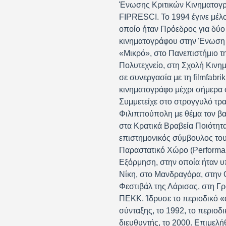
Ένωσης Κριτικών Κινηματογράφ
FIPRESCI. Το 1994 έγινε μέλο
οποίο ήταν Πρόεδρος για δύο 
κινηματογράφου στην Ένωση 
«Μικρό», στο Πανεπιστήμιο τ
Πολυτεχνείο, στη Σχολή Κινη
σε συνεργασία με τη filmfabri
κινηματογράφο μέχρι σήμερα σ
Συμμετείχε στο στρογγυλό τρ
Φιλιππούπολη με θέμα τον βαλ
στα Κρατικά Βραβεία Ποιότητα
επιστημονικός σύμβουλος του
Παραστατικό Χώρο (Performan
Εξόρμηση, στην οποία ήταν υπ
Νίκη, στο Μανδραγόρα, στην 
Φεστιβάλ της Λάρισας, στη Γρ
ΠΕΚΚ. Ίδρυσε το περιοδικό «
σύνταξης, το 1992, το περιοδ
διευθυντής, το 2000. Επιμελ