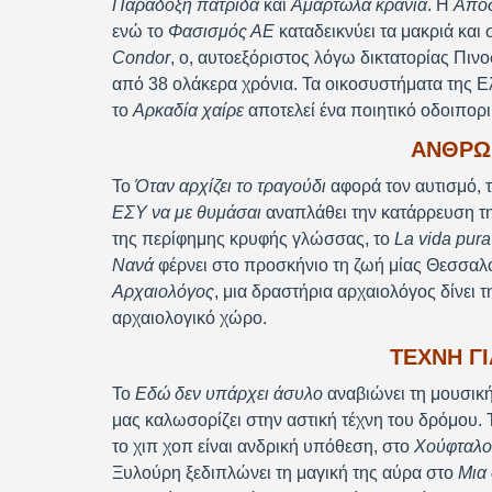
Παράδοξη πατρίδα
και
Αμαρτωλά κρανία
. Η
Απόδ
ενώ το
Φασισμός ΑΕ
καταδεικνύει τα μακριά και
Condor
, ο, αυτοεξόριστος λόγω δικτατορίας Πινο
από 38 ολάκερα χρόνια. Τα οικοσυστήματα της Ε
το
Αρκαδία χαίρε
αποτελεί ένα ποιητικό οδοιπορι
ΑΝΘΡΏΠ
Το
Όταν αρχίζει το τραγούδι
αφορά τον αυτισμό, 
ΕΣΥ να με θυμάσαι
αναπλάθει την κατάρρευση τη
της περίφημης κρυφής γλώσσας, το
La vida pura
Νανά
φέρνει στο προσκήνιο τη ζωή μίας Θεσσαλο
Αρχαιολόγος
, μια δραστήρια αρχαιολόγος δίνει 
αρχαιολογικό χώρο.
ΤΈΧΝΗ ΓΙ
Το
Εδώ δεν υπάρχει άσυλο
αναβιώνει τη μουσική
μας καλωσορίζει στην αστική τέχνη του δρόμου. 
το χιπ χοπ είναι ανδρική υπόθεση, στο
Χούφταλο
Ξυλούρη ξεδιπλώνει τη μαγική της αύρα στο
Μια