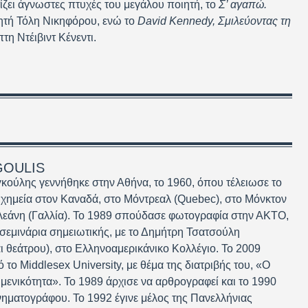
ζει άγνωστες πτυχές του μεγάλου ποιητή, το
Σ’ αγαπώ.
ητή Τόλη Νικηφόρου, ενώ το
David Kennedy, Σμιλεύοντας τη
τη Ντέιβιντ Κένεντι.
GOULIS
ούλης γεννήθηκε στην Αθήνα, το 1960, όπου τέλειωσε το
 χημεία στον Καναδά, στο Μόντρεαλ (Quebec), στο Μόνκτον
λεάνη (Γαλλία). Το 1989 σπούδασε φωτογραφία στην ΑΚΤΟ,
εμινάρια σημειωτικής, με το Δημήτρη Τσατσούλη
ι θεάτρου), στο Ελληνοαμερικάνικο Κολλέγιο. Το 2009
ό το Middlesex University, με θέμα της διατριβής του, «Ο
ιμενικότητα». Το 1989 άρχισε να αρθρογραφεί και το 1990
κινηματογράφου. Το 1992 έγινε μέλος της Πανελλήνιας