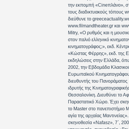
την εκπομπή «Cineπλάνο», στ
τους διαδικτυακούς τόπους ww
διεύθυνε το greeceactuality.
www.filmandtheater.gr και www
Mitry, «Ο ρυθμός και η μουσι
στον παλιό ελληνικό κινηματογ
κινηματογράφος;», εκδ. Κέντρ
«Κώστας Φέρρης», εκδ. της Ε
εκδηλώσεις στην Ελλάδα, όπω
2002, την Εβδομάδα Κλασικο
Ευρωπαϊκού Κινηματογράφου, 
διευθυντής του Πανοράματος 
ιδρυτής της Κινηματογραφικής
Θεσσαλονίκη. Διευθύνει το Αφ
Παραστατικό Χώρο. Έχει σκηνο
το Master στο πανεπιστήμιο M
αγία της αρχαίας Μαντινείας»
σκηνοθεσία «Nafasz», 7΄, 200