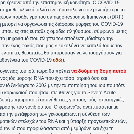
ερη έρευνα από την επιστημονική κοινότητα. Ο COVID-19
ατηρηθεί κλινικά, αλλά είναι δύσκολο να τον μελετήσει με τα
αφέρον παράδειγμα του damage-response framework (DRF)
ή μπορεί να οργανώσει τις διάφορες μορφές του COVID-19
υποψίες στις ευπαθείς ομάδες πληθυσμού, σύμφωνα με τις
το μηχανισμό που πλήττει τον αποδέκτη, ιδιαίτερα την
 σαν ένας φακός που μας διευκολύνει να καταλάβουμε τον
 εντατικές θεραπείες θα μπορούσαν να λειτουργήσουν για
 παθογένεια του COVID-19
εδώ
).
κογένειας του ιού, τώρα θα πρέπει
να δούμε τη δομή αυτού
ένος ιός μορφής RNA που έχει τόσο ιατρικό όσο και
ον ιό ξεκίνησε το 2002 με την ταυτοποίηση του ιού που τότε
του κορωναϊού που ήταν υπεύθυνος για το Severe Acute
ομή χρησιμοποιεί ασυνήθιστες, για τους ιούς, στρατηγικές
φρασης του γονιδίου του. Ο κορωναϊός αναπτύσσεται με
τά την μετάφραση των γενοσιμάτων, η σύνθεση των
ατικών στελεχών του RNA και η ύπαρξη προγενετικών ιών,
τό τον ιό που προφυλάσσεται από μεμβράνη και έχει τη