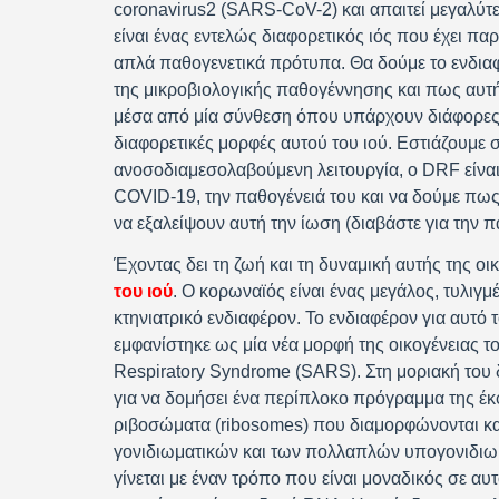
coronavirus2 (SARS-CoV-2) και απαιτεί μεγαλύτ
είναι ένας εντελώς διαφορετικός ιός που έχει παρ
απλά παθογενετικά πρότυπα. Θα δούμε το ενδι
της μικροβιολογικής παθογέννησης και πως αυτ
μέσα από μία σύνθεση όπου υπάρχουν διάφορες 
διαφορετικές μορφές αυτού του ιού. Εστιάζουμε σ
ανοσοδιαμεσολαβούμενη λειτουργία, ο DRF είναι
COVID-19, την παθογένειά του και να δούμε πως
να εξαλείψουν αυτή την ίωση (διαβάστε για την
Έχοντας δει τη ζωή και τη δυναμική αυτής της οι
του ιού
. Ο κορωναϊός είναι ένας μεγάλος, τυλιγμ
κτηνιατρικό ενδιαφέρον. Το ενδιαφέρον για αυτό τ
εμφανίστηκε ως μία νέα μορφή της οικογένειας 
Respiratory Syndrome (SARS). Στη μοριακή του δ
για να δομήσει ένα περίπλοκο πρόγραμμα της έκ
ριβοσώματα (ribosomes) που διαμορφώνονται κα
γονιδιωματικών και των πολλαπλών υπογονιδιωμ
γίνεται με έναν τρόπο που είναι μοναδικός σε αυ