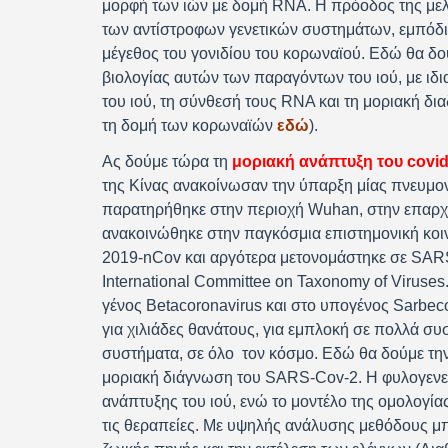
μορφή των ιών με δομή RNA. Η πρόοδος της μελ
των αντίστροφων γενετικών συστημάτων, εμπόδιο,
μέγεθος του γονιδίου του κορωναϊού. Εδώ θα δού
βιολογίας αυτών των παραγόντων του ιού, με ιδ
του ιού, τη σύνθεσή τους RNA και τη μοριακή δι
τη δομή των κορωναϊών
εδώ
).
Ας δούμε τώρα τη
μοριακή ανάπτυξη του covid
της Κίνας ανακοίνωσαν την ύπαρξη μίας πνευμο
παρατηρήθηκε στην περιοχή Wuhan, στην επαρχία
ανακοινώθηκε στην παγκόσμια επιστημονική κοι
2019-nCov και αργότερα μετονομάστηκε σε SARS
International Committee on Taxonomy of Viruses
γένος Betacoronavirus και στο υπογένος Sarbeco
για χιλιάδες θανάτους, για εμπλοκή σε πολλά συσ
συστήματα, σε όλο τον κόσμο. Εδώ θα δούμε την 
μοριακή διάγνωση του SARS-Cov-2. Η φυλογενετι
ανάπτυξης του ιού, ενώ το μοντέλο της ομολογίας 
τις θεραπείες. Με υψηλής ανάλυσης μεθόδους μπ