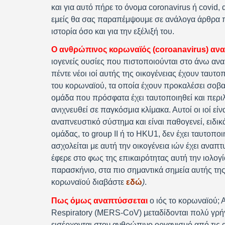
και για αυτό πήρε το όνομα coronavirus ή covid, 
εμείς θα σας παραπέμψουμε σε ανάλογα άρθρα πο
ιστορία όσο και για την εξέλιξή του.
Ο ανθρώπινος κορωναϊός (coroanavirus) αν
ιογενείς ουσίες που πιστοποιούνται στο άνω αν
πέντε νέοι ιοί αυτής της οικογένειας έχουν ταυ
του κορωναϊού, τα οποία έχουν προκαλέσει σοβα
ομάδα που πρόσφατα έχει ταυτοποιηθεί και περι
ανιχνευθεί σε παγκόσμια κλίμακα. Αυτοί οι ιοί ε
αναπνευστικό σύστημα και είναι παθογενεί, ειδ
ομάδας, το group II ή το HKU1, δεν έχει ταυτοπο
ασχολείται με αυτή την οικογένεια ιών έχει αναπ
έφερε στο φως της επικαιρότητας αυτή την ιολογία
παρασκήνιο, στα πιο σημαντικά σημεία αυτής της 
κορωναϊού διαβάστε
εδώ
)
.
Πως όμως αναπτύσσεται
ο ιός το κορωναϊού; 
Respiratory (MERS-CoV) μεταδίδονται πολύ γρή
εισέρχονται στον ανθρώπινο οργανισμό από τις 