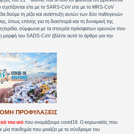
υ σχετίζονται είτε με το SARS-CoV είτε με το MRS-CoV
 Θα δούμε τη ρίζα και ανάπτυξη αυτών των δύο παθογενών
ης, όπως επίσης για τη διασπορά και τη δυναμική της
 νυχτερίδα, σύμφωνα με τα στοιχεία πρόσφατων ερευνών που
, τη μορφή του SADS-CoV (βλέπε αυτό το άρθρο για την
ΔΟΜΗ ΠΡΟΦΥΛΑΞΕΙΣ
ού του ιού
που ονομάζουμε covid19. Ο κορωναϊός που
 μία πανδημία που μοιάζει με το σύνδρομο του