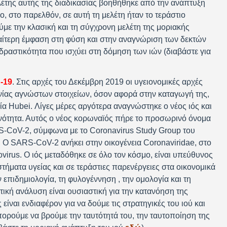
έτης αυτής της διαδικασίας βοηθήθηκε από την ανάπτυξη
 στο παρελθόν, σε αυτή τη μελέτη ήταν το τεράστιο
με την κλασική και τη σύγχρονη μελέτη της μοριακής
ιαίτερη έμφαση στη φύση και στην αναγνώριση των δεκτών
αδραστικότητα που ισχύει στη δόμηση των ιών (διαβάστε για
-19
. Στις αρχές του Δεκέμβρη 2019 οι υγειονομικές αρχές
νίας αγνώστων στοιχείων, όσον αφορά στην καταγωγή της,
 Hubei. Λίγες μέρες αργότερα αναγνώστηκε ο νέος ιός και
νότητα. Αυτός ο νέος κορωναϊός πήρε το προσωρινό όνομα
-CoV-2, σύμφωνα με το Coronavirus Study Group του
. Ο SARS-CoV-2 ανήκει στην οικογένεια Coronaviridae, στο
virus. Ο ιός μεταδόθηκε σε όλο τον κόσμο, είναι υπεύθυνος
τήματα υγείας και σε τεράστιες παρενέργειες στα οικονομικά
επιδημιολογία, τη φυλογέννηση , την ομολογία και τη
κή ανάλυση είναι ουσιαστική για την κατανόηση της
είναι ενδιαφέρον για να δούμε τις στρατηγικές του ιού και
ορούμε να βρούμε την ταυτότητά του, την ταυτοποίηση της