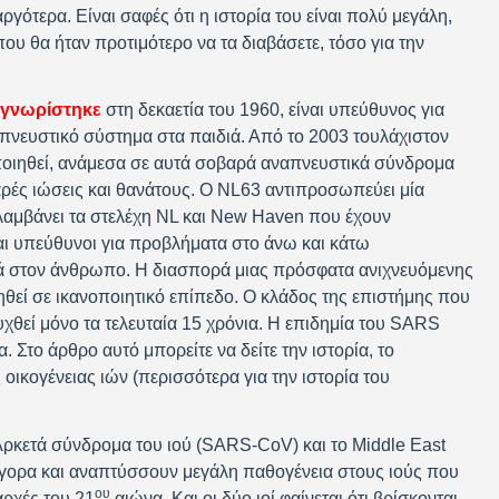
αργότερα. Είναι σαφές ότι η ιστορία του είναι πολύ μεγάλη,
υ θα ήταν προτιμότερο να τα διαβάσετε, τόσο για την
αγνωρίστηκε
στη δεκαετία του 1960, είναι υπεύθυνος για
απνευστικό σύστημα στα παιδιά. Από το 2003 τουλάχιστον
τοποιηθεί, ανάμεσα σε αυτά σοβαρά αναπνευστικά σύνδρομα
ρές ιώσεις και θανάτους. Ο NL63 αντιπροσωπεύει μία
λαμβάνει τα στελέχη NL και New Haven που έχουν
ίναι υπεύθυνοι για προβλήματα στο άνω και κάτω
ικά στον άνθρωπο. Η διασπορά μιας πρόσφατα ανιχνευόμενης
ιηθεί σε ικανοποιητικό επίπεδο. Ο κλάδος της επιστήμης που
τυχθεί μόνο τα τελευταία 15 χρόνια. Η επιδημία του SARS
. Στο άρθρο αυτό μπορείτε να δείτε την ιστορία, το
οικογένειας ιών (περισσότερα για την ιστορία του
Αρκετά σύνδρομα του ιού (SARS-CoV) και το Middle East
γορα και αναπτύσσουν μεγάλη παθογένεια στους ιούς που
ου
αρχές του 21
αιώνα. Και οι δύο ιοί φαίνεται ότι βρίσκονται