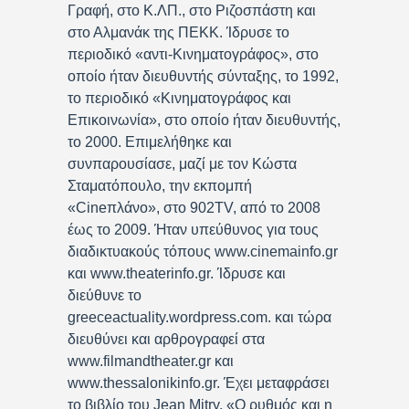
Γραφή, στο Κ.ΛΠ., στο Ριζοσπάστη και
στο Αλμανάκ της ΠΕΚΚ. Ίδρυσε το
περιοδικό «αντι-Κινηματογράφος», στο
οποίο ήταν διευθυντής σύνταξης, το 1992,
το περιοδικό «Κινηματογράφος και
Επικοινωνία», στο οποίο ήταν διευθυντής,
το 2000. Επιμελήθηκε και
συνπαρουσίασε, μαζί με τον Κώστα
Σταματόπουλο, την εκπομπή
«Cineπλάνο», στο 902TV, από το 2008
έως το 2009. Ήταν υπεύθυνος για τους
διαδικτυακούς τόπους www.cinemainfo.gr
και www.theaterinfo.gr. Ίδρυσε και
διεύθυνε το
greeceactuality.wordpress.com. και τώρα
διευθύνει και αρθρογραφεί στα
www.filmandtheater.gr και
www.thessalonikinfo.gr. Έχει μεταφράσει
το βιβλίο του Jean Mitry, «Ο ρυθμός και η