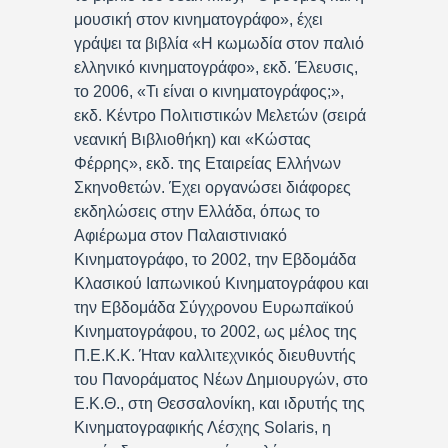
μουσική στον κινηματογράφο», έχει
γράψει τα βιβλία «Η κωμωδία στον παλιό
ελληνικό κινηματογράφο», εκδ. Έλευσις,
το 2006, «Τι είναι ο κινηματογράφος;»,
εκδ. Κέντρο Πολιτιστικών Μελετών (σειρά
νεανική Βιβλιοθήκη) και «Κώστας
Φέρρης», εκδ. της Εταιρείας Ελλήνων
Σκηνοθετών. Έχει οργανώσει διάφορες
εκδηλώσεις στην Ελλάδα, όπως το
Αφιέρωμα στον Παλαιστινιακό
Κινηματογράφο, το 2002, την Εβδομάδα
Κλασικού Ιαπωνικού Κινηματογράφου και
την Εβδομάδα Σύγχρονου Ευρωπαϊκού
Κινηματογράφου, το 2002, ως μέλος της
Π.Ε.Κ.Κ. Ήταν καλλιτεχνικός διευθυντής
του Πανοράματος Νέων Δημιουργών, στο
Ε.Κ.Θ., στη Θεσσαλονίκη, και ιδρυτής της
Κινηματογραφικής Λέσχης Solaris, η