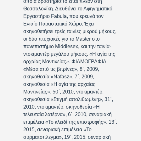
οποία δραστηριοποιείται πλέον στη
Θεσσαλονίκη. Διευθύνει το Αφηγηματικό
Εργαστήριο Fabula, που ερευνά τον
Ενιαίο Παραστατικό Χώρο. Έχει
σκηνοθετήσει τρείς ταινίες μικρού μήκους,
οι δύο πτυχιακές για το Master στο
πανεπιστήμιο Middlesex, και την ταινία-
ντοκιμαντέρ μεγάλου μήκους, «Η αγία της
αρχαίας Μαντινείας». ΦΙΛΜΟΓΡΑΦΙΑ
«Μέσα από τις βιτρίνες», 8΄, 2009,
σκηνοθεσία «Nafasz», 7΄, 2009,
σκηνοθεσία «Η αγία της αρχαίας
Μαντινείας», 50΄, 2010, ντοκιμαντέρ,
σκηνοθεσία «Στιγμή απολιθωμένη», 31΄,
2010, ντοκιμαντέρ, σκηνοθεσία «Η
τελευταία λατέρνα», 6΄, 2010, σεναριακή
επιμέλεια «Το κλειδί της επιστροφής», 13΄,
2015, σεναριακή επιμέλεια «Το
συρματόπλεγμα», 19΄, 2015, σεναριακή