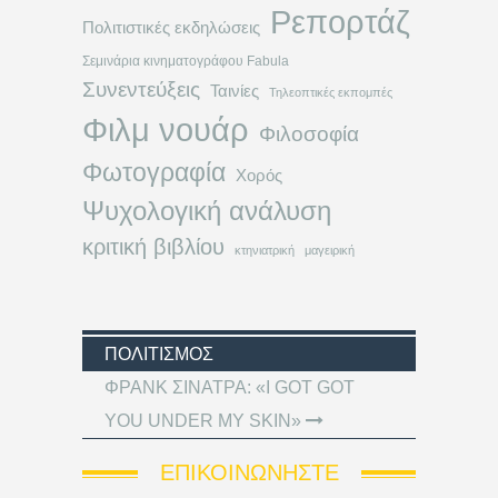
Ρεπορτάζ
Πολιτιστικές εκδηλώσεις
Σεμινάρια κινηματογράφου Fabula
Συνεντεύξεις
Ταινίες
Τηλεοπτικές εκπομπές
Φιλμ νουάρ
Φιλοσοφία
Φωτογραφία
Χορός
Ψυχολογική ανάλυση
κριτική βιβλίου
κτηνιατρική
μαγειρική
ΠΟΛΙΤΙΣΜΌΣ
ΦΡΑΝΚ ΣΙΝΑΤΡΑ: «I GOT GOT
YOU UNDER MY SKIN»
ΕΠΙΚΟΙΝΩΝΉΣΤΕ