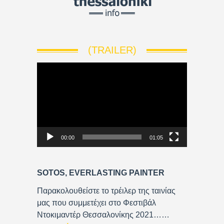
(TRAILER)
V
i
d
e
o
P
00:00
01:05
l
a
y
SOTOS, EVERLASTING PAINTER
e
r
Παρακολουθείστε το τρέιλερ της ταινίας
μας που συμμετέχει στο Φεστιβάλ
Ντοκιμαντέρ Θεσσαλονίκης 2021……