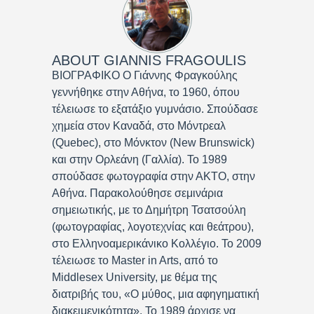
ABOUT
GIANNIS FRAGOULIS
ΒΙΟΓΡΑΦΙΚΟ Ο Γιάννης Φραγκούλης
γεννήθηκε στην Αθήνα, το 1960, όπου
τέλειωσε το εξατάξιο γυμνάσιο. Σπούδασε
χημεία στον Καναδά, στο Μόντρεαλ
(Quebec), στο Μόνκτον (New Brunswick)
και στην Ορλεάνη (Γαλλία). Το 1989
σπούδασε φωτογραφία στην ΑΚΤΟ, στην
Αθήνα. Παρακολούθησε σεμινάρια
σημειωτικής, με το Δημήτρη Τσατσούλη
(φωτογραφίας, λογοτεχνίας και θεάτρου),
στο Ελληνοαμερικάνικο Κολλέγιο. Το 2009
τέλειωσε το Master in Arts, από το
Middlesex University, με θέμα της
διατριβής του, «Ο μύθος, μια αφηγηματική
διακειμενικότητα». Το 1989 άρχισε να