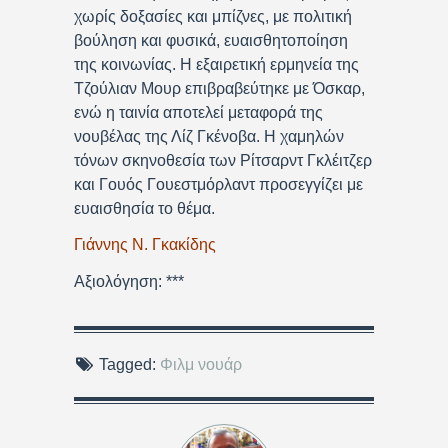
χωρίς δοξασίες και μπίζνες, με πολιτική
βούληση και φυσικά, ευαισθητοποίηση
της κοινωνίας. Η εξαιρετική ερμηνεία της
Τζούλιαν Μουρ επιβραβεύτηκε με Όσκαρ,
ενώ η ταινία αποτελεί μεταφορά της
νουβέλας της Λίζ Γκένοβα. Η χαμηλών
τόνων σκηνοθεσία των Ρίτσαρντ Γκλέιτζερ
και Γουός Γουεστμόρλαντ προσεγγίζει με
ευαισθησία το θέμα.
Γιάννης Ν. Γκακίδης
Αξιολόγηση: ***
Tagged:
Φιλμ νουάρ