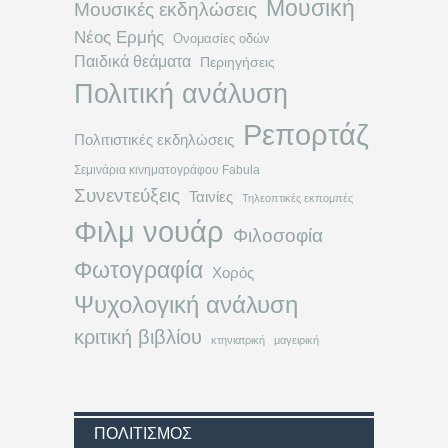
Μουσική
Μουσικές εκδηλώσεις
Νέος Ερμής
Ονομασίες οδών
Παιδικά θεάματα
Περιηγήσεις
Πολιτική ανάλυση
Ρεπορτάζ
Πολιτιστικές εκδηλώσεις
Σεμινάρια κινηματογράφου Fabula
Συνεντεύξεις
Ταινίες
Τηλεοπτικές εκπομπές
Φιλμ νουάρ
Φιλοσοφία
Φωτογραφία
Χορός
Ψυχολογική ανάλυση
κριτική βιβλίου
κτηνιατρική
μαγειρική
ΠΟΛΙΤΙΣΜΌΣ