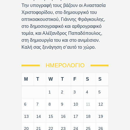
Την υπογραφή τους βάζουν οι Αναστασία
Χριστοφορίδου, στο δημιουργικό του
οπτικοακουστικού, Γιάννης Φράγκουλης,
στο δημοσιογραφικό και αρθρογραφικό
τομέα, και Αλέξανδρος Παπαδόπουλος,
στη δημιουργία του και στο ανιμέισιον.
Καλή σας ξενάγηση σ’αυτό το χώρο.
ΗΜΕΡΟΛΌΓΙΟ
M
T
W
T
F
S
S
1
2
3
4
5
6
7
8
9
10
11
12
13
14
15
16
17
18
19
20
21
22
23
24
25
26