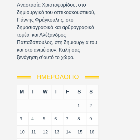
Αναστασία Χριστοφορίδου, στο
δημιουργικό του οπτικοακουστικού,
Γιάννης Φράγκουλης, στο
δημοσιογραφικό και αρθρογραφικό
τομέα, και Αλέξανδρος
Παπαδόπουλος, στη δημιουργία του
και στο ανιμέισιον. Καλή σας
ξενάγηση σ’αυτό το χώρο.
ΗΜΕΡΟΛΌΓΙΟ
M
T
W
T
F
S
S
1
2
3
4
5
6
7
8
9
10
11
12
13
14
15
16