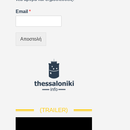
Email
*
Αποστολή
(TRAILER)
V
i