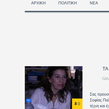
ΑΡΧΙΚΉ
ΠΟΛΙΤΙΚΉ
ΝΈΑ
ΤΑ
GI
Σας προυσι
Σοφίας Παλ
0
τέχνη και 