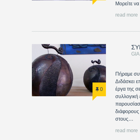
Μορείτε να
read more
ΣΥ
GI
Πήραμε συν
Διδάσκει ε
έργα της σ
0
συλλογική 
παρουσίαση
διάφορους 
στους…
read more