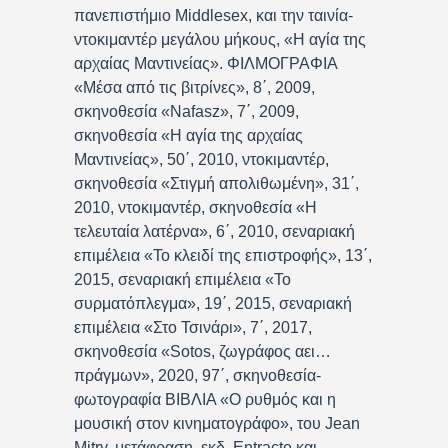
πανεπιστήμιο Middlesex, και την ταινία-
ντοκιμαντέρ μεγάλου μήκους, «Η αγία της
αρχαίας Μαντινείας». ΦΙΛΜΟΓΡΑΦΙΑ
«Μέσα από τις βιτρίνες», 8΄, 2009,
σκηνοθεσία «Nafasz», 7΄, 2009,
σκηνοθεσία «Η αγία της αρχαίας
Μαντινείας», 50΄, 2010, ντοκιμαντέρ,
σκηνοθεσία «Στιγμή απολιθωμένη», 31΄,
2010, ντοκιμαντέρ, σκηνοθεσία «Η
τελευταία λατέρνα», 6΄, 2010, σεναριακή
επιμέλεια «Το κλειδί της επιστροφής», 13΄,
2015, σεναριακή επιμέλεια «Το
συρματόπλεγμα», 19΄, 2015, σεναριακή
επιμέλεια «Στο Τσινάρι», 7΄, 2017,
σκηνοθεσία «Sotos, ζωγράφος αει…
πράγμων», 2020, 97΄, σκηνοθεσία-
φωτογραφία ΒΙΒΛΙΑ «Ο ρυθμός και η
μουσική στον κινηματογράφο», του Jean
Mitry, μετάφραση, εκδ. Entracte και