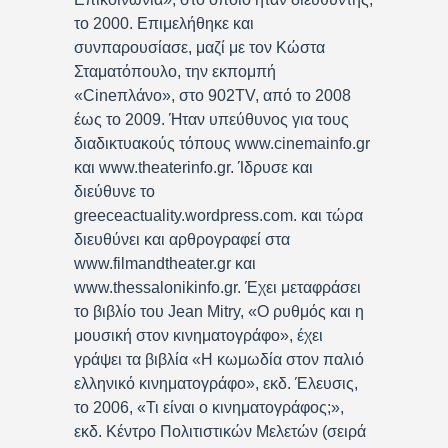
το 2000. Επιμελήθηκε και
συνπαρουσίασε, μαζί με τον Κώστα
Σταματόπουλο, την εκπομπή
«Cineπλάνο», στο 902TV, από το 2008
έως το 2009. Ήταν υπεύθυνος για τους
διαδικτυακούς τόπους www.cinemainfo.gr
και www.theaterinfo.gr. Ίδρυσε και
διεύθυνε το
greeceactuality.wordpress.com. και τώρα
διευθύνει και αρθρογραφεί στα
www.filmandtheater.gr και
www.thessalonikinfo.gr. Έχει μεταφράσει
το βιβλίο του Jean Mitry, «Ο ρυθμός και η
μουσική στον κινηματογράφο», έχει
γράψει τα βιβλία «Η κωμωδία στον παλιό
ελληνικό κινηματογράφο», εκδ. Έλευσις,
το 2006, «Τι είναι ο κινηματογράφος;»,
εκδ. Κέντρο Πολιτιστικών Μελετών (σειρά