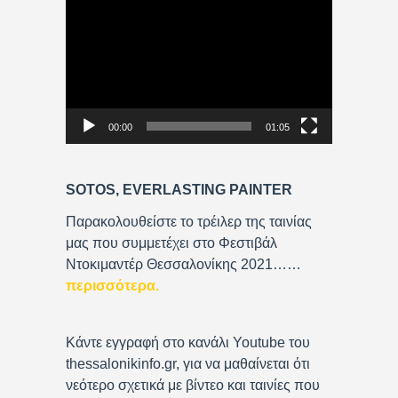
V
i
d
e
o
P
00:00
01:05
l
a
y
SOTOS, EVERLASTING PAINTER
e
r
Παρακολουθείστε το τρέιλερ της ταινίας
μας που συμμετέχει στο Φεστιβάλ
Ντοκιμαντέρ Θεσσαλονίκης 2021……
περισσότερα
.
Κάντε εγγραφή στο κανάλι Youtube του
thessalonikinfo.gr, για να μαθαίνεται ότι
νεότερο σχετικά με βίντεο και ταινίες που