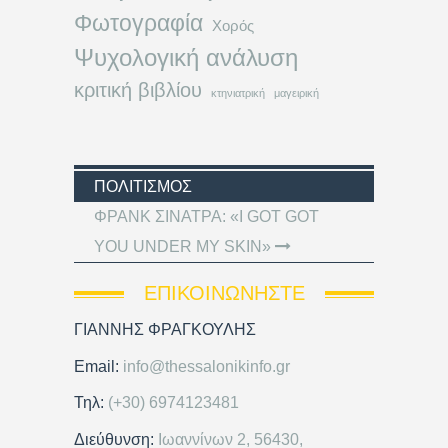
Φωτογραφία
Χορός
Ψυχολογική ανάλυση
κριτική βιβλίου
κτηνιατρική
μαγειρική
ΠΟΛΙΤΙΣΜΌΣ
ΦΡΑΝΚ ΣΙΝΑΤΡΑ: «I GOT GOT
YOU UNDER MY SKIN»
ΕΠΙΚΟΙΝΩΝΉΣΤΕ
ΓΙΑΝΝΗΣ ΦΡΑΓΚΟΥΛΗΣ
Email:
info@thessalonikinfo.gr
Τηλ:
(+30) 6974123481
Διεύθυνση:
Ιωαννίνων 2, 56430,