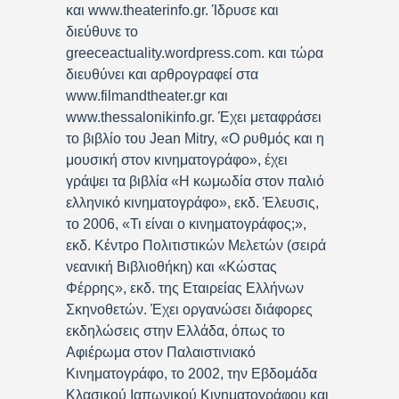
και www.theaterinfo.gr. Ίδρυσε και
διεύθυνε το
greeceactuality.wordpress.com. και τώρα
διευθύνει και αρθρογραφεί στα
www.filmandtheater.gr και
www.thessalonikinfo.gr. Έχει μεταφράσει
το βιβλίο του Jean Mitry, «Ο ρυθμός και η
μουσική στον κινηματογράφο», έχει
γράψει τα βιβλία «Η κωμωδία στον παλιό
ελληνικό κινηματογράφο», εκδ. Έλευσις,
το 2006, «Τι είναι ο κινηματογράφος;»,
εκδ. Κέντρο Πολιτιστικών Μελετών (σειρά
νεανική Βιβλιοθήκη) και «Κώστας
Φέρρης», εκδ. της Εταιρείας Ελλήνων
Σκηνοθετών. Έχει οργανώσει διάφορες
εκδηλώσεις στην Ελλάδα, όπως το
Αφιέρωμα στον Παλαιστινιακό
Κινηματογράφο, το 2002, την Εβδομάδα
Κλασικού Ιαπωνικού Κινηματογράφου και