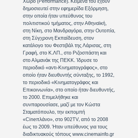
Χώρο (Performance). Κείμενά του έχουν
δημοσιευτεί στην εφημερίδα Εξόρμηση,
στην οποία ήταν υπεύθυνος του
πολιτιστικού τμήματος, στην Αθηναϊκή,
στη Νίκη, στο Μανδραγόρα, στην Ουτοπία,
στη Σύγχρονη Εκπαίδευση, στον
κατάλογο του Φεστιβάλ της Λάρισας, στη
Γραφή, στο Κ.ΛΠ., στο Ριζοσπάστη και
στο Αλμανάκ της ΠΕΚΚ. Ίδρυσε το
περιοδικό «αντι-Κινηματογράφος», στο
οποίο ήταν διευθυντής σύνταξης, το 1992,
το περιοδικό «Κινηματογράφος και
Επικοινωνία», στο οποίο ήταν διευθυντής,
το 2000. Επιμελήθηκε και
συνπαρουσίασε, μαζί με τον Κώστα
Σταματόπουλο, την εκπομπή
«Cineπλάνο», στο 902TV, από το 2008
έως το 2009. Ήταν υπεύθυνος για τους
διαδικτυακούς τόπους www.cinemainfo.gr