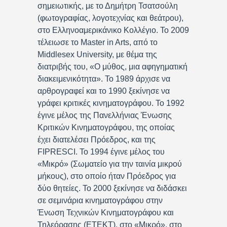
σημειωτικής, με το Δημήτρη Τσατσούλη
(φωτογραφίας, λογοτεχνίας και θεάτρου),
στο Ελληνοαμερικάνικο Κολλέγιο. Το 2009
τέλειωσε το Master in Arts, από το
Middlesex University, με θέμα της
διατριβής του, «Ο μύθος, μια αφηγηματική
διακειμενικότητα». Το 1989 άρχισε να
αρθρογραφεί και το 1990 ξεκίνησε να
γράφει κριτικές κινηματογράφου. Το 1992
έγινε μέλος της Πανελλήνιας Ένωσης
Κριτικών Κινηματογράφου, της οποίας
έχει διατελέσει Πρόεδρος, και της
FIPRESCI. Το 1994 έγινε μέλος του
«Μικρό» (Σωματείο για την ταινία μικρού
μήκους), στο οποίο ήταν Πρόεδρος για
δύο θητείες. Το 2000 ξεκίνησε να διδάσκει
σε σεμινάρια κινηματογράφου στην
Ένωση Τεχνικών Κινηματογράφου και
Τηλεόρασης (ΕΤΕΚΤ), στο «Μικρό», στο