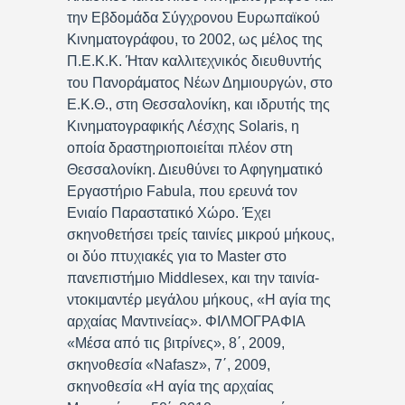
την Εβδομάδα Σύγχρονου Ευρωπαϊκού
Κινηματογράφου, το 2002, ως μέλος της
Π.Ε.Κ.Κ. Ήταν καλλιτεχνικός διευθυντής
του Πανοράματος Νέων Δημιουργών, στο
Ε.Κ.Θ., στη Θεσσαλονίκη, και ιδρυτής της
Κινηματογραφικής Λέσχης Solaris, η
οποία δραστηριοποιείται πλέον στη
Θεσσαλονίκη. Διευθύνει το Αφηγηματικό
Εργαστήριο Fabula, που ερευνά τον
Ενιαίο Παραστατικό Χώρο. Έχει
σκηνοθετήσει τρείς ταινίες μικρού μήκους,
οι δύο πτυχιακές για το Master στο
πανεπιστήμιο Middlesex, και την ταινία-
ντοκιμαντέρ μεγάλου μήκους, «Η αγία της
αρχαίας Μαντινείας». ΦΙΛΜΟΓΡΑΦΙΑ
«Μέσα από τις βιτρίνες», 8΄, 2009,
σκηνοθεσία «Nafasz», 7΄, 2009,
σκηνοθεσία «Η αγία της αρχαίας