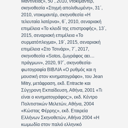
Μαντινείας», 50΄, 2010, ντοκιμαντέρ,
σκηνοθεσία «Στιγμή απολιθωμένη», 31΄,
2010, ντοκιμαντέρ, σκηνοθεσία «Η
τελευταία λατέρνα», 6΄, 2010, σεναριακή
επιμέλεια «Το κλειδί της επιστροφής», 13΄,
2015, σεναριακή επιμέλεια «Το
συρματόπλεγμα», 19΄, 2015, σεναριακή
επιμέλεια «Στο Τσινάρι», 7΄, 2017,
σκηνοθεσία «Sotos, ζωγράφος αει…
πράγμων», 2020, 97΄, σκηνοθεσία-
φωτογραφία ΒΙΒΛΙΑ «Ο ρυθμός και η
μουσική στον κινηματογράφο», του Jean
Mitry, μετάφραση, εκδ. Entracte και
Σύγχρονη Εκπαίδευση, Αθήνα, 2001 «Τι
είναι ο κινηματογράφος;», εκδ. Κέντρο
Πολιτιστικών Μελετών, Αθήνα, 2004
«Κώστας Φέρρης», εκδ. Εταιρεία
Ελλήνων Σκηνοθετών, Αθήνα 2004 «Η
κωμωδία στον παλιό ελληνικό