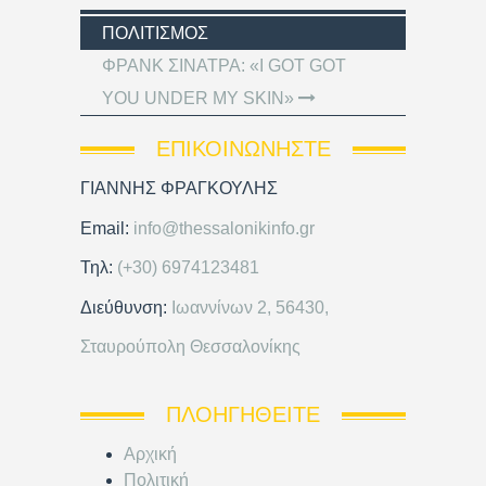
ΠΟΛΙΤΙΣΜΌΣ
ΦΡΑΝΚ ΣΙΝΑΤΡΑ: «I GOT GOT
YOU UNDER MY SKIN»
ΕΠΙΚΟΙΝΩΝΉΣΤΕ
ΓΙΑΝΝΗΣ ΦΡΑΓΚΟΥΛΗΣ
Email:
info@thessalonikinfo.gr
Τηλ:
(+30) 6974123481
Διεύθυνση:
Ιωαννίνων 2, 56430,
Σταυρούπολη Θεσσαλονίκης
ΠΛΟΗΓΗΘΕΊΤΕ
Αρχική
Πολιτική