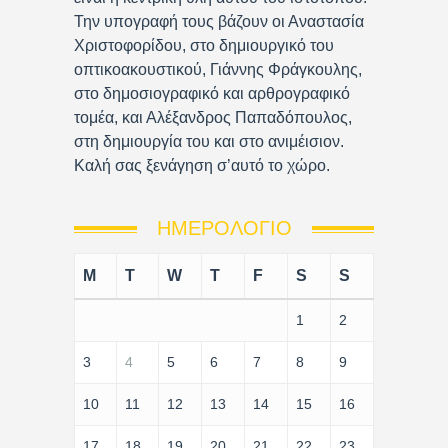
Την υπογραφή τους βάζουν οι Αναστασία
Χριστοφορίδου, στο δημιουργικό του
οπτικοακουστικού, Γιάννης Φράγκουλης,
στο δημοσιογραφικό και αρθρογραφικό
τομέα, και Αλέξανδρος Παπαδόπουλος,
στη δημιουργία του και στο ανιμέισιον.
Καλή σας ξενάγηση σ’αυτό το χώρο.
ΗΜΕΡΟΛΌΓΙΟ
M
T
W
T
F
S
S
1
2
3
4
5
6
7
8
9
10
11
12
13
14
15
16
17
18
19
20
21
22
23