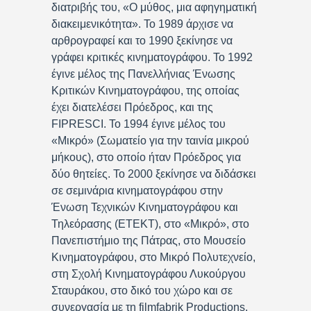
διατριβής του, «Ο μύθος, μια αφηγηματική
διακειμενικότητα». Το 1989 άρχισε να
αρθρογραφεί και το 1990 ξεκίνησε να
γράφει κριτικές κινηματογράφου. Το 1992
έγινε μέλος της Πανελλήνιας Ένωσης
Κριτικών Κινηματογράφου, της οποίας
έχει διατελέσει Πρόεδρος, και της
FIPRESCI. Το 1994 έγινε μέλος του
«Μικρό» (Σωματείο για την ταινία μικρού
μήκους), στο οποίο ήταν Πρόεδρος για
δύο θητείες. Το 2000 ξεκίνησε να διδάσκει
σε σεμινάρια κινηματογράφου στην
Ένωση Τεχνικών Κινηματογράφου και
Τηλεόρασης (ΕΤΕΚΤ), στο «Μικρό», στο
Πανεπιστήμιο της Πάτρας, στο Μουσείο
Κινηματογράφου, στο Μικρό Πολυτεχνείο,
στη Σχολή Κινηματογράφου Λυκούργου
Σταυράκου, στο δικό του χώρο και σε
συνεργασία με τη filmfabrik Productions,