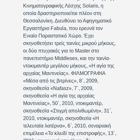
Κινηματογραφικής Λέσχης Solaris, η
οποία δραστηριοποιείται πλέον στη
Θεσσαλονίκη. Διευθύνει το Αφηγηματικό
Εργαστήριο Fabula, που ερευνά τον
Ενιαίο Παραστατικό Χώρο. Έχει
σκηνοθετήσει τρείς ταινίες μικρού μήκους,
οι δύο πτυχιακές για το Master στο
πανεπιστήμιο Middlesex, και την ταινία-
ντοκιμαντέρ μεγάλου μήκους, «Η αγία της
αρχαίας Μαντινείας». ΦΙΛΜΟΓΡΑΦΙΑ
«Μέσα από τις βιτρίνες», 8΄, 2009,
σκηνοθεσία «Nafasz», 7΄, 2009,
σκηνοθεσία «Η αγία της αρχαίας
Μαντινείας», 50΄, 2010, ντοκιμαντέρ,
σκηνοθεσία «Στιγμή απολιθωμένη», 31΄,
2010, ντοκιμαντέρ, σκηνοθεσία «Η
τελευταία λατέρνα», 6΄, 2010, σεναριακή
επιμέλεια «Το κλειδί της επιστροφής», 13΄,