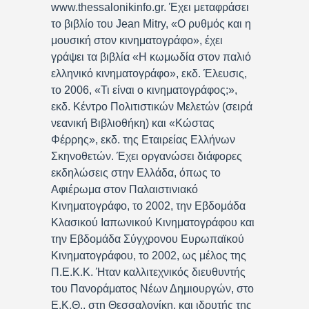
www.thessalonikinfo.gr. Έχει μεταφράσει
το βιβλίο του Jean Mitry, «Ο ρυθμός και η
μουσική στον κινηματογράφο», έχει
γράψει τα βιβλία «Η κωμωδία στον παλιό
ελληνικό κινηματογράφο», εκδ. Έλευσις,
το 2006, «Τι είναι ο κινηματογράφος;»,
εκδ. Κέντρο Πολιτιστικών Μελετών (σειρά
νεανική Βιβλιοθήκη) και «Κώστας
Φέρρης», εκδ. της Εταιρείας Ελλήνων
Σκηνοθετών. Έχει οργανώσει διάφορες
εκδηλώσεις στην Ελλάδα, όπως το
Αφιέρωμα στον Παλαιστινιακό
Κινηματογράφο, το 2002, την Εβδομάδα
Κλασικού Ιαπωνικού Κινηματογράφου και
την Εβδομάδα Σύγχρονου Ευρωπαϊκού
Κινηματογράφου, το 2002, ως μέλος της
Π.Ε.Κ.Κ. Ήταν καλλιτεχνικός διευθυντής
του Πανοράματος Νέων Δημιουργών, στο
Ε.Κ.Θ., στη Θεσσαλονίκη, και ιδρυτής της