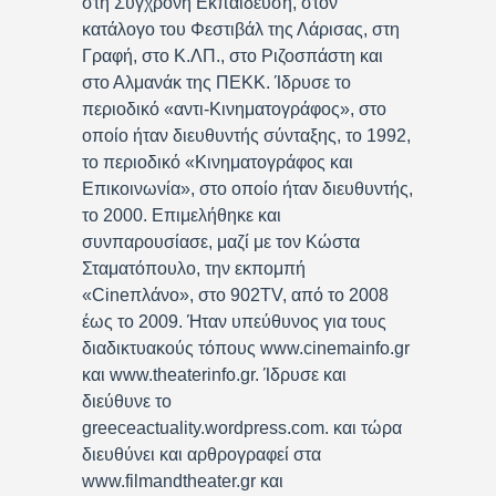
στη Σύγχρονη Εκπαίδευση, στον
κατάλογο του Φεστιβάλ της Λάρισας, στη
Γραφή, στο Κ.ΛΠ., στο Ριζοσπάστη και
στο Αλμανάκ της ΠΕΚΚ. Ίδρυσε το
περιοδικό «αντι-Κινηματογράφος», στο
οποίο ήταν διευθυντής σύνταξης, το 1992,
το περιοδικό «Κινηματογράφος και
Επικοινωνία», στο οποίο ήταν διευθυντής,
το 2000. Επιμελήθηκε και
συνπαρουσίασε, μαζί με τον Κώστα
Σταματόπουλο, την εκπομπή
«Cineπλάνο», στο 902TV, από το 2008
έως το 2009. Ήταν υπεύθυνος για τους
διαδικτυακούς τόπους www.cinemainfo.gr
και www.theaterinfo.gr. Ίδρυσε και
διεύθυνε το
greeceactuality.wordpress.com. και τώρα
διευθύνει και αρθρογραφεί στα
www.filmandtheater.gr και