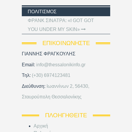
ΠΟΛΙΤΙΣΜΌΣ
ΦΡΑΝΚ ΣΙΝΑΤΡΑ: «I GOT GOT
YOU UNDER MY SKIN»
ΕΠΙΚΟΙΝΩΝΉΣΤΕ
ΓΙΑΝΝΗΣ ΦΡΑΓΚΟΥΛΗΣ
Email:
info@thessalonikinfo.gr
Τηλ:
(+30) 6974123481
Διεύθυνση:
Ιωαννίνων 2, 56430,
Σταυρούπολη Θεσσαλονίκης
ΠΛΟΗΓΗΘΕΊΤΕ
Αρχική