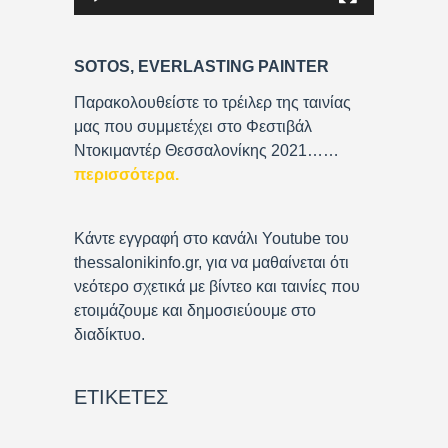
l
a
y
SOTOS, EVERLASTING PAINTER
e
r
Παρακολουθείστε το τρέιλερ της ταινίας
μας που συμμετέχει στο Φεστιβάλ
Ντοκιμαντέρ Θεσσαλονίκης 2021……
περισσότερα
.
Κάντε εγγραφή στο κανάλι Youtube του
thessalonikinfo.gr, για να μαθαίνεται ότι
νεότερο σχετικά με βίντεο και ταινίες που
ετοιμάζουμε και δημοσιεύουμε στο
διαδίκτυο.
ΕΤΙΚΈΤΕΣ