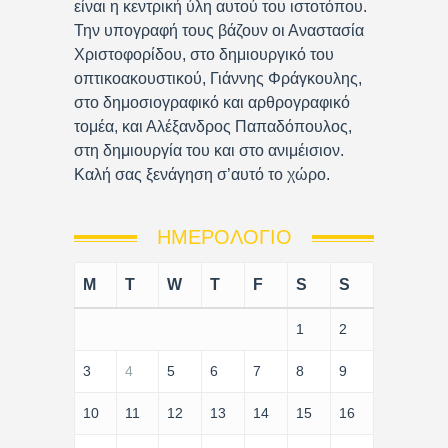
είναι η κεντρική ύλη αυτού του ιστοτόπου.
Την υπογραφή τους βάζουν οι Αναστασία
Χριστοφορίδου, στο δημιουργικό του
οπτικοακουστικού, Γιάννης Φράγκουλης,
στο δημοσιογραφικό και αρθρογραφικό
τομέα, και Αλέξανδρος Παπαδόπουλος,
στη δημιουργία του και στο ανιμέισιον.
Καλή σας ξενάγηση σ’αυτό το χώρο.
ΗΜΕΡΟΛΌΓΙΟ
M
T
W
T
F
S
S
1
2
3
4
5
6
7
8
9
10
11
12
13
14
15
16