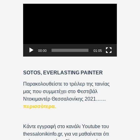
V
i
d
e
o
P
00:00
01:05
l
a
y
SOTOS, EVERLASTING PAINTER
e
r
Παρακολουθείστε το τρέιλερ της ταινίας
μας που συμμετέχει στο Φεστιβάλ
Ντοκιμαντέρ Θεσσαλονίκης 2021……
περισσότερα
.
Κάντε εγγραφή στο κανάλι Youtube του
thessalonikinfo.gr, για να μαθαίνεται ότι