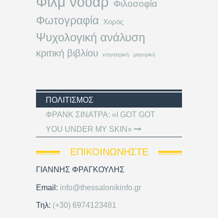
Φιλμ νουάρ
Φιλοσοφία
Φωτογραφία
Χορός
Ψυχολογική ανάλυση
κριτική βιβλίου
κτηνιατρική
μαγειρική
ΠΟΛΙΤΙΣΜΌΣ
ΦΡΑΝΚ ΣΙΝΑΤΡΑ: «I GOT GOT
YOU UNDER MY SKIN»
ΕΠΙΚΟΙΝΩΝΉΣΤΕ
ΓΙΑΝΝΗΣ ΦΡΑΓΚΟΥΛΗΣ
Email:
info@thessalonikinfo.gr
Τηλ:
(+30) 6974123481