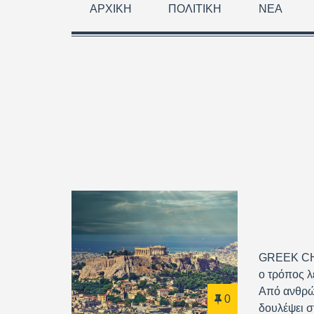
ΑΡΧΙΚΉ
ΠΟΛΙΤΙΚΉ
ΝΈΑ
GREEK CH
ο τρόπος λ
Από ανθρώ
0
δουλέψει σ