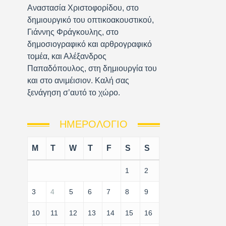
Αναστασία Χριστοφορίδου, στο
δημιουργικό του οπτικοακουστικού,
Γιάννης Φράγκουλης, στο
δημοσιογραφικό και αρθρογραφικό
τομέα, και Αλέξανδρος
Παπαδόπουλος, στη δημιουργία του
και στο ανιμέισιον. Καλή σας
ξενάγηση σ’αυτό το χώρο.
ΗΜΕΡΟΛΌΓΙΟ
M
T
W
T
F
S
S
1
2
3
4
5
6
7
8
9
10
11
12
13
14
15
16