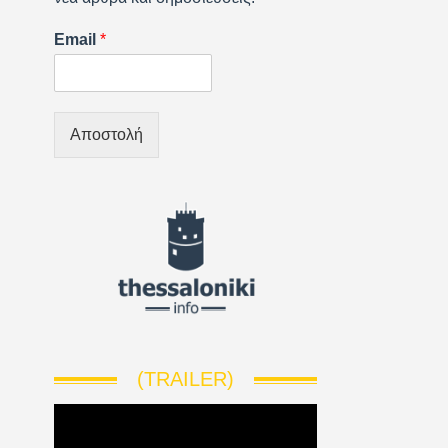
Email
*
Αποστολή
(TRAILER)
V
i