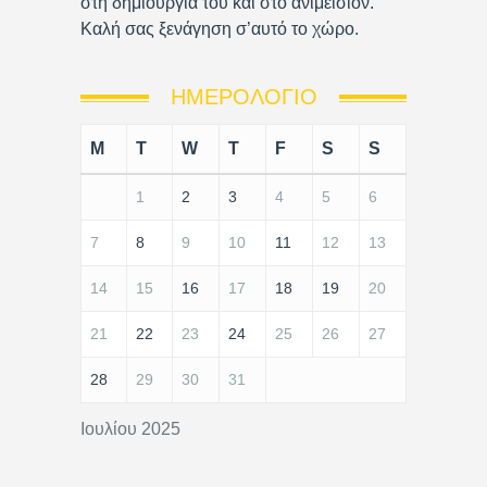
στη δημιουργία του και στο ανιμέισιον.
Καλή σας ξενάγηση σ’αυτό το χώρο.
ΗΜΕΡΟΛΌΓΙΟ
M
T
W
T
F
S
S
1
2
3
4
5
6
7
8
9
10
11
12
13
14
15
16
17
18
19
20
21
22
23
24
25
26
27
28
29
30
31
Ιουλίου 2025