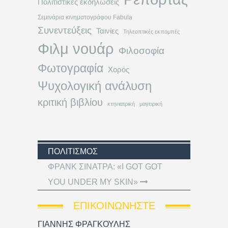
Πολιτιστικές εκδηλώσεις
Σεμινάρια κινηματογράφου Fabula
Συνεντεύξεις
Ταινίες
Τηλεοπτικές εκπομπές
Φιλμ νουάρ
Φιλοσοφία
Φωτογραφία
Χορός
Ψυχολογική ανάλυση
κριτική βιβλίου
κτηνιατρική
μαγειρική
ΠΟΛΙΤΙΣΜΌΣ
ΦΡΑΝΚ ΣΙΝΑΤΡΑ: «I GOT GOT
YOU UNDER MY SKIN»
ΕΠΙΚΟΙΝΩΝΉΣΤΕ
ΓΙΑΝΝΗΣ ΦΡΑΓΚΟΥΛΗΣ