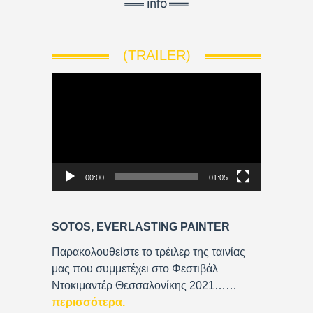
(TRAILER)
V
i
d
e
o
P
00:00
01:05
l
a
y
SOTOS, EVERLASTING PAINTER
e
r
Παρακολουθείστε το τρέιλερ της ταινίας
μας που συμμετέχει στο Φεστιβάλ
Ντοκιμαντέρ Θεσσαλονίκης 2021……
περισσότερα
.