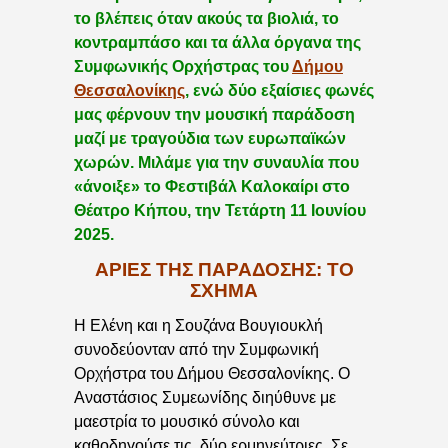
το βλέπεις όταν ακούς τα βιολιά, το
κοντραμπάσο και τα άλλα όργανα της
Συμφωνικής Ορχήστρας του
Δήμου
Θεσσαλονίκης
, ενώ δύο εξαίσιες φωνές
μας φέρνουν την μουσική παράδοση
μαζί με τραγούδια των ευρωπαϊκών
χωρών. Μιλάμε για την συναυλία που
«άνοιξε» το Φεστιβάλ Καλοκαίρι στο
Θέατρο Κήπου, την Τετάρτη 11 Ιουνίου
2025.
ΆΡΙΕΣ ΤΗΣ ΠΑΡΆΔΟΣΗΣ: ΤΟ
ΣΧΉΜΑ
Η Ελένη και η Σουζάνα Βουγιουκλή
συνοδεύονταν από την Συμφωνική
Ορχήστρα του Δήμου Θεσσαλονίκης. Ο
Αναστάσιος Συμεωνίδης διηύθυνε με
μαεστρία το μουσικό σύνολο και
καθοδηγούσε τις δύο ερμηνεύτριες. Σε