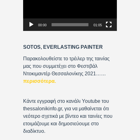
e
o
P
00:00
01:05
l
a
y
SOTOS, EVERLASTING PAINTER
e
r
Παρακολουθείστε το τρέιλερ της ταινίας
μας που συμμετέχει στο Φεστιβάλ
Ντοκιμαντέρ Θεσσαλονίκης 2021……
περισσότερα
.
Κάντε εγγραφή στο κανάλι Youtube του
thessalonikinfo.gr, για να μαθαίνεται ότι
νεότερο σχετικά με βίντεο και ταινίες που
ετοιμάζουμε και δημοσιεύουμε στο
διαδίκτυο.