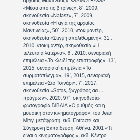
αρχαίας Μαντινείας». ΦΙΛΜΟΓΡΑΦΙΑ
«Μέσα από τις βιτρίνες», 8΄, 2009,
σκηνοθεσία «Nafasz», 7΄, 2009,
σκηνοθεσία «Η αγία της αρχαίας
Μαντινείας», 50΄, 2010, ντοκιμαντέρ,
σκηνοθεσία «Στιγμή απολιθωμένη», 31΄,
2010, ντοκιμαντέρ, σκηνοθεσία «Η
τελευταία λατέρνα», 6΄, 2010, σεναριακή
επιμέλεια «Το κλειδί της επιστροφής», 13΄,
2015, σεναριακή επιμέλεια «Το
συρματόπλεγμα», 19΄, 2015, σεναριακή
επιμέλεια «Στο Τσινάρι», 7΄, 2017,
σκηνοθεσία «Sotos, ζωγράφος αει…
πράγμων», 2020, 97΄, σκηνοθεσία-
φωτογραφία ΒΙΒΛΙΑ «Ο ρυθμός και η
μουσική στον κινηματογράφο», του Jean
Mitry, μετάφραση, εκδ. Entracte και
Σύγχρονη Εκπαίδευση, Αθήνα, 2001 «Τι
είναι ο κινηματογράφος;», εκδ. Κέντρο