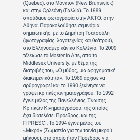
(Quebec), στο Μόνκτον (New Brunswick)
και στην Ορλεάνη (Γαλλία). Το 1989
σπούδασε φωτογραφία στην ΑΚΤΟ, στην
Αθήνα. Παρακολούθησε σεμινάρια
σημειωτικής, με το Δημήτρη Τσατσούλη
(φωτογραφίας, λογοτεχνίας και θεάτρου),
στο Ελληνοαμερικάνικο Κολλέγιο. Το 2009
τέλειωσε το Master in Arts, από το
Middlesex University, με θέμα της
διατριβής του, «Ο μύθος, μια αφηγηματική
διακειμενικότητα». Το 1989 άρχισε να
αρθρογραφεί και το 1990 ξεκίνησε να
γράφει κριτικές κινηματογράφου. Το 1992
έγινε μέλος της Πανελλήνιας Ένωσης
Κριτικών Κινηματογράφου, της οποίας
έχει διατελέσει Πρόεδρος, και της
FIPRESCI. Το 1994 έγινε μέλος του
«Μικρό» (Σωματείο για την ταινία μικρού
μήκους), στο οποίο ήταν Πρόεδρος για