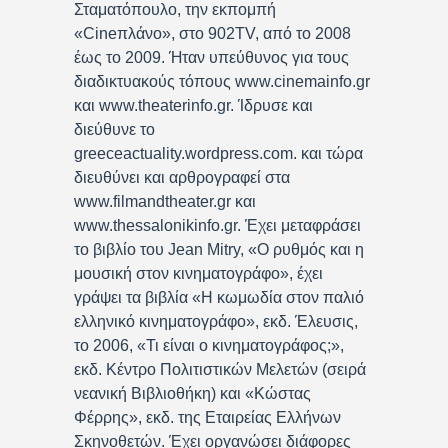
Σταματόπουλο, την εκπομπή
«Cineπλάνο», στο 902TV, από το 2008
έως το 2009. Ήταν υπεύθυνος για τους
διαδικτυακούς τόπους www.cinemainfo.gr
και www.theaterinfo.gr. Ίδρυσε και
διεύθυνε το
greeceactuality.wordpress.com. και τώρα
διευθύνει και αρθρογραφεί στα
www.filmandtheater.gr και
www.thessalonikinfo.gr. Έχει μεταφράσει
το βιβλίο του Jean Mitry, «Ο ρυθμός και η
μουσική στον κινηματογράφο», έχει
γράψει τα βιβλία «Η κωμωδία στον παλιό
ελληνικό κινηματογράφο», εκδ. Έλευσις,
το 2006, «Τι είναι ο κινηματογράφος;»,
εκδ. Κέντρο Πολιτιστικών Μελετών (σειρά
νεανική Βιβλιοθήκη) και «Κώστας
Φέρρης», εκδ. της Εταιρείας Ελλήνων
Σκηνοθετών. Έχει οργανώσει διάφορες