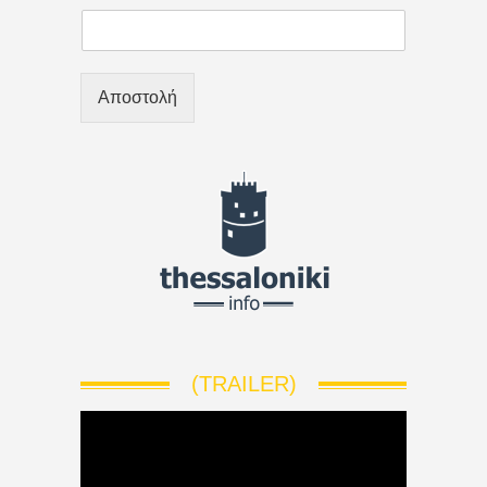
Αποστολή
(TRAILER)
V
i
d