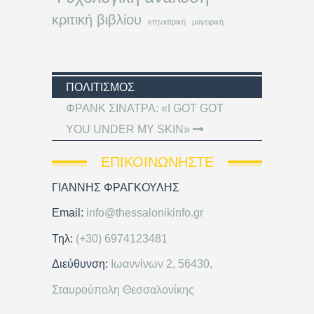
κριτική βιβλίου
κτηνιατρική
μαγειρική
ΠΟΛΙΤΙΣΜΌΣ
ΦΡΑΝΚ ΣΙΝΑΤΡΑ: «I GOT GOT
YOU UNDER MY SKIN»
ΕΠΙΚΟΙΝΩΝΉΣΤΕ
ΓΙΑΝΝΗΣ ΦΡΑΓΚΟΥΛΗΣ
Email:
info@thessalonikinfo.gr
Τηλ:
(+30) 6974123481
Διεύθυνση:
Ιωαννίνων 2, 56430,
Σταυρούπολη Θεσσαλονίκης