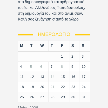
στο δημοσιογραφικό και αρθρογραφικό
τομέα, και Αλέξανδρος Παπαδόπουλος,
στη δημιουργία του και στο ανιμέισιον.
Καλή σας ξενάγηση σ’αυτό το χώρο.
ΗΜΕΡΟΛΌΓΙΟ
M
T
W
T
F
S
S
1
2
3
4
5
6
7
8
9
10
11
12
13
14
15
16
17
18
19
20
21
22
23
24
25
26
27
28
29
30
31
Μαΐου 2026