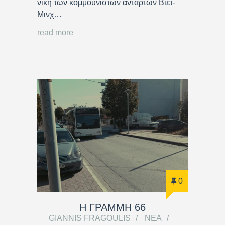
νίκη των κομμουνιστών ανταρτών Βιετ-
Μινχ…
read more
0
Η ΓΡΑΜΜΗ 66
GIANNIS FRAGOULIS
ΝΈΑ