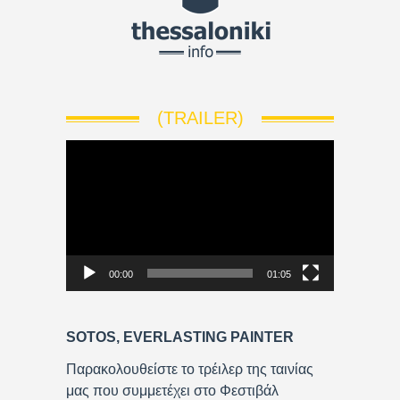
(TRAILER)
V
i
d
e
o
P
00:00
01:05
l
a
y
SOTOS, EVERLASTING PAINTER
e
r
Παρακολουθείστε το τρέιλερ της ταινίας
μας που συμμετέχει στο Φεστιβάλ