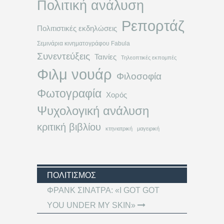
Πολιτική ανάλυση
Ρεπορτάζ
Πολιτιστικές εκδηλώσεις
Σεμινάρια κινηματογράφου Fabula
Συνεντεύξεις
Ταινίες
Τηλεοπτικές εκπομπές
Φιλμ νουάρ
Φιλοσοφία
Φωτογραφία
Χορός
Ψυχολογική ανάλυση
κριτική βιβλίου
κτηνιατρική
μαγειρική
ΠΟΛΙΤΙΣΜΌΣ
ΦΡΑΝΚ ΣΙΝΑΤΡΑ: «I GOT GOT
YOU UNDER MY SKIN»