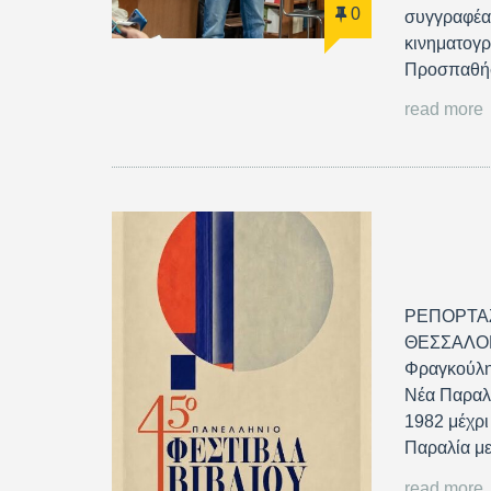
0
συγγραφέα 
κινηματογρ
Προσπαθ
read more
ΡΕΠΟΡΤΑΖ
ΘΕΣΣΑΛΟΝΙ
Φραγκούλης
Νέα Παραλί
1982 μέχρι
Παραλία με
read more