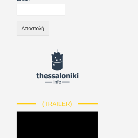
Αποστολή
(TRAILER)
V
i
d
e