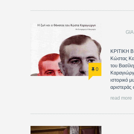
GI
ΚΡΙΤΙΚΗ Β
Κώστας Καρ
του Βασίλη
0
Καραγιώργη
ιστορικό μ
αριστεράς 
read more