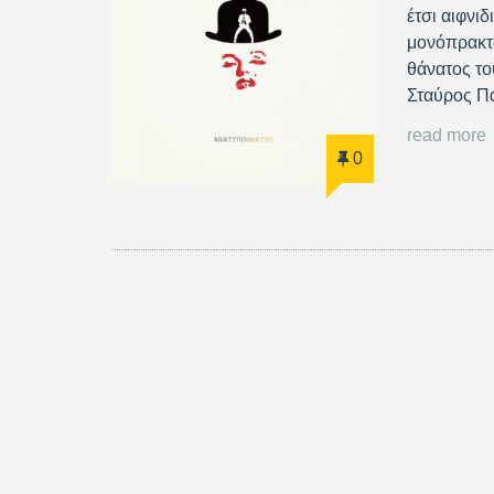
έτσι αιφνιδ
μονόπρακτα
θάνατος το
Σταύρος Π
read more
0