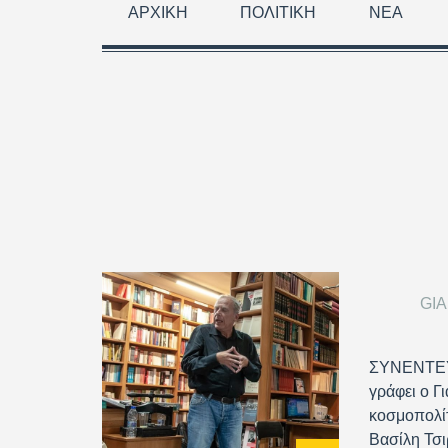
ΑΡΧΙΚΉ
ΠΟΛΙΤΙΚΉ
ΝΈΑ
GI
ΣΥΝΕΝΤΕΥ
γράφει ο Γ
κοσμοπολίτ
Βασίλη Τσι