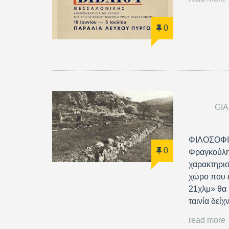
0
GI
ΦΙΛΟΣΟΦΙΑ
0
Φραγκούλης
χαρακτηρισ
χώρο που ε
21χλμ» θα 
ταινία δείχ
read more