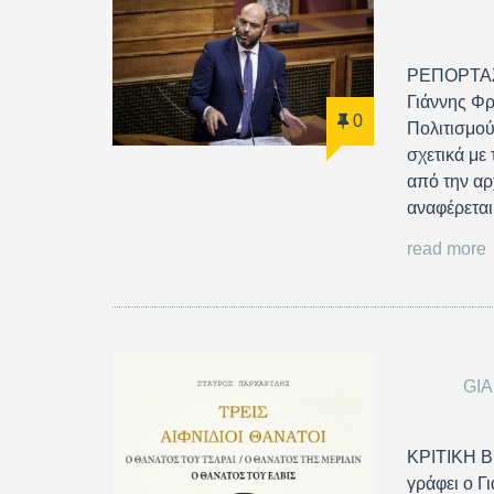
ΡΕΠΟΡΤΑΖ 
Γιάννης Φ
0
Πολιτισμού
σχετικά με
από την αρ
αναφέρεται
read more
GI
ΚΡΙΤΙΚΗ Β
γράφει ο Γ