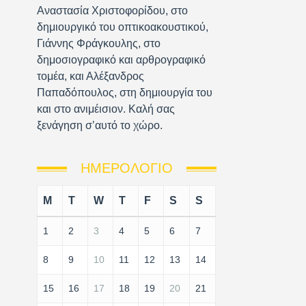
Αναστασία Χριστοφορίδου, στο
δημιουργικό του οπτικοακουστικού,
Γιάννης Φράγκουλης, στο
δημοσιογραφικό και αρθρογραφικό
τομέα, και Αλέξανδρος
Παπαδόπουλος, στη δημιουργία του
και στο ανιμέισιον. Καλή σας
ξενάγηση σ’αυτό το χώρο.
ΗΜΕΡΟΛΌΓΙΟ
M
T
W
T
F
S
S
1
2
3
4
5
6
7
8
9
10
11
12
13
14
15
16
17
18
19
20
21