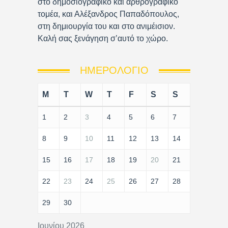
στο δημοσιογραφικό και αρθρογραφικό
τομέα, και Αλέξανδρος Παπαδόπουλος,
στη δημιουργία του και στο ανιμέισιον.
Καλή σας ξενάγηση σ’αυτό το χώρο.
ΗΜΕΡΟΛΌΓΙΟ
M
T
W
T
F
S
S
1
2
3
4
5
6
7
8
9
10
11
12
13
14
15
16
17
18
19
20
21
22
23
24
25
26
27
28
29
30
Ιουνίου 2026