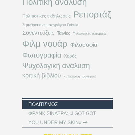
Πολιτική ανάλυση
Ρεπορτάζ
Πολιτιστικές εκδηλώσεις
Σεμινάρια κινηματογράφου Fabula
Συνεντεύξεις
Ταινίες
Τηλεοπτικές εκπομπές
Φιλμ νουάρ
Φιλοσοφία
Φωτογραφία
Χορός
Ψυχολογική ανάλυση
κριτική βιβλίου
κτηνιατρική
μαγειρική
ΠΟΛΙΤΙΣΜΌΣ
ΦΡΑΝΚ ΣΙΝΑΤΡΑ: «I GOT GOT
YOU UNDER MY SKIN»