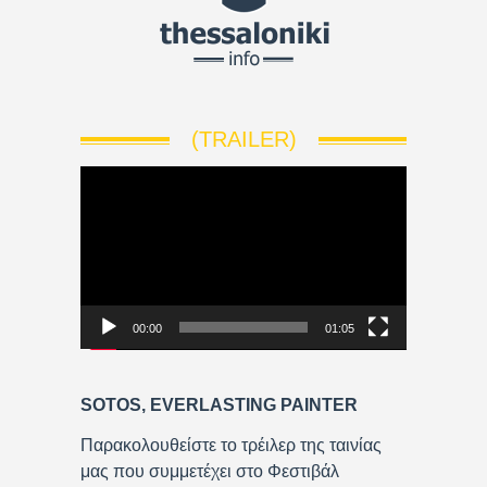
(TRAILER)
V
i
d
e
o
P
00:00
01:05
l
a
y
SOTOS, EVERLASTING PAINTER
e
r
Παρακολουθείστε το τρέιλερ της ταινίας
μας που συμμετέχει στο Φεστιβάλ