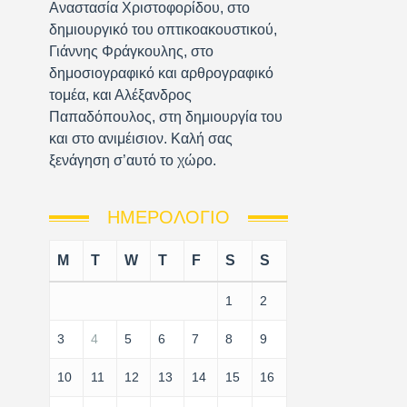
Αναστασία Χριστοφορίδου, στο
δημιουργικό του οπτικοακουστικού,
Γιάννης Φράγκουλης, στο
δημοσιογραφικό και αρθρογραφικό
τομέα, και Αλέξανδρος
Παπαδόπουλος, στη δημιουργία του
και στο ανιμέισιον. Καλή σας
ξενάγηση σ’αυτό το χώρο.
ΗΜΕΡΟΛΌΓΙΟ
M
T
W
T
F
S
S
1
2
3
4
5
6
7
8
9
10
11
12
13
14
15
16