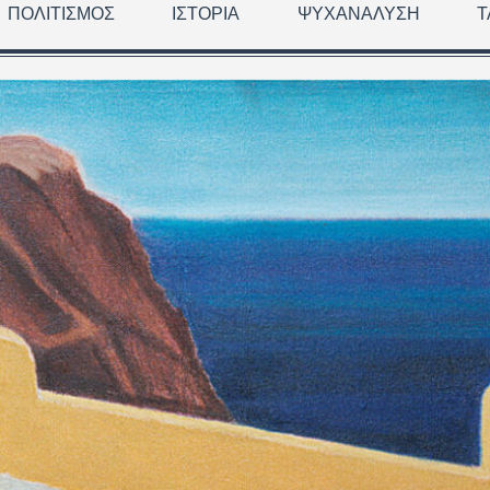
ΠΟΛΙΤΙΣΜΌΣ
ΙΣΤΟΡΊΑ
ΨΥΧΑΝΆΛΥΣΗ
Τ