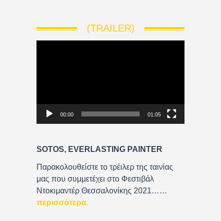
(TRAILER)
V
i
d
e
o
P
00:00
01:05
l
a
y
SOTOS, EVERLASTING PAINTER
e
r
Παρακολουθείστε το τρέιλερ της ταινίας
μας που συμμετέχει στο Φεστιβάλ
Ντοκιμαντέρ Θεσσαλονίκης 2021……
περισσότερα
.