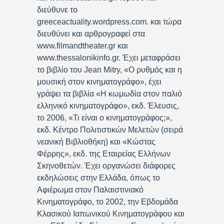
διεύθυνε το
greeceactuality.wordpress.com. και τώρα
διευθύνει και αρθρογραφεί στα
www.filmandtheater.gr και
www.thessalonikinfo.gr. Έχει μεταφράσει
το βιβλίο του Jean Mitry, «Ο ρυθμός και η
μουσική στον κινηματογράφο», έχει
γράψει τα βιβλία «Η κωμωδία στον παλιό
ελληνικό κινηματογράφο», εκδ. Έλευσις,
το 2006, «Τι είναι ο κινηματογράφος;»,
εκδ. Κέντρο Πολιτιστικών Μελετών (σειρά
νεανική Βιβλιοθήκη) και «Κώστας
Φέρρης», εκδ. της Εταιρείας Ελλήνων
Σκηνοθετών. Έχει οργανώσει διάφορες
εκδηλώσεις στην Ελλάδα, όπως το
Αφιέρωμα στον Παλαιστινιακό
Κινηματογράφο, το 2002, την Εβδομάδα
Κλασικού Ιαπωνικού Κινηματογράφου και