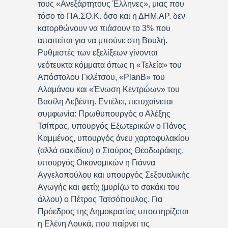
τους «Ανεξάρτητους Έλληνες», μιας που
τόσο το ΠΑ.ΣΟ.Κ. όσο και η ΔΗΜ.ΑΡ. δεν
κατορθώνουν να πιάσουν το 3% που
απαιτείται για να μπούνε στη Βουλή.
Ρυθμιστές των εξελίξεων γίνονται
νεότευκτα κόμματα όπως η «Τελεία» του
Απόστολου Γκλέτσου, «PlanB» του
Αλαμάνου και «Ένωση Κεντρώων» του
Βασίλη Λεβέντη. Εντέλει, πετυχαίνεται
συμφωνία: Πρωθυπουργός ο Αλέξης
Τσίπρας, υπουργός Εξωτερικών ο Πάνος
Καμμένος, υπουργός άνευ χαρτοφυλακίου
(αλλά σακιδίου) ο Σταύρος Θεοδωράκης,
υπουργός Οικονομικών η Γιάννα
Αγγελοπούλου και υπουργός Σεξουαλικής
Αγωγής και φετίχ (μυρίζω το σακάκι του
άλλου) ο Πέτρος Τατσόπουλος. Για
Πρόεδρος της Δημοκρατίας υποστηρίζεται
η Ελένη Λουκά, που παίρνει τις