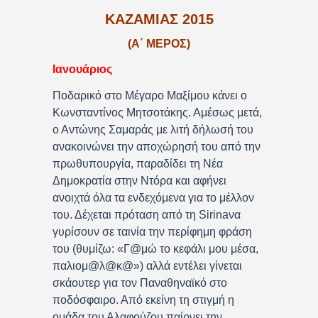
ΚΑΖΑΜΙΑΣ 2015
(Α΄ ΜΕΡΟΣ)
Ιανουάριος
Ποδαρικό στο Μέγαρο Μαξίμου κάνει ο
Κωνσταντίνος Μητσοτάκης. Αμέσως μετά,
ο Αντώνης Σαμαράς με λιτή δήλωσή του
ανακοινώνει την αποχώρησή του από την
πρωθυπουργία, παραδίδει τη Νέα
Δημοκρατία στην Ντόρα και αφήνει
ανοιχτά όλα τα ενδεχόμενα για το μέλλον
του. Δέχεται πρόταση από τη Sirinaνα
γυρίσουν σε ταινία την περίφημη φράση
του (θυμίζω: «Γ@μώ το κεφάλι μου μέσα,
παλιομ@λ@κ@») αλλά εντέλει γίνεται
σκάουτερ για τον Παναθηναϊκό στο
ποδόσφαιρο. Από εκείνη τη στιγμή η
ομάδα του Αλαφούζου παίρνει την