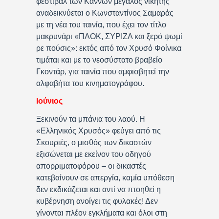
φεστιβάλ των Καννών μεγάλος νικητής
αναδεικνύεται ο Κωνσταντίνος Σαμαράς
με τη νέα του ταινία, που έχει τον τίτλο
μακρυνάρι «ΠΑΟΚ, ΣΥΡΙΖΑ και ξερό ψωμί
ρε πούσις»: εκτός από τον Χρυσό Φοίνικα
τιμάται και με το νεοσύστατο βραβείο
Γκοντάρ, για ταινία που αμφισβητεί την
αλφαβήτα του κινηματογράφου.
Ιούνιος
Ξεκινούν τα μπάνια του λαού. Η
«Ελληνικός Χρυσός» φεύγει από τις
Σκουριές, ο μισθός των δικαστών
εξισώνεται με εκείνον του οδηγού
απορριματοφόρου – οι δικαστές
κατεβαίνουν σε απεργία, καμία υπόθεση
δεν εκδικάζεται και αντί να πτοηθεί η
κυβέρνηση ανοίγει τις φυλακές! Δεν
γίνονται πλέον εγκλήματα και όλοι στη