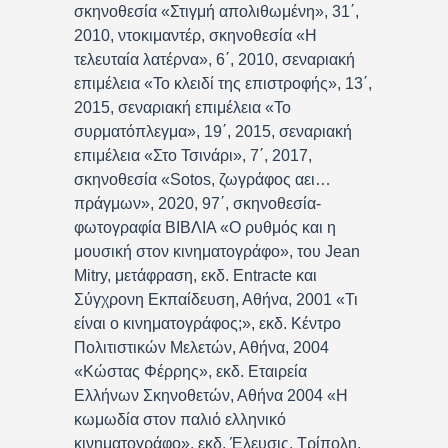
σκηνοθεσία «Στιγμή απολιθωμένη», 31΄,
2010, ντοκιμαντέρ, σκηνοθεσία «Η
τελευταία λατέρνα», 6΄, 2010, σεναριακή
επιμέλεια «Το κλειδί της επιστροφής», 13΄,
2015, σεναριακή επιμέλεια «Το
συρματόπλεγμα», 19΄, 2015, σεναριακή
επιμέλεια «Στο Τσινάρι», 7΄, 2017,
σκηνοθεσία «Sotos, ζωγράφος αει…
πράγμων», 2020, 97΄, σκηνοθεσία-
φωτογραφία ΒΙΒΛΙΑ «Ο ρυθμός και η
μουσική στον κινηματογράφο», του Jean
Mitry, μετάφραση, εκδ. Entracte και
Σύγχρονη Εκπαίδευση, Αθήνα, 2001 «Τι
είναι ο κινηματογράφος;», εκδ. Κέντρο
Πολιτιστικών Μελετών, Αθήνα, 2004
«Κώστας Φέρρης», εκδ. Εταιρεία
Ελλήνων Σκηνοθετών, Αθήνα 2004 «Η
κωμωδία στον παλιό ελληνικό
κινηματογράφο», εκδ. Έλευσις, Τρίπολη,