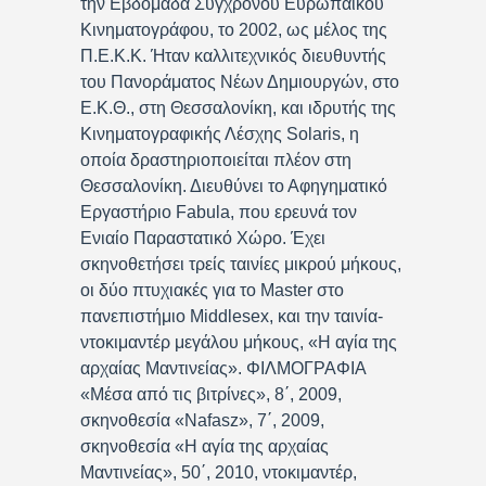
την Εβδομάδα Σύγχρονου Ευρωπαϊκού
Κινηματογράφου, το 2002, ως μέλος της
Π.Ε.Κ.Κ. Ήταν καλλιτεχνικός διευθυντής
του Πανοράματος Νέων Δημιουργών, στο
Ε.Κ.Θ., στη Θεσσαλονίκη, και ιδρυτής της
Κινηματογραφικής Λέσχης Solaris, η
οποία δραστηριοποιείται πλέον στη
Θεσσαλονίκη. Διευθύνει το Αφηγηματικό
Εργαστήριο Fabula, που ερευνά τον
Ενιαίο Παραστατικό Χώρο. Έχει
σκηνοθετήσει τρείς ταινίες μικρού μήκους,
οι δύο πτυχιακές για το Master στο
πανεπιστήμιο Middlesex, και την ταινία-
ντοκιμαντέρ μεγάλου μήκους, «Η αγία της
αρχαίας Μαντινείας». ΦΙΛΜΟΓΡΑΦΙΑ
«Μέσα από τις βιτρίνες», 8΄, 2009,
σκηνοθεσία «Nafasz», 7΄, 2009,
σκηνοθεσία «Η αγία της αρχαίας
Μαντινείας», 50΄, 2010, ντοκιμαντέρ,