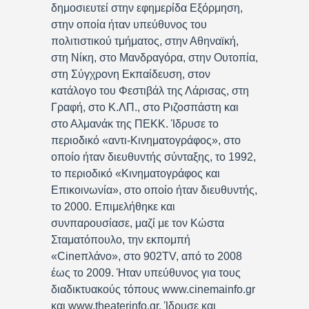
δημοσιευτεί στην εφημερίδα Εξόρμηση,
στην οποία ήταν υπεύθυνος του
πολιτιστικού τμήματος, στην Αθηναϊκή,
στη Νίκη, στο Μανδραγόρα, στην Ουτοπία,
στη Σύγχρονη Εκπαίδευση, στον
κατάλογο του Φεστιβάλ της Λάρισας, στη
Γραφή, στο Κ.ΛΠ., στο Ριζοσπάστη και
στο Αλμανάκ της ΠΕΚΚ. Ίδρυσε το
περιοδικό «αντι-Κινηματογράφος», στο
οποίο ήταν διευθυντής σύνταξης, το 1992,
το περιοδικό «Κινηματογράφος και
Επικοινωνία», στο οποίο ήταν διευθυντής,
το 2000. Επιμελήθηκε και
συνπαρουσίασε, μαζί με τον Κώστα
Σταματόπουλο, την εκπομπή
«Cineπλάνο», στο 902TV, από το 2008
έως το 2009. Ήταν υπεύθυνος για τους
διαδικτυακούς τόπους www.cinemainfo.gr
και www.theaterinfo.gr. Ίδρυσε και