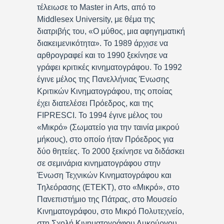
τέλειωσε το Master in Arts, από το
Middlesex University, με θέμα της
διατριβής του, «Ο μύθος, μια αφηγηματική
διακειμενικότητα». Το 1989 άρχισε να
αρθρογραφεί και το 1990 ξεκίνησε να
γράφει κριτικές κινηματογράφου. Το 1992
έγινε μέλος της Πανελλήνιας Ένωσης
Κριτικών Κινηματογράφου, της οποίας
έχει διατελέσει Πρόεδρος, και της
FIPRESCI. Το 1994 έγινε μέλος του
«Μικρό» (Σωματείο για την ταινία μικρού
μήκους), στο οποίο ήταν Πρόεδρος για
δύο θητείες. Το 2000 ξεκίνησε να διδάσκει
σε σεμινάρια κινηματογράφου στην
Ένωση Τεχνικών Κινηματογράφου και
Τηλεόρασης (ΕΤΕΚΤ), στο «Μικρό», στο
Πανεπιστήμιο της Πάτρας, στο Μουσείο
Κινηματογράφου, στο Μικρό Πολυτεχνείο,
στη Σχολή Κινηματογράφου Λυκούργου