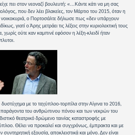
 είχε πει στον νεοναζί βουλευτή: «…Κάντε κάτι να μη σας
όγος, που δεν λέει βλακείες, τον Μάρτιο του 2015, όταν η
0 νοικοκυριά, ο Πορτοσάλτε δήλωσε πως «δεν υπάρχουν
κως, γιατί ο Άρης μετράει τις λέξεις στην κυριολεκτική τους
 χωρίς ούτε καν καμπινέ εφόσον η λέξη-κλειδί ήταν
πλυτοι.
ο δυστύχημα με το ταχύπλοο-τορπίλα στην Αίγινα το 2016,
ν παράγοντα του ανθρώπινου πόνου και των νεκρών του
ιστικό θεατρικό δρώμενο ταινίας καταστροφής με
πλοο. Θέλει να προκαλεί και συγχρόνως, έμπρακτα και με
ν συντηρητική εξουσία, αποκλειστικά και μόνο. Δεν είναι