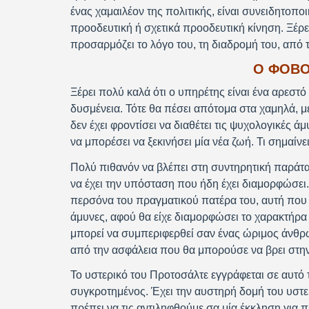
ένας χαμαιλέον της πολιτικής, είναι συνειδητοπ
προοδευτική ή σχετικά προοδευτική κίνηση. Ξέρει 
προσαρμόζει το λόγο του, τη διαδρομή του, από 
Ο ΦΟΒΟ
Ξέρει πολύ καλά ότι ο υπηρέτης είναι ένα αρεστ
δυσμένεια. Τότε θα πέσει απότομα στα χαμηλά, 
δεν έχει φροντίσει να διαθέτει τις ψυχολογικές 
να μπορέσει να ξεκινήσει μία νέα ζωή. Τι σημαίν
Πολύ πιθανόν να βλέπει στη συντηρητική παράταξ
να έχει την υπόσταση που ήδη έχει διαμορφώσει.
περσόνα του πραγματικού πατέρα του, αυτή που δε
άμυνες, αφού θα είχε διαμορφώσει το χαρακτήρα 
μπορεί να συμπεριφερθεί σαν ένας ώριμος άνθρω
από την ασφάλεια που θα μπορούσε να βρει στη
Το υστερικό του Προτοσάλτε εγγράφεται σε αυτό τ
συγκροτημένος. Έχει την αυστηρή δομή του υστερι
πρέπει να τις αντιληφθούμε σα μία έκκληση για