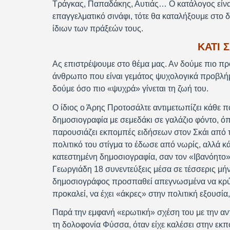
Τράγκας, Παπαδάκης, Αυτιάς… Ο κατάλογος είναι
επαγγελματικό σινάφι, τότε θα καταλήξουμε στο
ίδιων των πράξεών τους.
ΚΑΤΙ 
Ας επιστρέψουμε στο θέμα μας. Αν δούμε πιο προ
άνθρωπο που είναι γεμάτος ψυχολογικά προβλήμα
δούμε όσο πιο «ψυχρά» γίνεται τη ζωή του.
Ο ίδιος ο Άρης Προτοσάλτε αντιμετωπίζει κάθε π
δημοσιογραφία με σεμεδάκι σε γαλάζιο φόντο, ό
παρουσιάζει εκπομπές ειδήσεων στον Σκάι από τ
πολιτικό του στίγμα το έδωσε από νωρίς, αλλά κ
κατεστημένη δημοσιογραφία, σαν τον «Ιβανόητο»
Γεωργιάδη 18 συνεντεύξεις μέσα σε τέσσερις μή
δημοσιογράφος προσπαθεί απεγνωσμένα να κρύψει
προκαλεί, να έχει «άκρες» στην πολιτική εξουσία
Παρά την εμφανή «ερωτική» σχέση του με την αντ
τη δολοφονία Φύσσα, όταν είχε καλέσει στην εκ