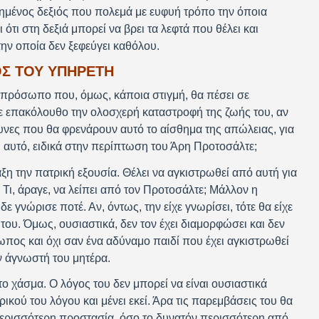
οιημένος δεξιός που πολεμά με ευφυή τρόπο την όποια
ότι στη δεξιά μπορεί να βρει τα λεφτά που θέλει και
την οποία δεν ξεφεύγει καθόλου.
Σ ΤΟΥ ΥΠΗΡΕΤΗ
ό πρόσωπο που, όμως, κάποια στιγμή, θα πέσει σε
με επακόλουθο την ολοσχερή καταστροφή της ζωής του, αν
άμυνες που θα φρενάρουν αυτό το αίσθημα της απώλειας, για
ει αυτό, ειδικά στην περίπτωση του Άρη Προτοσάλτε;
η την πατρική εξουσία. Θέλει να αγκιστρωθεί από αυτή για
 Τι, άραγε, να λείπει από τον Προτοσάλτε; Μάλλον η
 γνώρισε ποτέ. Αν, όντως, την είχε γνωρίσει, τότε θα είχε
του. Όμως, ουσιαστικά, δεν τον έχει διαμορφώσει και δεν
πος και όχι σαν ένα αδύναμο παιδί που έχει αγκιστρωθεί
ν άγνωστή του μητέρα.
ο χάσμα. Ο λόγος του δεν μπορεί να είναι ουσιαστικά
κού του λόγου και μένει εκεί. Άρα τις παρεμβάσεις του θα
 περισσότερη προστασία, όσο το δυνατόν περισσότερη από