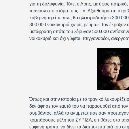
για τη δολοφονία. Τότε, ο Αρης, με ύφος πατρικό,
πιάνουν στο στόμα τους…». Αξιοθαύμαστα ακριβολ
κυβέρνηση είπε πως θα ηλεκτροδοτήσει 300.00
300.000 νοικοκυριά χωρίς ρεύμα». Τον έκραξαν αδί
μετάφραση οπότε του ξέφυγαν 500.000 αντίσκηνα,
νοικοκυριό και όχι γύφτοι, τσιγγαναρέοι, ανεργοά
Όπως και στην ιστορία με το τραγικό λυκουρέζει
δεν άφησε τον εαυτό του να παρασυρθεί από το
συμβάντος, αλλά το αντιμετώπισε σαν προπαγανδ
κομπάρσους μέλη του ΣΥΡΙΖΑ, επιβάτες στο ταχύ
εμφανή τρόπο, να δίνει τα διαπιστευτήριά του στη