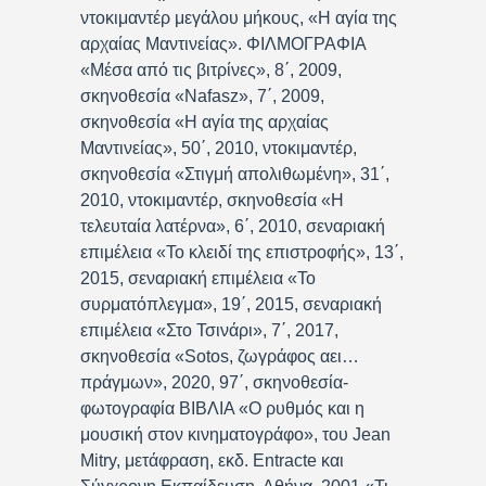
ντοκιμαντέρ μεγάλου μήκους, «Η αγία της
αρχαίας Μαντινείας». ΦΙΛΜΟΓΡΑΦΙΑ
«Μέσα από τις βιτρίνες», 8΄, 2009,
σκηνοθεσία «Nafasz», 7΄, 2009,
σκηνοθεσία «Η αγία της αρχαίας
Μαντινείας», 50΄, 2010, ντοκιμαντέρ,
σκηνοθεσία «Στιγμή απολιθωμένη», 31΄,
2010, ντοκιμαντέρ, σκηνοθεσία «Η
τελευταία λατέρνα», 6΄, 2010, σεναριακή
επιμέλεια «Το κλειδί της επιστροφής», 13΄,
2015, σεναριακή επιμέλεια «Το
συρματόπλεγμα», 19΄, 2015, σεναριακή
επιμέλεια «Στο Τσινάρι», 7΄, 2017,
σκηνοθεσία «Sotos, ζωγράφος αει…
πράγμων», 2020, 97΄, σκηνοθεσία-
φωτογραφία ΒΙΒΛΙΑ «Ο ρυθμός και η
μουσική στον κινηματογράφο», του Jean
Mitry, μετάφραση, εκδ. Entracte και