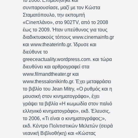
το 2000. Επιμελήθηκε και
συνπαρουσίασε, μαζί με τον Κώστα
Σταματόπουλο, την εκπομπή
«Cineπλάνο», στο 902TV, από το 2008
έως το 2009. Ήταν υπεύθυνος για τους
διαδικτυακούς τόπους www.cinemainfo.gr
και www.theaterinfo.gr. Ίδρυσε και
διεύθυνε το
greeceactuality.wordpress.com. και τώρα
διευθύνει και αρθρογραφεί στα
www.filmandtheater.gr και
www.thessalonikinfo.gr. Έχει μεταφράσει
το βιβλίο του Jean Mitry, «Ο ρυθμός και η
μουσική στον κινηματογράφο», έχει
γράψει τα βιβλία «Η κωμωδία στον παλιό
ελληνικό κινηματογράφο», εκδ. Έλευσις,
το 2006, «Τι είναι ο κινηματογράφος;»,
εκδ. Κέντρο Πολιτιστικών Μελετών (σειρά
νεανική Βιβλιοθήκη) και «Κώστας