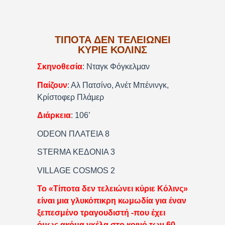
ΤΙΠΟΤΑ ΔΕΝ ΤΕΛΕΙΩΝΕΙ
ΚΥΡΙΕ ΚΟΛΙΝΣ
Σκηνοθεσία
: Νταγκ Φόγκελμαν
Παίζουν
: Αλ Πατσίνο, Ανέτ Μπένινγκ,
Κρίστοφερ Πλάμερ
Διάρκεια
: 106’
ODEON ΠΛΑΤΕΙΑ 8
STERΜΑ ΚΕΔΟΝΙΑ 3
VILLAGE COSMOS 2
Το «Τίποτα δεν τελειώνει κύριε Κόλινς»
είναι μια γλυκόπικρη κωμωδία για έναν
ξεπεσμένο τραγουδιστή -που έχει
όμως ακόμα γκέλα στο κοινό των 60