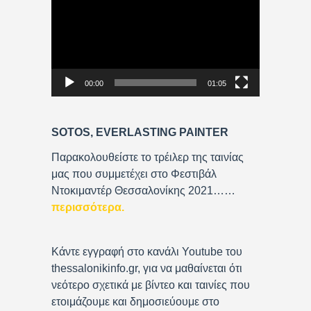
i
d
e
o
P
00:00
01:05
l
a
y
SOTOS, EVERLASTING PAINTER
e
r
Παρακολουθείστε το τρέιλερ της ταινίας
μας που συμμετέχει στο Φεστιβάλ
Ντοκιμαντέρ Θεσσαλονίκης 2021……
περισσότερα
.
Κάντε εγγραφή στο κανάλι Youtube του
thessalonikinfo.gr, για να μαθαίνεται ότι
νεότερο σχετικά με βίντεο και ταινίες που
ετοιμάζουμε και δημοσιεύουμε στο