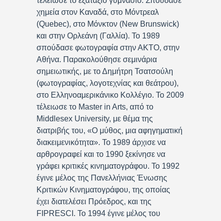
τέλειωσε το εξατάξιο γυμνάσιο. Σπούδασε
χημεία στον Καναδά, στο Μόντρεαλ
(Quebec), στο Μόνκτον (New Brunswick)
και στην Ορλεάνη (Γαλλία). Το 1989
σπούδασε φωτογραφία στην ΑΚΤΟ, στην
Αθήνα. Παρακολούθησε σεμινάρια
σημειωτικής, με το Δημήτρη Τσατσούλη
(φωτογραφίας, λογοτεχνίας και θεάτρου),
στο Ελληνοαμερικάνικο Κολλέγιο. Το 2009
τέλειωσε το Master in Arts, από το
Middlesex University, με θέμα της
διατριβής του, «Ο μύθος, μια αφηγηματική
διακειμενικότητα». Το 1989 άρχισε να
αρθρογραφεί και το 1990 ξεκίνησε να
γράφει κριτικές κινηματογράφου. Το 1992
έγινε μέλος της Πανελλήνιας Ένωσης
Κριτικών Κινηματογράφου, της οποίας
έχει διατελέσει Πρόεδρος, και της
FIPRESCI. Το 1994 έγινε μέλος του