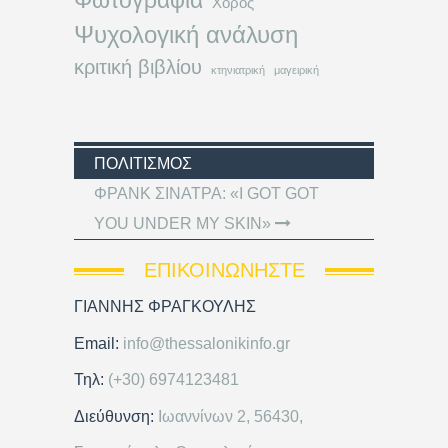
Φωτογραφία
Χορός
Ψυχολογική ανάλυση
κριτική βιβλίου
κτηνιατρική
μαγειρική
ΠΟΛΙΤΙΣΜΌΣ
ΦΡΑΝΚ ΣΙΝΑΤΡΑ: «I GOT GOT
YOU UNDER MY SKIN»
ΕΠΙΚΟΙΝΩΝΉΣΤΕ
ΓΙΑΝΝΗΣ ΦΡΑΓΚΟΥΛΗΣ
Email:
info@thessalonikinfo.gr
Τηλ:
(+30) 6974123481
Διεύθυνση:
Ιωαννίνων 2, 56430,