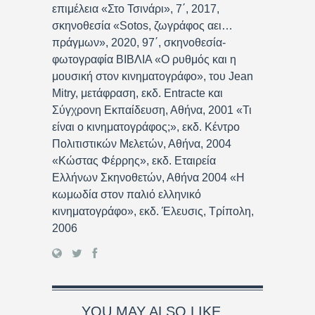
επιμέλεια «Στο Τσινάρι», 7΄, 2017,
σκηνοθεσία «Sotos, ζωγράφος αει…
πράγμων», 2020, 97΄, σκηνοθεσία-
φωτογραφία ΒΙΒΛΙΑ «Ο ρυθμός και η
μουσική στον κινηματογράφο», του Jean
Mitry, μετάφραση, εκδ. Entracte και
Σύγχρονη Εκπαίδευση, Αθήνα, 2001 «Τι
είναι ο κινηματογράφος;», εκδ. Κέντρο
Πολιτιστικών Μελετών, Αθήνα, 2004
«Κώστας Φέρρης», εκδ. Εταιρεία
Ελλήνων Σκηνοθετών, Αθήνα 2004 «Η
κωμωδία στον παλιό ελληνικό
κινηματογράφο», εκδ. Έλευσις, Τρίπολη,
2006
YOU MAY ALSO LIKE...