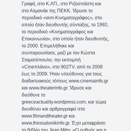
Γραφή, στο Κ.ΛΠ., στο Ριζοσπάστη και
στο Αλμανάκ της ΠΕΚΚ. Ίδρυσε το
περιοδικό «αντι-Κινηματογράφος», στο
οποίο ήταν διευθυντής σύνταξης, το 1992,
το περιοδικό «Κινηματογράφος και
Επικοινωνία», στο οποίο ήταν διευθυντής,
το 2000. Επιμελήθηκε και
συνπαρουσίασε, μαζί με τον Κώστα
Σταματόπουλο, την εκπομπή
«Cineπλάνο», στο 902TV, από το 2008
έως το 2009. Ήταν υπεύθυνος για τους
διαδικτυακούς τόπους www.cinemainfo.gr
και www.theaterinfo.gr. Ίδρυσε και
διεύθυνε το
greeceactuality.wordpress.com. και τώρα
διευθύνει και αρθρογραφεί στα
www.filmandtheater.gr και
www.thessalonikinfo.gr. Έχει μεταφράσει
το βιβλίο του Jean Mitry, «Ο ρυθμός και η