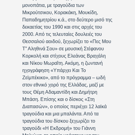
μονοπάτια, με τραγούδια των
Μικρούτσικου, Κορακάκη, Μουκίδη,
Παπαδημητρίου κ.ά., στο δεύτερο μισό της
δεκαετίας του 1990 και στις αρχές του
2000. Από τις τελευταίες δουλειές του
Θεσσαλού αοιδού, ξεχωρίζει το «Πες Μου
Τ” Αληθινά Σου» σε μουσική Στέφανου
Κορκολή και στίχους Ελεάνας Βραχάλη
και Νίκου Μωραΐτη. Ακόμη, η ζωντανή
ηχογράφηση «Υπάρχει Και Το
Ζεϊμπέκικο», από το πρόγραμμα – ωδή
στον εθνικό χορό της Ελλάδας, μαζί με
τους Θέμη Αδαμαντίδη και Δημήτρη
Μπάση. Επίσης και ο δίσκος «Στη
Διαπασών», ο οποίος περιέχει 12 λαϊκά
τραγούδια και μια μπαλάντα. Από τα
τραγούδια του δίσκου ξεχωρίζει το
τραγούδι «Η Εκδρομή» του Γιάννη