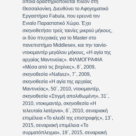
οποία δραστηριοποιείται πλέον στη
Θεσσαλονίκη. Διευθύνει το Αφηγηματικό
Εργαστήριο Fabula, που ερευνά τον
Ενιαίο Παραστατικό Χώρο. Έχει
σκηνοθετήσει τρείς ταινίες μικρού μήκους,
οι δύο πτυχιακές για το Master στο
πανεπιστήμιο Middlesex, και την ταινία-
ντοκιμαντέρ μεγάλου μήκους, «Η αγία της
αρχαίας Μαντινείας». ΦΙΛΜΟΓΡΑΦΙΑ
«Μέσα από τις βιτρίνες», 8΄, 2009,
σκηνοθεσία «Nafasz», 7΄, 2009,
σκηνοθεσία «Η αγία της αρχαίας
Μαντινείας», 50΄, 2010, ντοκιμαντέρ,
σκηνοθεσία «Στιγμή απολιθωμένη», 31΄,
2010, ντοκιμαντέρ, σκηνοθεσία «Η
τελευταία λατέρνα», 6΄, 2010, σεναριακή
επιμέλεια «Το κλειδί της επιστροφής», 13΄,
2015, σεναριακή επιμέλεια «Το
συρματόπλεγμα», 19΄, 2015, σεναριακή