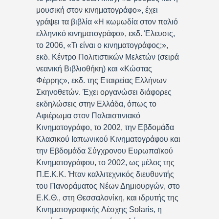
μουσική στον κινηματογράφο», έχει
γράψει τα βιβλία «Η κωμωδία στον παλιό
ελληνικό κινηματογράφο», εκδ. Έλευσις,
το 2006, «Τι είναι ο κινηματογράφος;»,
εκδ. Κέντρο Πολιτιστικών Μελετών (σειρά
νεανική Βιβλιοθήκη) και «Κώστας
Φέρρης», εκδ. της Εταιρείας Ελλήνων
Σκηνοθετών. Έχει οργανώσει διάφορες
εκδηλώσεις στην Ελλάδα, όπως το
Αφιέρωμα στον Παλαιστινιακό
Κινηματογράφο, το 2002, την Εβδομάδα
Κλασικού Ιαπωνικού Κινηματογράφου και
την Εβδομάδα Σύγχρονου Ευρωπαϊκού
Κινηματογράφου, το 2002, ως μέλος της
Π.Ε.Κ.Κ. Ήταν καλλιτεχνικός διευθυντής
του Πανοράματος Νέων Δημιουργών, στο
Ε.Κ.Θ., στη Θεσσαλονίκη, και ιδρυτής της
Κινηματογραφικής Λέσχης Solaris, η