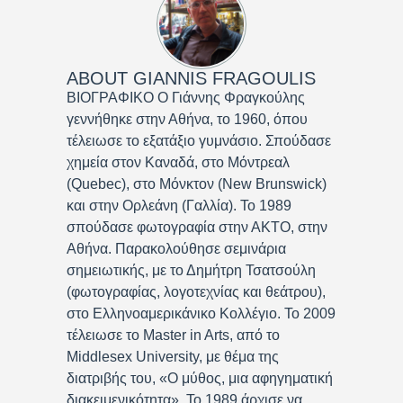
ABOUT
GIANNIS FRAGOULIS
ΒΙΟΓΡΑΦΙΚΟ Ο Γιάννης Φραγκούλης
γεννήθηκε στην Αθήνα, το 1960, όπου
τέλειωσε το εξατάξιο γυμνάσιο. Σπούδασε
χημεία στον Καναδά, στο Μόντρεαλ
(Quebec), στο Μόνκτον (New Brunswick)
και στην Ορλεάνη (Γαλλία). Το 1989
σπούδασε φωτογραφία στην ΑΚΤΟ, στην
Αθήνα. Παρακολούθησε σεμινάρια
σημειωτικής, με το Δημήτρη Τσατσούλη
(φωτογραφίας, λογοτεχνίας και θεάτρου),
στο Ελληνοαμερικάνικο Κολλέγιο. Το 2009
τέλειωσε το Master in Arts, από το
Middlesex University, με θέμα της
διατριβής του, «Ο μύθος, μια αφηγηματική
διακειμενικότητα». Το 1989 άρχισε να