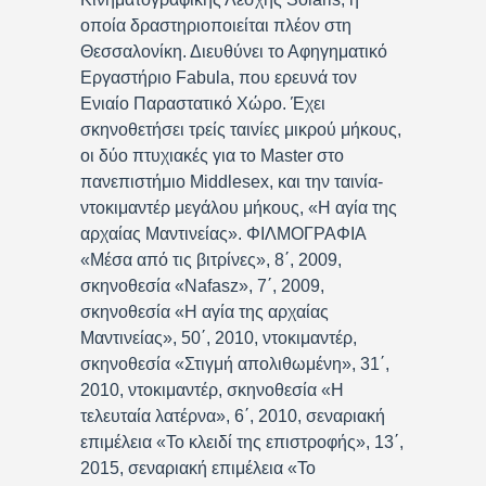
οποία δραστηριοποιείται πλέον στη
Θεσσαλονίκη. Διευθύνει το Αφηγηματικό
Εργαστήριο Fabula, που ερευνά τον
Ενιαίο Παραστατικό Χώρο. Έχει
σκηνοθετήσει τρείς ταινίες μικρού μήκους,
οι δύο πτυχιακές για το Master στο
πανεπιστήμιο Middlesex, και την ταινία-
ντοκιμαντέρ μεγάλου μήκους, «Η αγία της
αρχαίας Μαντινείας». ΦΙΛΜΟΓΡΑΦΙΑ
«Μέσα από τις βιτρίνες», 8΄, 2009,
σκηνοθεσία «Nafasz», 7΄, 2009,
σκηνοθεσία «Η αγία της αρχαίας
Μαντινείας», 50΄, 2010, ντοκιμαντέρ,
σκηνοθεσία «Στιγμή απολιθωμένη», 31΄,
2010, ντοκιμαντέρ, σκηνοθεσία «Η
τελευταία λατέρνα», 6΄, 2010, σεναριακή
επιμέλεια «Το κλειδί της επιστροφής», 13΄,
2015, σεναριακή επιμέλεια «Το