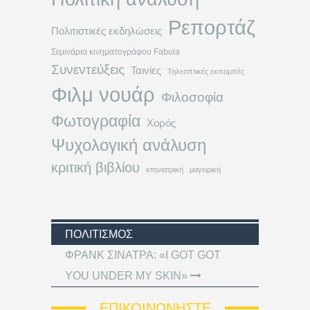
Ρεπορτάζ
Πολιτιστικές εκδηλώσεις
Σεμινάρια κινηματογράφου Fabula
Συνεντεύξεις
Ταινίες
Τηλεοπτικές εκπομπές
Φιλμ νουάρ
Φιλοσοφία
Φωτογραφία
Χορός
Ψυχολογική ανάλυση
κριτική βιβλίου
κτηνιατρική
μαγειρική
ΠΟΛΙΤΙΣΜΌΣ
ΦΡΑΝΚ ΣΙΝΑΤΡΑ: «I GOT GOT
YOU UNDER MY SKIN»
ΕΠΙΚΟΙΝΩΝΉΣΤΕ