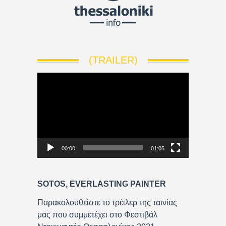
(TRAILER)
V
i
d
e
o
P
00:00
01:05
l
a
y
SOTOS, EVERLASTING PAINTER
e
r
Παρακολουθείστε το τρέιλερ της ταινίας
μας που συμμετέχει στο Φεστιβάλ