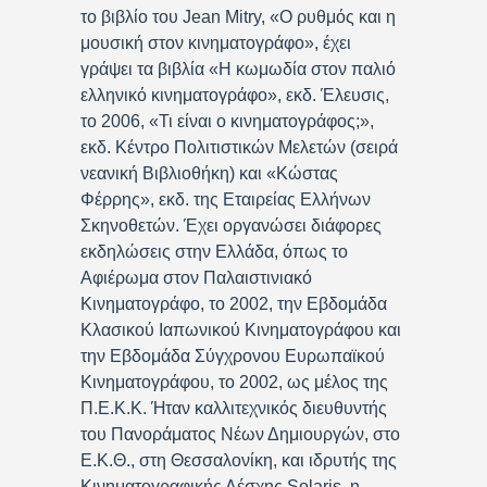
το βιβλίο του Jean Mitry, «Ο ρυθμός και η
μουσική στον κινηματογράφο», έχει
γράψει τα βιβλία «Η κωμωδία στον παλιό
ελληνικό κινηματογράφο», εκδ. Έλευσις,
το 2006, «Τι είναι ο κινηματογράφος;»,
εκδ. Κέντρο Πολιτιστικών Μελετών (σειρά
νεανική Βιβλιοθήκη) και «Κώστας
Φέρρης», εκδ. της Εταιρείας Ελλήνων
Σκηνοθετών. Έχει οργανώσει διάφορες
εκδηλώσεις στην Ελλάδα, όπως το
Αφιέρωμα στον Παλαιστινιακό
Κινηματογράφο, το 2002, την Εβδομάδα
Κλασικού Ιαπωνικού Κινηματογράφου και
την Εβδομάδα Σύγχρονου Ευρωπαϊκού
Κινηματογράφου, το 2002, ως μέλος της
Π.Ε.Κ.Κ. Ήταν καλλιτεχνικός διευθυντής
του Πανοράματος Νέων Δημιουργών, στο
Ε.Κ.Θ., στη Θεσσαλονίκη, και ιδρυτής της
Κινηματογραφικής Λέσχης Solaris, η