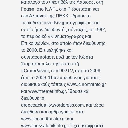
κατάλογο του Φεστιβάλ της Λάρισας, στη
Γραφή, στο Κ.ΛΠ., στο Ριζοσπάστη και
στο Αλμανάκ της ΠΕΚΚ. Ίδρυσε το
περιοδικό «αντι-Κινηματογράφος», στο
οποίο ήταν διευθυντής σύνταξης, το 1992,
το περιοδικό «Κινηματογράφος και
Επικοινωνία», στο οποίο ήταν διευθυντής,
το 2000. Επιμελήθηκε και
συνπαρουσίασε, μαζί με τον Κώστα
Σταματόπουλο, την εκπομπή
«Cineπλάνο», στο 902TV, από το 2008
έως το 2009. Ήταν υπεύθυνος για τους
διαδικτυακούς τόπους www.cinemainfo.gr
και www.theaterinfo.gr. Ίδρυσε και
διεύθυνε το
greeceactuality.wordpress.com. και τώρα
διευθύνει και αρθρογραφεί στα
www.filmandtheater.gr και
www.thessalonikinfo.gr. Έχει μεταφράσει