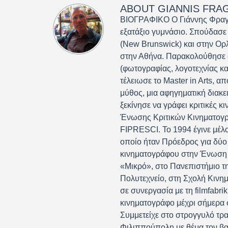
ABOUT
GIANNIS FRA
ΒΙΟΓΡΑΦΙΚΟ Ο Γιάννης Φραγκ
εξατάξιο γυμνάσιο. Σπούδασε
(New Brunswick) και στην Ορ
στην Αθήνα. Παρακολούθησε σ
(φωτογραφίας, λογοτεχνίας κα
τέλειωσε το Master in Arts, απ
μύθος, μια αφηγηματική διακε
ξεκίνησε να γράφει κριτικές 
Ένωσης Κριτικών Κινηματογράφ
FIPRESCI. Το 1994 έγινε μέλο
οποίο ήταν Πρόεδρος για δύο 
κινηματογράφου στην Ένωση 
«Μικρό», στο Πανεπιστήμιο τ
Πολυτεχνείο, στη Σχολή Κινη
σε συνεργασία με τη filmfabri
κινηματογράφο μέχρι σήμερα σ
Συμμετείχε στο στρογγυλό τρ
Φιλιππούπολη με θέμα τον βαλ