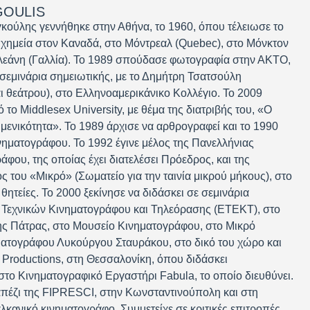
GOULIS
ούλης γεννήθηκε στην Αθήνα, το 1960, όπου τέλειωσε το
 χημεία στον Καναδά, στο Μόντρεαλ (Quebec), στο Μόνκτον
λεάνη (Γαλλία). Το 1989 σπούδασε φωτογραφία στην ΑΚΤΟ,
εμινάρια σημειωτικής, με το Δημήτρη Τσατσούλη
ι θεάτρου), στο Ελληνοαμερικάνικο Κολλέγιο. Το 2009
ό το Middlesex University, με θέμα της διατριβής του, «Ο
ιμενικότητα». Το 1989 άρχισε να αρθρογραφεί και το 1990
κινηματογράφου. Το 1992 έγινε μέλος της Πανελλήνιας
ου, της οποίας έχει διατελέσει Πρόεδρος, και της
ς του «Μικρό» (Σωματείο για την ταινία μικρού μήκους), στο
θητείες. Το 2000 ξεκίνησε να διδάσκει σε σεμινάρια
Τεχνικών Κινηματογράφου και Τηλεόρασης (ΕΤΕΚΤ), στο
ης Πάτρας, στο Μουσείο Κινηματογράφου, στο Μικρό
ματογράφου Λυκούργου Σταυράκου, στο δικό του χώρο και
k Productions, στη Θεσσαλονίκη, όπου διδάσκει
το Κινηματογραφικό Εργαστήρι Fabula, το οποίο διευθύνει.
απέζι της FIPRESCI, στην Κωνσταντινούπολη και στη
κανικό κινηματογράφο. Συμμετείχε σε κριτικές επιτροπές