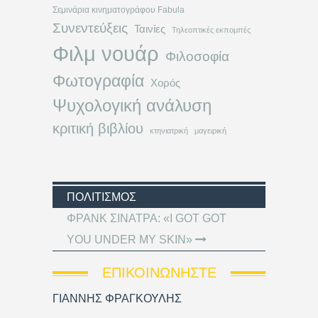
Σεμινάρια κινηματογράφου Fabula
Συνεντεύξεις
Ταινίες
Τηλεοπτικές εκπομπές
Φιλμ νουάρ
Φιλοσοφία
Φωτογραφία
Χορός
Ψυχολογική ανάλυση
κριτική βιβλίου
κτηνιατρική
μαγειρική
ΠΟΛΙΤΙΣΜΌΣ
ΦΡΑΝΚ ΣΙΝΑΤΡΑ: «I GOT GOT
YOU UNDER MY SKIN»
ΕΠΙΚΟΙΝΩΝΉΣΤΕ
ΓΙΑΝΝΗΣ ΦΡΑΓΚΟΥΛΗΣ