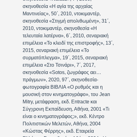
σκηνοθεσία «Η αγία της αρχαίας
Μαντινείας», 50΄, 2010, ντοκιμαντέρ,
σκηνοθεσία «Στιγμή απολιθωμένη», 31΄,
2010, ντοκιμαντέρ, σκηνοθεσία «Η
τελευταία λατέρνα», 6΄, 2010, σεναριακή
επιμέλεια «Το κλειδί της επιστροφής», 13΄,
2015, σεναριακή επιμέλεια «Το
συρματόπλεγμα», 19΄, 2015, σεναριακή
επιμέλεια «Στο Τσινάρι», 7΄, 2017,
σκηνοθεσία «Sotos, ζωγράφος αει…
πράγμων», 2020, 97΄, σκηνοθεσία-
φωτογραφία ΒΙΒΛΙΑ «Ο ρυθμός και η
μουσική στον κινηματογράφο», του Jean
Mitry, μετάφραση, εκδ. Entracte και
Σύγχρονη Εκπαίδευση, Αθήνα, 2001 «Τι
είναι ο κινηματογράφος;», εκδ. Κέντρο
Πολιτιστικών Μελετών, Αθήνα, 2004
«Κώστας Φέρρης», εκδ. Εταιρεία