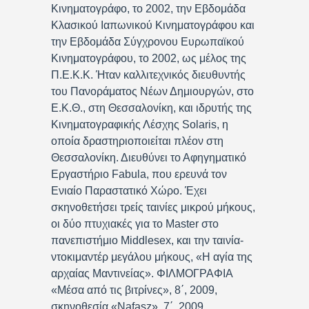
Κινηματογράφο, το 2002, την Εβδομάδα
Κλασικού Ιαπωνικού Κινηματογράφου και
την Εβδομάδα Σύγχρονου Ευρωπαϊκού
Κινηματογράφου, το 2002, ως μέλος της
Π.Ε.Κ.Κ. Ήταν καλλιτεχνικός διευθυντής
του Πανοράματος Νέων Δημιουργών, στο
Ε.Κ.Θ., στη Θεσσαλονίκη, και ιδρυτής της
Κινηματογραφικής Λέσχης Solaris, η
οποία δραστηριοποιείται πλέον στη
Θεσσαλονίκη. Διευθύνει το Αφηγηματικό
Εργαστήριο Fabula, που ερευνά τον
Ενιαίο Παραστατικό Χώρο. Έχει
σκηνοθετήσει τρείς ταινίες μικρού μήκους,
οι δύο πτυχιακές για το Master στο
πανεπιστήμιο Middlesex, και την ταινία-
ντοκιμαντέρ μεγάλου μήκους, «Η αγία της
αρχαίας Μαντινείας». ΦΙΛΜΟΓΡΑΦΙΑ
«Μέσα από τις βιτρίνες», 8΄, 2009,
σκηνοθεσία «Nafasz», 7΄, 2009,