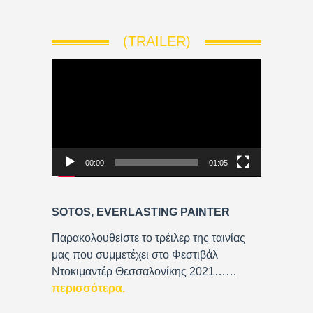
(TRAILER)
V
i
d
e
o
P
00:00
01:05
l
a
y
SOTOS, EVERLASTING PAINTER
e
r
Παρακολουθείστε το τρέιλερ της ταινίας
μας που συμμετέχει στο Φεστιβάλ
Ντοκιμαντέρ Θεσσαλονίκης 2021……
περισσότερα
.