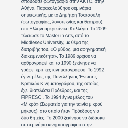
σπούδασε φωτογραφία στην ΑΚΤΟ, στην
Αθήνα. Παρακολούθησε σεμινάρια
σημειωτικής, με το Δημήτρη Τσατσούλη
(φωτογραφίας, λογοτεχνίας και θεάτρου),
στο Ελληνοαμερικάνικο Κολλέγιο. Το 2009
τέλειωσε το Master in Arts, από το
Middlesex University, με θέμα της
διατριβής του, «Ο μύθος, μια αφηγηματική
διακειμενικότητα». Το 1989 άρχισε να
αρθρογραφεί και το 1990 ξεκίνησε να
γράφει κριτικές κινηματογράφου. Το 1992
έγινε μέλος της Πανελλήνιας Ένωσης
Κριτικών Κινηματογράφου, της οποίας
έχει διατελέσει Πρόεδρος, και της
FIPRESCI. Το 1994 έγινε μέλος του
«Μικρό» (Σωματείο για την ταινία μικρού
μήκους), στο οποίο ήταν Πρόεδρος για
δύο θητείες. Το 2000 ξεκίνησε να διδάσκει
σε σεμινάρια κινηματογράφου στην