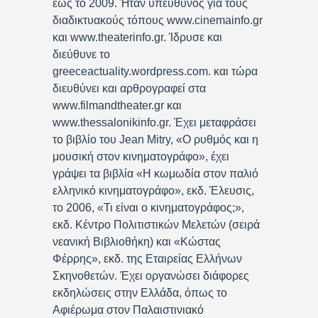
έως το 2009. Ήταν υπεύθυνος για τους
διαδικτυακούς τόπους www.cinemainfo.gr
και www.theaterinfo.gr. Ίδρυσε και
διεύθυνε το
greeceactuality.wordpress.com. και τώρα
διευθύνει και αρθρογραφεί στα
www.filmandtheater.gr και
www.thessalonikinfo.gr. Έχει μεταφράσει
το βιβλίο του Jean Mitry, «Ο ρυθμός και η
μουσική στον κινηματογράφο», έχει
γράψει τα βιβλία «Η κωμωδία στον παλιό
ελληνικό κινηματογράφο», εκδ. Έλευσις,
το 2006, «Τι είναι ο κινηματογράφος;»,
εκδ. Κέντρο Πολιτιστικών Μελετών (σειρά
νεανική Βιβλιοθήκη) και «Κώστας
Φέρρης», εκδ. της Εταιρείας Ελλήνων
Σκηνοθετών. Έχει οργανώσει διάφορες
εκδηλώσεις στην Ελλάδα, όπως το
Αφιέρωμα στον Παλαιστινιακό