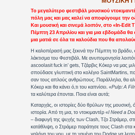
ΜΟΥΣΙΚΗ Γ
Το μεγαλύτερο φεστιβάλ μουσικού ντοκιμαντέ
πόλη μας και μας καλεί να αποφύγουμε την 
Και μουσική και σινεμά λοιπόν, στο «In-Edit T
Πέμπτη 23 Απριλίου και για μια εβδομάδα θα
μια ματιά σε όλα τα καλούδια που θα απολαύσ
Η καλοπέρασή μας ξεκινά την Πέμπτη το βράδυ, στ
λάκτισμα του Φεστιβάλ. Με ανυπομονησία λοιπόν
ascoolasit fuck in’ gets, Τζάρβις Κόκερ να μας 
σπούδασε γλυπτική στο κολέγιο SaintMartins, που
σαν τους απλούς ανθρώπους. Παράλληλα, θα αλλάξ
Κόκερ και θα κάνει ό,τι του καπνίσει. «
Pulp
:
A
Fi
τα καλύτερα έπονται. Ποια είναι αυτά;
Καταρχάς, οι ιστορίες δύο θρύλων της μουσική, 
ιστορία. Από τη μια, το ντοκιμαντέρ «
I
Need
a
Do
– διαφυγή της ψυχής των Clash, Τζο Στράμερ, σ
κατάθλιψη, ο Στράμερ παράτησε τους Clash στα 
γαλήνη του νου, με τη χαμένη του Dodge να λειτ