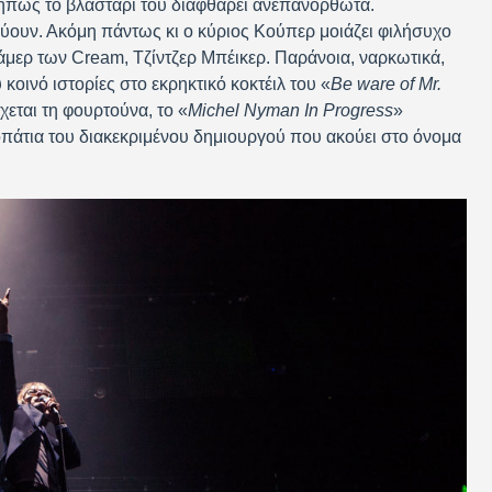
ήπως το βλαστάρι του διαφθαρεί ανεπανόρθωτα.
τεύουν. Ακόμη πάντως κι ο κύριος Κούπερ μοιάζει φιλήσυχο
μερ των Cream, Τζίντζερ Μπέικερ. Παράνοια, ναρκωτικά,
οινό ιστορίες στο εκρηκτικό κοκτέιλ του «
Be ware
of
Mr
.
χεται τη φουρτούνα, το «
Michel
Nyman
In
Progress
»
πάτια του διακεκριμένου δημιουργού που ακούει στο όνομα