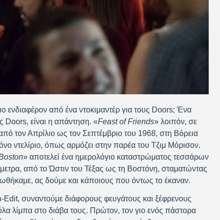
 πιο ενδιαφέρον από ένα ντοκιμαντέρ για τους Doors; Ένα
υς Doors, είναι η απάντηση. «
Feast
of
Friends
» λοιπόν, σε
από τον Απρίλιο ως τον Σεπτέμβριο του 1968, στη Βόρεια
νο ντελίριο, όπως αρμόζει στην παρέα του Τζιμ Μόρισον.
Boston
» αποτελεί ένα ημερολόγιο καταστρώματος τεσσάρων
όμετρα, από το Ώστιν του Τέξας ως τη Βοστόνη, σταματώντας
ιωθήκαμε, ας δούμε και κάποιους που όντως το έκαναν.
-Edit, συναντούμε διάφορους φευγάτους και ξέφρενους
όλα λίμπα στο διάβα τους. Πρώτον, τον γιο ενός πάστορα