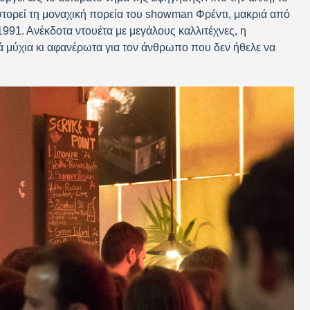
στορεί τη μοναχική πορεία του showman Φρέντι, μακριά από
1991. Ανέκδοτα ντουέτα με μεγάλους καλλιτέχνες, η
 μύχια κι αφανέρωτα για τον άνθρωπο που δεν ήθελε να