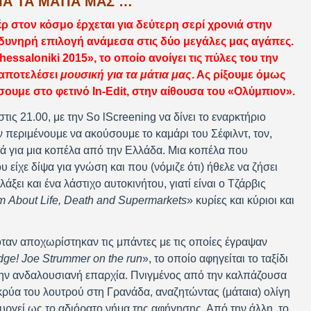
ΙΑ ΤΑ ΜΑΤΙΑ ΜΑΣ …
ρ στον κόσμο έρχεται για δεύτερη σερί χρονιά στην
οδυνηρή επιλογή ανάμεσα στις δύο μεγάλες μας αγάπες.
hessaloniki 2015», το οποίο ανοίγει τις πύλες του την
 αποτελέσει
μουσική για τα μάτια μας
. Ας ρίξουμε όμως
ουμε στο φετινό In-Edit, στην αίθουσα του «Ολύμπιον».
ις 21.00, με την So lScreening να δίνει το εναρκτήριο
 περιμένουμε να ακούσουμε το καμάρι του Σέφιλντ, τον,
μιλά για μια κοπέλα από την Ελλάδα. Μια κοπέλα που
 είχε δίψα για γνώση και που (νόμιζε ότι) ήθελε να ζήσει
ει και ένα λάστιχο αυτοκινήτου, γιατί είναι ο Τζάρβις
lm
About
Life
,
Death
and
Supermarkets
» κυρίες και κύριοι και
όταν αποχωρίστηκαν τις μπάντες με τις οποίες έγραψαν
dge
!
Joe
Strummer
on
the
run
», το οποίο αφηγείται το ταξίδι
την ανδαλουσιανή επαρχία. Πνιγμένος από την καλπάζουσα
κρύα του λουτρού στη Γρανάδα, αναζητώντας (μάταια) ολίγη
ουργεί ως το αδιόρατο νήμα της αφήγησης. Από την άλλη, το