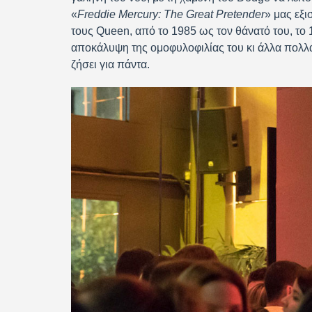
«
Freddie
Mercury
:
The
Great
Pretender
» μας εξι
τους Queen, από το 1985 ως τον θάνατό του, το 
αποκάλυψη της ομοφυλοφιλίας του κι άλλα πολλά
ζήσει για πάντα.