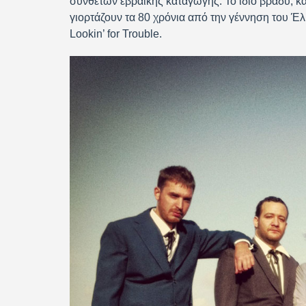
συνθετών εβραϊκής καταγωγής. Το ίδιο βράδυ, κ
γιορτάζουν τα 80 χρόνια από την γέννηση του Έλ
Lookin’ for Trouble.