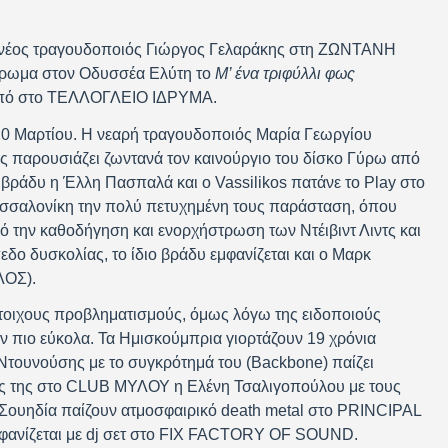
ι ο νέος τραγουδοποιός Γιώργος Γελαράκης στη ΖΩΝΤΑΝΗ
έρωμα στον Οδυσσέα Ελύτη το
Μ’ ένα τριφύλλι φως
ουπό στο ΤΕΛΛΟΓΛΕΙΟ ΙΔΡΥΜΑ.
 20 Μαρτίου. Η νεαρή τραγουδοποιός Μαρία Γεωργίου
 παρουσιάζει ζωντανά τον καινούργιο του δίσκο Γύρω από
ράδυ η Έλλη Πασπαλά και ο Vassilikos πατάνε το Play στο
σαλονίκη την πολύ πετυχημένη τους παράσταση, όπου
ό την καθοδήγηση και ενορχήστρωση των Ντέιβιντ Λιντς και
δο δυσκολίας, το ίδιο βράδυ εμφανίζεται και ο Μαρκ
ΛΟΣ).
στοιχους προβληματισμούς, όμως λόγω της ειδοποιούς
ν πιο εύκολα. Τα Ημισκούμπρια γιορτάζουν 19 χρόνια
Ντουνούσης με το συγκρότημά του (Backbone) παίζει
ις της στο CLUB ΜΥΛΟΥ η Ελένη Τσαλιγοπούλου με τους
 Σουηδία παίζουν ατμοσφαιρικό death metal στο PRINCIPAL
 εμφανίζεται με dj σετ στο FIX FACTORY OF SOUND.