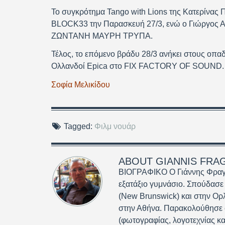
Το συγκρότημα Tango with Lions της Κατερίνας 
BLOCK33 την Παρασκευή 27/3, ενώ ο Γιώργος Αν
ΖΩΝΤΑΝΗ ΜΑΥΡΗ ΤΡΥΠΑ.
Τέλος, το επόμενο βράδυ 28/3 ανήκει στους οπαδ
Ολλανδοί Epica στο FIX FACTORY OF SOUND.
Σοφία Μελικίδου
Tagged:
Φιλμ νουάρ
ABOUT
GIANNIS FRA
ΒΙΟΓΡΑΦΙΚΟ Ο Γιάννης Φραγκ
εξατάξιο γυμνάσιο. Σπούδασε
(New Brunswick) και στην Ορ
στην Αθήνα. Παρακολούθησε σ
(φωτογραφίας, λογοτεχνίας κα