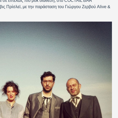
αι σε εντελώς πιο ροκ διάθεση, στο COCTAIL BAR
βις Πρίσλεϊ, με την παράσταση του Γιώργου Ζερβού Alive &