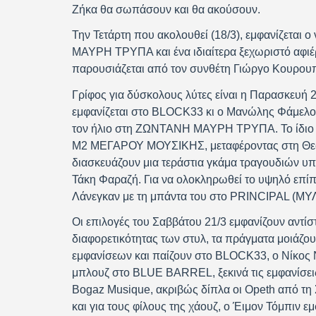
Ζήκα θα σωπάσουν και θα ακούσουν.
Την Τετάρτη που ακολουθεί (18/3), εμφανίζετα
ΜΑΥΡΗ ΤΡΥΠΑ και ένα ιδιαίτερα ξεχωριστό αφι
παρουσιάζεται από τον συνθέτη Γιώργο Κουρ
Γρίφος για δύσκολους λύτες είναι η Παρασκευή
εμφανίζεται στο BLOCK33 κι ο Μανώλης Φάμελος
τον ήλιο στη ΖΩΝΤΑΝΗ ΜΑΥΡΗ ΤΡΥΠΑ. Το ίδιο β
Μ2 ΜΕΓΑΡΟΥ ΜΟΥΣΙΚΗΣ, μεταφέροντας στη Θεσ
διασκευάζουν μια τεράστια γκάμα τραγουδιών υπ
Τάκη Φαραζή. Για να ολοκληρωθεί το υψηλό επίπε
Λάνεγκαν με τη μπάντα του στο PRINCIPAL (ΜΥ
Οι επιλογές του Σαββάτου 21/3 εμφανίζουν αντί
διαφορετικότητας των στυλ, τα πράγματα μοιάζου
εμφανίσεων και παίζουν στο BLOCK33, ο Νίκος 
μπλουζ στο BLUE BARREL, ξεκινά τις εμφανίσε
Βogaz Μusique, ακριβώς δίπλα οι Opeth από τη
και για τους φίλους της χάουζ, ο Έιμον Τόμπιν