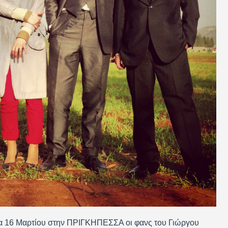
τέρα 16 Μαρτίου στην ΠΡΙΓΚΗΠΕΣΣΑ οι φανς του Γιώργου