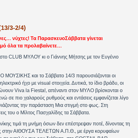
(13/3-2/4)
ενες… νύχτες! Τα ΠαρασκευοΣάββατα γίνεται
μό όλα τα προλαβαίνετε…
 στο CLUB ΜΥΛΟΥ κι ο Γιάννης Μήτσης με τον Ευγένιο
ΡΟ ΜΟΥΣΙΚΗΣ και το Σάββατο 14/3 παρουσιάζονται οι
λεκτρικό ήχο με visual στοιχεία. Δυτικά, το ίδιο βράδυ, οι
υν Viva la Fiesta!, απέναντι στον ΜΥΛΟ βρίσκονται ο
νώ σε πιο χαλαρούς ρυθμούς και εντάσεις εμφανίζεται λίγο
ιάζοντας την παράσταση Μια στιγμή στο φως. Στη
ς του ο Μίλτος Πασχαλίδης τα Σάββατα.
ίκης τιμά τη μνήμη όσων δεν επέστρεψαν ποτέ, δίνοντας τη
ς στην ΑΙΘΟΥΣΑ ΤΕΛΕΤΩΝ Α.Π.Θ., με έργα κορυφαίων