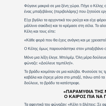
Φύγανε μακριά σε μια ξένη χώρα. Πήγε ο Κέλης σ
ένας μπαξεβάνος (περιβολάρης) που ζητούσε εργ
Είχε βγάλει τα αρχοντικά του ρούχα και είχε φόρε
μάλλινο σακίδιο) και το κρέμασε στη σέλα. Το αλο
Κέλη και τους είπε:
«Κάθε φορά που θα έχεις ανάγκη και με χρειαστεί
Ο Κέλης όμως παρουσιάστηκε στον μπαξεβάνο σ
Μόνο μια λέξη έλεγε. Μπιλμέμ. Όλη μέρα δούλευε
φώναζε: «Δούλευε τεμπέλη!».
Το βράδυ κοιμόταν σε μια καλύβα. Φυσούσε τις τρ
καβάλα και έτρεχε μέσα στο μπαξέ, πάνω από τα 
δούλευε, το βράδυ τα κατέστρεφε.
«ΠΑΡΑΜΎΘΙΑ ΤΗΣ 
Ο ΚΑΙΡΌΣ ΠΙΑ ΝΑ 
Τα αφεντικά του φώναζαν: «Κέλη τι βλέπεις; Σε 