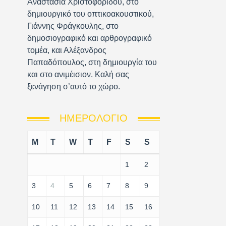
Αναστασία Χριστοφορίδου, στο
δημιουργικό του οπτικοακουστικού,
Γιάννης Φράγκουλης, στο
δημοσιογραφικό και αρθρογραφικό
τομέα, και Αλέξανδρος
Παπαδόπουλος, στη δημιουργία του
και στο ανιμέισιον. Καλή σας
ξενάγηση σ’αυτό το χώρο.
ΗΜΕΡΟΛΌΓΙΟ
M
T
W
T
F
S
S
1
2
3
4
5
6
7
8
9
10
11
12
13
14
15
16