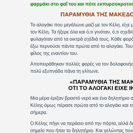
φαρμάκι στο φαΐ του και πότε εκπυρσοκροτού
ΠΑΡΑΜΥΘΙΑ ΤΗΣ ΜΑΚΕΔΟΝ
Το αλογάκι που μεγάλωνε μαζί με τον Κέλη, είχε
τον Κέλη. Τα ήξερε όλα και ό,τι γινόταν, ό,τι σχεδ
φυλαγόταν από τα οικτρά σχέδιά τους. Κάθε φορά
έξω περνούσε πάντα πρώτα από το αλογάκι. Του έ
φίλος της εναντίον του.
Αποπειράθηκαν πολλές φορές να τον δολοφονήσου
πολύ εξυπνάδα πάνα τη γλίτωνε.
«ΠΑΡΑΜΎΘΙΑ ΤΗΣ ΜΑ
ΌΤΙ ΤΟ ΑΛΟΓΆΚΙ ΕΊΧΕ 
Μια μέρα έριξαν βραστό νερό και ένα δηλητήριο 
Κέλης όμως πέρασε πρώτα από το αλογάκι και τον
σήμερα.
Ο Κέλης πήγε να περάσει από την πόρτα, αλλά δε
σημείο που ήταν το δηλητήριο. Και γελώντας τους