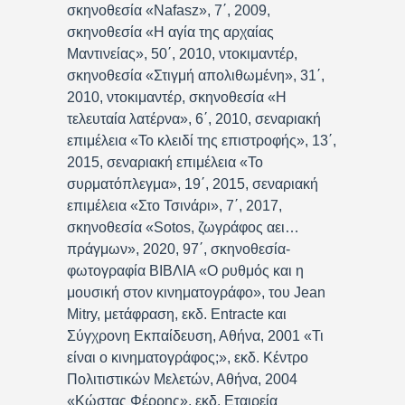
σκηνοθεσία «Nafasz», 7΄, 2009,
σκηνοθεσία «Η αγία της αρχαίας
Μαντινείας», 50΄, 2010, ντοκιμαντέρ,
σκηνοθεσία «Στιγμή απολιθωμένη», 31΄,
2010, ντοκιμαντέρ, σκηνοθεσία «Η
τελευταία λατέρνα», 6΄, 2010, σεναριακή
επιμέλεια «Το κλειδί της επιστροφής», 13΄,
2015, σεναριακή επιμέλεια «Το
συρματόπλεγμα», 19΄, 2015, σεναριακή
επιμέλεια «Στο Τσινάρι», 7΄, 2017,
σκηνοθεσία «Sotos, ζωγράφος αει…
πράγμων», 2020, 97΄, σκηνοθεσία-
φωτογραφία ΒΙΒΛΙΑ «Ο ρυθμός και η
μουσική στον κινηματογράφο», του Jean
Mitry, μετάφραση, εκδ. Entracte και
Σύγχρονη Εκπαίδευση, Αθήνα, 2001 «Τι
είναι ο κινηματογράφος;», εκδ. Κέντρο
Πολιτιστικών Μελετών, Αθήνα, 2004
«Κώστας Φέρρης», εκδ. Εταιρεία