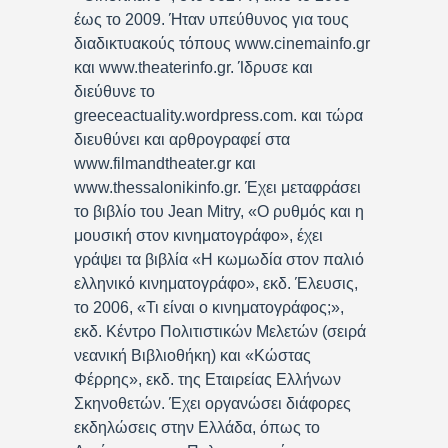
έως το 2009. Ήταν υπεύθυνος για τους
διαδικτυακούς τόπους www.cinemainfo.gr
και www.theaterinfo.gr. Ίδρυσε και
διεύθυνε το
greeceactuality.wordpress.com. και τώρα
διευθύνει και αρθρογραφεί στα
www.filmandtheater.gr και
www.thessalonikinfo.gr. Έχει μεταφράσει
το βιβλίο του Jean Mitry, «Ο ρυθμός και η
μουσική στον κινηματογράφο», έχει
γράψει τα βιβλία «Η κωμωδία στον παλιό
ελληνικό κινηματογράφο», εκδ. Έλευσις,
το 2006, «Τι είναι ο κινηματογράφος;»,
εκδ. Κέντρο Πολιτιστικών Μελετών (σειρά
νεανική Βιβλιοθήκη) και «Κώστας
Φέρρης», εκδ. της Εταιρείας Ελλήνων
Σκηνοθετών. Έχει οργανώσει διάφορες
εκδηλώσεις στην Ελλάδα, όπως το