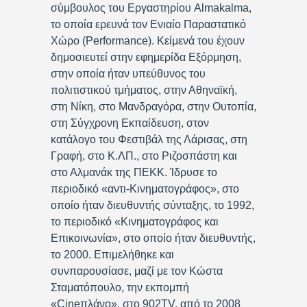
σύμβουλος του Εργαστηρίου Almakalma,
το οποία ερευνά τον Ενιαίο Παραστατικό
Χώρο (Performance). Κείμενά του έχουν
δημοσιευτεί στην εφημερίδα Εξόρμηση,
στην οποία ήταν υπεύθυνος του
πολιτιστικού τμήματος, στην Αθηναϊκή,
στη Νίκη, στο Μανδραγόρα, στην Ουτοπία,
στη Σύγχρονη Εκπαίδευση, στον
κατάλογο του Φεστιβάλ της Λάρισας, στη
Γραφή, στο Κ.ΛΠ., στο Ριζοσπάστη και
στο Αλμανάκ της ΠΕΚΚ. Ίδρυσε το
περιοδικό «αντι-Κινηματογράφος», στο
οποίο ήταν διευθυντής σύνταξης, το 1992,
το περιοδικό «Κινηματογράφος και
Επικοινωνία», στο οποίο ήταν διευθυντής,
το 2000. Επιμελήθηκε και
συνπαρουσίασε, μαζί με τον Κώστα
Σταματόπουλο, την εκπομπή
«Cineπλάνο», στο 902TV, από το 2008