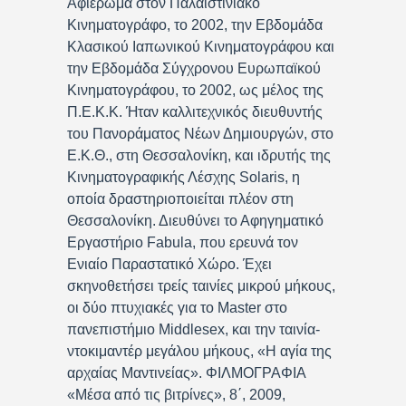
Αφιέρωμα στον Παλαιστινιακό
Κινηματογράφο, το 2002, την Εβδομάδα
Κλασικού Ιαπωνικού Κινηματογράφου και
την Εβδομάδα Σύγχρονου Ευρωπαϊκού
Κινηματογράφου, το 2002, ως μέλος της
Π.Ε.Κ.Κ. Ήταν καλλιτεχνικός διευθυντής
του Πανοράματος Νέων Δημιουργών, στο
Ε.Κ.Θ., στη Θεσσαλονίκη, και ιδρυτής της
Κινηματογραφικής Λέσχης Solaris, η
οποία δραστηριοποιείται πλέον στη
Θεσσαλονίκη. Διευθύνει το Αφηγηματικό
Εργαστήριο Fabula, που ερευνά τον
Ενιαίο Παραστατικό Χώρο. Έχει
σκηνοθετήσει τρείς ταινίες μικρού μήκους,
οι δύο πτυχιακές για το Master στο
πανεπιστήμιο Middlesex, και την ταινία-
ντοκιμαντέρ μεγάλου μήκους, «Η αγία της
αρχαίας Μαντινείας». ΦΙΛΜΟΓΡΑΦΙΑ
«Μέσα από τις βιτρίνες», 8΄, 2009,