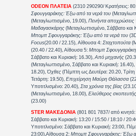
ODEON ΠΛΑΤΕΙΑ
(2310 290290/ Κρατήσεις: 801 
Σφουγγαράκης: Έξω από τα νερά του
(Μεταγλωττ
(Μεταγλωττισμένο, 19.00),
Πενήντα αποχρώσεις 
Μαδαγασκάρης
(Μεταγλωττισμένο, Σάββατο και Κ
Μπομπ Σφουγγαράκης: Έξω από τα νερά του
(3D
F
ocus
(20.00 / 22.15), Αίθουσα 4:
Σταχτοπούτα
(Μ
(20.40 / 22.40), Αίθουσα 5:
Μπομπ Σφουγγαράκης
Σάββατο και Κυριακή: 16.30),
Από μηχανής
(20.3
(Μεταγλωττισμένο, Σάββατο και Κυριακή: 16.40),
18.20),
Όχθες
(Πέμπτη ως Δευτέρα: 20.20, Τρίτη 
Τετάρτη: 19.50),
Επιχείρηση Μαύρη Θάλασσα
(22
Υποτιτλισμένο: 20.40),
Στα χρόνια της βίας
(23.10
(Μεταγλωττισμένο, 18.00),
Ελεύθερος σκοπευτή
(23.00)
STER ΜΑΚΕΔΟΝΙΑ
(801 801 7837/ από κινητό:
Σάββατο και Κυριακή: 13:20 / 15:50 / 18:10 / 20:
Υποτιτλισμένο: Σάββατο και Κυριακή: 23:00, Πέμ
23:00),Αίθουσα 2:
Μπομπ Σφουγγαράκης: Έξω απ