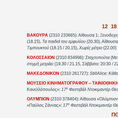
12 ­ 1
ΒΑΚΟΥΡΑ
(2310 233665): Αίθουσα 1:
Ξενοδοχε
(18.15),
Τα παιδιά του εμφυλίου
(20.30), Αίθουσα
Τιμπουκτού
(18.15 / 20.15),
Χωρίς μέτρο
(22.00)
ΚΟΛΟΣΣΑΙΟΝ
(2310 834996):
Σταχτοπούτα
(Μετ
στιγμή μετράει
(19.30 / 21.15, Σάββατο: 20:30 / 2
ΜΑΚΕΔΟΝΙΚΟΝ
(2310 261727):
Still
Alice
: Κάθε
ΜΟΥΣΕΙΟ ΚΙΝΗΜΑΤΟΓΡΑΦΟΥ – ΤΑΙΝΙΟΘΗΚ
ο
Κανελλόπουλος»:
17
Φεστιβάλ Ντοκιμαντέρ Θε
ΟΛΥΜΠΙΟΝ
(2310 378404): Αίθουσα «Ολύμπιον
ο
«Παύλος Ζάννας»:
17
Φεστιβάλ Ντοκιμαντέρ Θ
Π