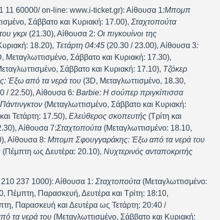
11 60000/ on-line: www.i-ticket.gr): Αίθουσα 1
:
Μπομπ
ισμένο, Σάββατο και Κυριακή: 17.00),
Σταχτοπούτα
του γκρι
(21.30), Αίθουσα 2:
Οι πιγκουίνοι της
υριακή: 18.20),
Τετάρτη 04:45
(20.30 / 23.00), Αίθουσα 3
:
, Μεταγλωττισμένο, Σάββατο και Κυριακή: 17.30),
εταγλωττισμένο, Σάββατο και Κυριακή: 17.10),
Τζόκερ
: Έξω από τα νερά του
(3D, Μεταγλωττισμένο, 18.30,
0 / 22.50), Αίθουσα 6
:
B
arbie
: Η σούπερ πριγκίπισσα
Πάντινγκτον
(Μεταγλωττισμένο, Σάββατο και Κυριακή:
και Τετάρτη: 17.50),
Ελεύθερος σκοπευτής
(Τρίτη και
.30), Αίθουσα 7:
Σταχτοπούτα
(Μεταγλωττισμένο: 18.10,
), Αίθουσα 8:
Μπομπ Σφουγγαράκης: Έξω από τα νερά του
ς
(Πέμπτη ως Δευτέρα: 20.10),
Νυχτερινός ανταποκριτής
 210 237 1000): Αίθουσα 1:
Σταχτοπούτα
(Μεταγλωττισμένο:
40, Πέμπτη, Παρασκευή, Δευτέρα και Τρίτη: 18:10,
πτη, Παρασκευή και Δευτέρα ως Τετάρτη: 20:40 /
ό τα νερά του
(Μεταγλωττισμένο, Σάββατο και Κυριακή: