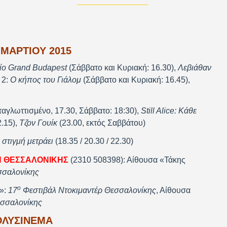
8 ΜΑΡΤΙΟΥ 2015
ίο Grand Budapest
(Σάββατο και Κυριακή: 16.30),
Λεβιάθαν
 2:
Ο κήπος του Γιάλομ
(Σάββατο και Κυριακή: 16.45),
αγλωττισμένο, 17.30, Σάββατο: 18:30),
Still Alice: Κάθε
2.15),
Τζον Γουίκ
(23.00, εκτός Σαββάτου)
 στιγμή μετράει
(18.35 / 20.30 / 22.30)
Η ΘΕΣΣΑΛΟΝΙΚΗΣ
(2310 508398): Αίθουσα «Τάκης
σσαλονίκης
ο
»:
17
Φεστιβάλ Ντοκιμαντέρ Θεσσαλονίκης
, Αίθουσα
εσσαλονίκης
ΟΛΥΣΙΝΕΜΑ