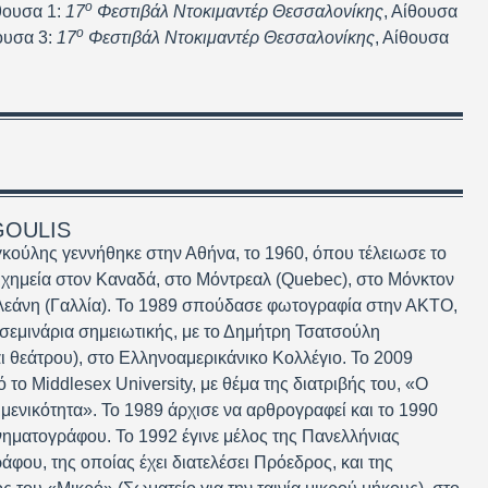
ο
θουσα 1:
17
Φεστιβάλ Ντοκιμαντέρ Θεσσαλονίκης
, Αίθουσα
ο
θουσα 3:
17
Φεστιβάλ Ντοκιμαντέρ Θεσσαλονίκης
, Αίθουσα
GOULIS
ούλης γεννήθηκε στην Αθήνα, το 1960, όπου τέλειωσε το
 χημεία στον Καναδά, στο Μόντρεαλ (Quebec), στο Μόνκτον
λεάνη (Γαλλία). Το 1989 σπούδασε φωτογραφία στην ΑΚΤΟ,
εμινάρια σημειωτικής, με το Δημήτρη Τσατσούλη
ι θεάτρου), στο Ελληνοαμερικάνικο Κολλέγιο. Το 2009
ό το Middlesex University, με θέμα της διατριβής του, «Ο
ιμενικότητα». Το 1989 άρχισε να αρθρογραφεί και το 1990
κινηματογράφου. Το 1992 έγινε μέλος της Πανελλήνιας
ου, της οποίας έχει διατελέσει Πρόεδρος, και της