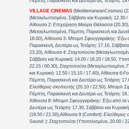
Πέμπτη, Παρασκευή και Δευτέρα ως Τετάρτη: 19:4
VILLAGE CINEMAS
(MediterraneanCosmos) (2
(Μεταγλωττισμένο, Σάββατο και Κυριακή: 12.30 / 1
Αίθουσα 2:
Επιχείρηση Μαύρη Θάλασσα
(20.30)
(Μεταγλωττισμένο, Πέμπτη, Παρασκευή και Δευτέρ
18.00), Αίθουσα 3:
Μπομπ Σφουγγαράκης: Έξω απ
Παρασκευή, Δευτέρα ως Τετάρτη: 17.10, Σάββατο κ
23.20), Αίθουσα 4:
Σταχτοπούτα
(Μεταγλωττισμέν
Σάββατο και Κυριακή: 14.00 / 16.20 / 18.50, Υποτ
22.15 / 00.30),
Σταχτοπούτα
(Μεταγλωττισμένο, Π
και Κυριακή: 12.50 / 15.10 / 17.40), Αίθουσα 6:
F
o
Πέμπτη, Παρασκευή και Δευτέρα ως Τετάρτη: 17.0
Ελεύθερος σκοπευτής
(20.10 / 22.50),
Μπομπ Σφο
Πέμπτη, Παρασκευή και Δευτέρα ως Τετάρτη: 18.10
Αίθουσα 8:
Μπομπ Σφουγγαράκης: Έξω από τα 
Δευτέρα ως Τετάρτη: 17.30, Σάββατο και Κυριακή: 
(19.50 / 22.30),Αίθουσα 9 (Comfort):
Ελεύθερος 
Sound: ):
Σταχτοπούτα
(Υποτιτλισμένο, 20.00 / 2