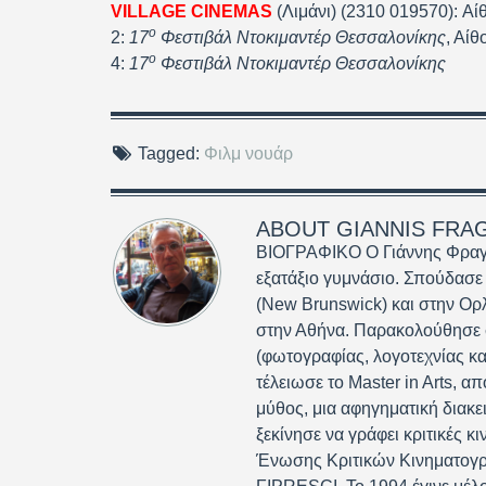
VILLAGE CINEMAS
(Λιμάνι) (2310 019570): Αί
ο
2:
17
Φεστιβάλ Ντοκιμαντέρ Θεσσαλονίκης
, Αί
ο
4:
17
Φεστιβάλ Ντοκιμαντέρ Θεσσαλονίκης
Tagged:
Φιλμ νουάρ
ABOUT
GIANNIS FRA
ΒΙΟΓΡΑΦΙΚΟ Ο Γιάννης Φραγκ
εξατάξιο γυμνάσιο. Σπούδασε
(New Brunswick) και στην Ορ
στην Αθήνα. Παρακολούθησε σ
(φωτογραφίας, λογοτεχνίας κα
τέλειωσε το Master in Arts, απ
μύθος, μια αφηγηματική διακε
ξεκίνησε να γράφει κριτικές 
Ένωσης Κριτικών Κινηματογράφ