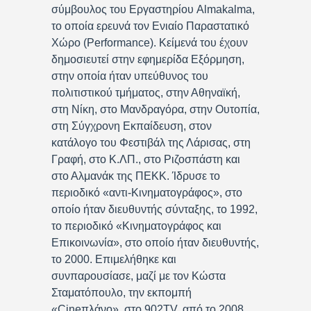
σύμβουλος του Εργαστηρίου Almakalma,
το οποία ερευνά τον Ενιαίο Παραστατικό
Χώρο (Performance). Κείμενά του έχουν
δημοσιευτεί στην εφημερίδα Εξόρμηση,
στην οποία ήταν υπεύθυνος του
πολιτιστικού τμήματος, στην Αθηναϊκή,
στη Νίκη, στο Μανδραγόρα, στην Ουτοπία,
στη Σύγχρονη Εκπαίδευση, στον
κατάλογο του Φεστιβάλ της Λάρισας, στη
Γραφή, στο Κ.ΛΠ., στο Ριζοσπάστη και
στο Αλμανάκ της ΠΕΚΚ. Ίδρυσε το
περιοδικό «αντι-Κινηματογράφος», στο
οποίο ήταν διευθυντής σύνταξης, το 1992,
το περιοδικό «Κινηματογράφος και
Επικοινωνία», στο οποίο ήταν διευθυντής,
το 2000. Επιμελήθηκε και
συνπαρουσίασε, μαζί με τον Κώστα
Σταματόπουλο, την εκπομπή
«Cineπλάνο», στο 902TV, από το 2008