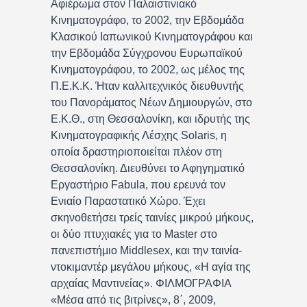
Αφιέρωμα στον Παλαιστινιακό
Κινηματογράφο, το 2002, την Εβδομάδα
Κλασικού Ιαπωνικού Κινηματογράφου και
την Εβδομάδα Σύγχρονου Ευρωπαϊκού
Κινηματογράφου, το 2002, ως μέλος της
Π.Ε.Κ.Κ. Ήταν καλλιτεχνικός διευθυντής
του Πανοράματος Νέων Δημιουργών, στο
Ε.Κ.Θ., στη Θεσσαλονίκη, και ιδρυτής της
Κινηματογραφικής Λέσχης Solaris, η
οποία δραστηριοποιείται πλέον στη
Θεσσαλονίκη. Διευθύνει το Αφηγηματικό
Εργαστήριο Fabula, που ερευνά τον
Ενιαίο Παραστατικό Χώρο. Έχει
σκηνοθετήσει τρείς ταινίες μικρού μήκους,
οι δύο πτυχιακές για το Master στο
πανεπιστήμιο Middlesex, και την ταινία-
ντοκιμαντέρ μεγάλου μήκους, «Η αγία της
αρχαίας Μαντινείας». ΦΙΛΜΟΓΡΑΦΙΑ
«Μέσα από τις βιτρίνες», 8΄, 2009,