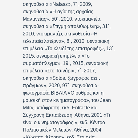
σκηνοθεσία «Nafasz», 7΄, 2009,
σκηνοθεσία «Η αγία της αρχαίας
Μαντινείας», 50΄, 2010, ντοκιμαντέρ,
σκηνοθεσία «Στιγμή απολιθωμένη», 31΄,
2010, ντοκιμαντέρ, σκηνοθεσία «Η
τελευταία λατέρνα», 6΄, 2010, σεναριακή
επιμέλεια «Το κλειδί της επιστροφής», 13΄,
2015, σεναριακή επιμέλεια «Το
συρματόπλεγμα», 19΄, 2015, σεναριακή
επιμέλεια «Στο Τσινάρι», 7΄, 2017,
σκηνοθεσία «Sotos, ζωγράφος αει…
πράγμων», 2020, 97΄, σκηνοθεσία-
φωτογραφία ΒΙΒΛΙΑ «Ο ρυθμός και η
μουσική στον κινηματογράφο», του Jean
Mitry, μετάφραση, εκδ. Entracte και
Σύγχρονη Εκπαίδευση, Αθήνα, 2001 «Τι
είναι ο κινηματογράφος;», εκδ. Κέντρο
Πολιτιστικών Μελετών, Αθήνα, 2004
«Κώστας Φέρρης», εκδ. Εταιρεία