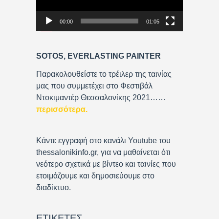
o
P
00:00
01:05
l
a
y
SOTOS, EVERLASTING PAINTER
e
r
Παρακολουθείστε το τρέιλερ της ταινίας
μας που συμμετέχει στο Φεστιβάλ
Ντοκιμαντέρ Θεσσαλονίκης 2021……
περισσότερα
.
Κάντε εγγραφή στο κανάλι Youtube του
thessalonikinfo.gr, για να μαθαίνεται ότι
νεότερο σχετικά με βίντεο και ταινίες που
ετοιμάζουμε και δημοσιεύουμε στο
διαδίκτυο.
ΕΤΙΚΈΤΕΣ