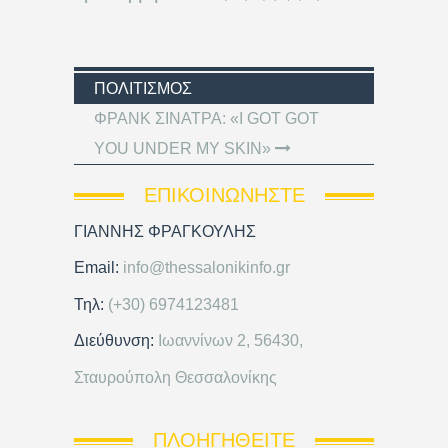
ΠΟΛΙΤΙΣΜΌΣ
ΦΡΑΝΚ ΣΙΝΑΤΡΑ: «I GOT GOT
YOU UNDER MY SKIN»
ΕΠΙΚΟΙΝΩΝΉΣΤΕ
ΓΙΑΝΝΗΣ ΦΡΑΓΚΟΥΛΗΣ
Email:
info@thessalonikinfo.gr
Τηλ:
(+30) 6974123481
Διεύθυνση:
Ιωαννίνων 2, 56430,
Σταυρούπολη Θεσσαλονίκης
ΠΛΟΗΓΗΘΕΊΤΕ