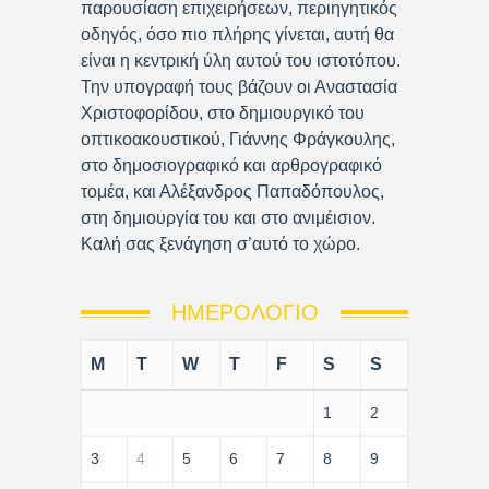
παρουσίαση επιχειρήσεων, περιηγητικός
οδηγός, όσο πιο πλήρης γίνεται, αυτή θα
είναι η κεντρική ύλη αυτού του ιστοτόπου.
Την υπογραφή τους βάζουν οι Αναστασία
Χριστοφορίδου, στο δημιουργικό του
οπτικοακουστικού, Γιάννης Φράγκουλης,
στο δημοσιογραφικό και αρθρογραφικό
τομέα, και Αλέξανδρος Παπαδόπουλος,
στη δημιουργία του και στο ανιμέισιον.
Καλή σας ξενάγηση σ’αυτό το χώρο.
ΗΜΕΡΟΛΌΓΙΟ
M
T
W
T
F
S
S
1
2
3
4
5
6
7
8
9