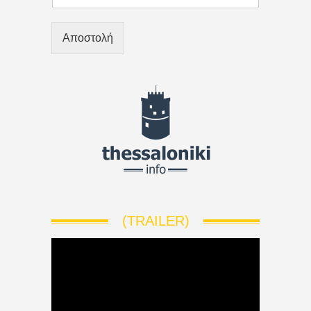
Αποστολή
(TRAILER)
V
i
d
e