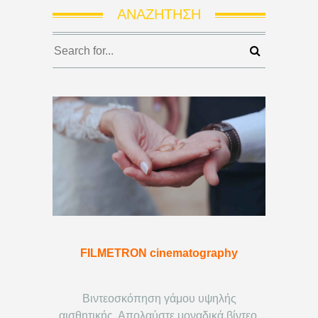
ΑΝΑΖΉΤΗΣΗ
FILMETRON cinematography
Βιντεοσκόπηση γάμου υψηλής
αισθητικής. Απολαύστε μοναδικά βίντεο.