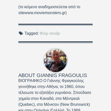
(το κείμενο αναδημοσιεύεται από το
sitewww.moviemonsters.gr)
Tagged:
Φιλμ νουάρ
ABOUT
GIANNIS FRAGOULIS
ΒΙΟΓΡΑΦΙΚΟ Ο Γιάννης Φραγκούλης
γεννήθηκε στην Αθήνα, το 1960, όπου
τέλειωσε το εξατάξιο γυμνάσιο. Σπούδασε
χημεία στον Καναδά, στο Μόντρεαλ
(Quebec), στο Μόνκτον (New Brunswick)
και στην Ορλεάνη (Γαλλία). Το 1989