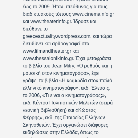
έως το 2009. Ήταν υπεύθυνος για τους
διαδικτυακούς τόπους www.cinemainfo.gr
και www.theaterinfo.gr. Ίδρυσε και
διεύθυνε το
greeceactuality.wordpress.com. και τώρα
διευθύνει και αρθρογραφεί στα
www.filmandtheater.gr και
www.thessalonikinfo.gr. Έχει μεταφράσει
το βιβλίο του Jean Mitry, «Ο ρυθμός και η
μουσική στον κινηματογράφο», έχει
γράψει τα βιβλία «Η κωμωδία στον παλιό
ελληνικό κινηματογράφο», εκδ. Έλευσις,
το 2006, «Τι είναι ο κινηματογράφος;»,
εκδ. Κέντρο Πολιτιστικών Μελετών (σειρά
νεανική Βιβλιοθήκη) και «Κώστας
Φέρρης», εκδ. της Εταιρείας Ελλήνων
Σκηνοθετών. Έχει οργανώσει διάφορες
εκδηλώσεις στην Ελλάδα, όπως το