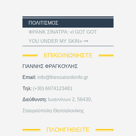
ΠΟΛΙΤΙΣΜΌΣ
ΦΡΑΝΚ ΣΙΝΑΤΡΑ: «I GOT GOT
YOU UNDER MY SKIN»
ΕΠΙΚΟΙΝΩΝΉΣΤΕ
ΓΙΑΝΝΗΣ ΦΡΑΓΚΟΥΛΗΣ
Email:
info@thessalonikinfo.gr
Τηλ:
(+30) 6974123481
Διεύθυνση:
Ιωαννίνων 2, 56430,
Σταυρούπολη Θεσσαλονίκης
ΠΛΟΗΓΗΘΕΊΤΕ