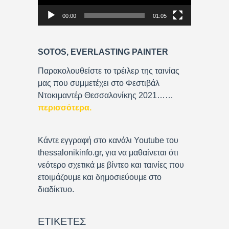
P
00:00
01:05
l
a
y
SOTOS, EVERLASTING PAINTER
e
r
Παρακολουθείστε το τρέιλερ της ταινίας
μας που συμμετέχει στο Φεστιβάλ
Ντοκιμαντέρ Θεσσαλονίκης 2021……
περισσότερα
.
Κάντε εγγραφή στο κανάλι Youtube του
thessalonikinfo.gr, για να μαθαίνεται ότι
νεότερο σχετικά με βίντεο και ταινίες που
ετοιμάζουμε και δημοσιεύουμε στο
διαδίκτυο.
ΕΤΙΚΈΤΕΣ