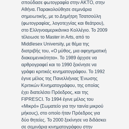
σπούδασε φωτογραφία στην ΑΚΤΟ, στην
Αθήνα. Παρακολούθησε σεμινάρια
σημειωτικής, με το Δημήτρη Τσατσούλη
(φωτογραφίας, λογοτεχνίας και θεάτρου),
στο Ελληνοαμερικάνικο Κολλέγιο. Το 2009
τέλειωσε το Master in Arts, από το
Middlesex University, με θέμα της
διατριβής του, «Ο μύθος, μια αφηγηματική
διακειμενικότητα». Το 1989 άρχισε να
αρθρογραφεί και το 1990 ξεκίνησε να
γράφει κριτικές κινηματογράφου. Το 1992
έγινε μέλος της Πανελλήνιας Ένωσης
Κριτικών Κινηματογράφου, της οποίας
έχει διατελέσει Πρόεδρος, και της
FIPRESCI. Το 1994 έγινε μέλος του
«Μικρό» (Σωματείο για την ταινία μικρού
μήκους), στο οποίο ήταν Πρόεδρος για
δύο θητείες. Το 2000 ξεκίνησε να διδάσκει
σε σεμινάρια κινηματογράφου στην