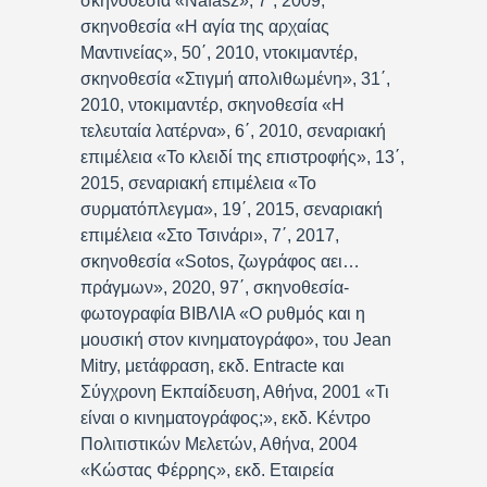
σκηνοθεσία «Nafasz», 7΄, 2009,
σκηνοθεσία «Η αγία της αρχαίας
Μαντινείας», 50΄, 2010, ντοκιμαντέρ,
σκηνοθεσία «Στιγμή απολιθωμένη», 31΄,
2010, ντοκιμαντέρ, σκηνοθεσία «Η
τελευταία λατέρνα», 6΄, 2010, σεναριακή
επιμέλεια «Το κλειδί της επιστροφής», 13΄,
2015, σεναριακή επιμέλεια «Το
συρματόπλεγμα», 19΄, 2015, σεναριακή
επιμέλεια «Στο Τσινάρι», 7΄, 2017,
σκηνοθεσία «Sotos, ζωγράφος αει…
πράγμων», 2020, 97΄, σκηνοθεσία-
φωτογραφία ΒΙΒΛΙΑ «Ο ρυθμός και η
μουσική στον κινηματογράφο», του Jean
Mitry, μετάφραση, εκδ. Entracte και
Σύγχρονη Εκπαίδευση, Αθήνα, 2001 «Τι
είναι ο κινηματογράφος;», εκδ. Κέντρο
Πολιτιστικών Μελετών, Αθήνα, 2004
«Κώστας Φέρρης», εκδ. Εταιρεία