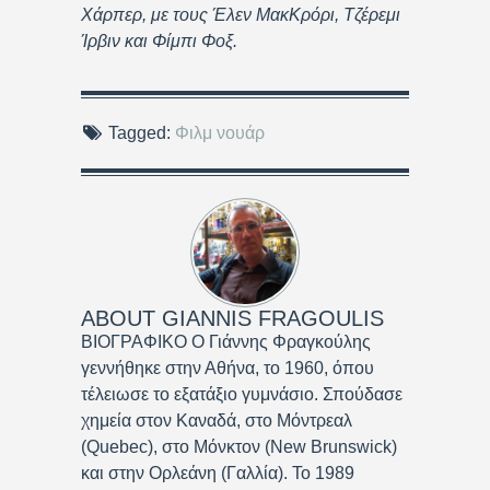
Χάρπερ
,
με τους Έλεν ΜακΚρόρι, Τζέρεμι
Ίρβιν και Φίμπι Φοξ.
Tagged:
Φιλμ νουάρ
ABOUT
GIANNIS FRAGOULIS
ΒΙΟΓΡΑΦΙΚΟ Ο Γιάννης Φραγκούλης
γεννήθηκε στην Αθήνα, το 1960, όπου
τέλειωσε το εξατάξιο γυμνάσιο. Σπούδασε
χημεία στον Καναδά, στο Μόντρεαλ
(Quebec), στο Μόνκτον (New Brunswick)
και στην Ορλεάνη (Γαλλία). Το 1989