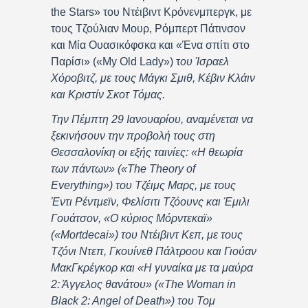
the Stars» του Ντέιβιντ Κρόνενμπεργκ, με
τους Τζούλιαν Μουρ, Ρόμπερτ Πάτινσον
και Μία Ουασικόφσκα και «Ένα σπίτι στο
Παρίσι» («My Old Lady») τ
ου Ίσραελ
Χόροβιτζ,
με τους Μάγκι Σμιθ, Κέβιν Κλάιν
και Κριστίν Σκοτ Τόμας.
Την Πέμπτη 29 Ιανουαρίου
,
αναμένεται να
ξεκινήσουν την προβολή τους στη
Θεσσαλονίκη οι εξής ταινίες: «Η θεωρία
των πάντων» (
«
The Theory of
Everything
»
) του Τζέιμς Μαρς
,
με τους
Έντι Ρέντμε
ϊν, Φελίσιτι Τζόουνς και Έμιλι
Γο
υάτσον, «Ο κύριος Μόρντεκαϊ»
(
«
Mortdecai
»
) του Ντέιβιντ Κεπ
,
με τους
Τζόνι Ντεπ, Γκουίνεθ Πάλτροου και Γιούαν
ΜακΓκρέγκορ και «Η γυναίκα με τα μαύρα
2: Άγγελος θανάτου» (
«
The Woman in
Black 2: Angel of Death
»
) του Τομ