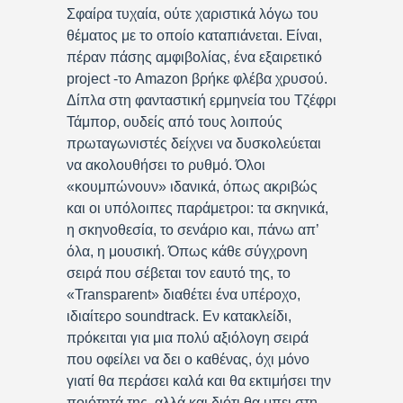
Σφαίρα τυχαία, ούτε χαριστικά λόγω του
θέματος με το οποίο καταπιάνεται. Είναι,
πέραν πάσης αμφιβολίας, ένα εξαιρετικό
project -το Amazon βρήκε φλέβα χρυσού.
Δίπλα στη φανταστική ερμηνεία του Τζέφρι
Τάμπορ, ουδείς από τους λοιπούς
πρωταγωνιστές δείχνει να δυσκολεύεται
να ακολουθήσει το ρυθμό. Όλοι
«κουμπώνουν» ιδανικά, όπως ακριβώς
και οι υπόλοιπες παράμετροι: τα σκηνικά,
η σκηνοθεσία, το σενάριο και, πάνω απ’
όλα, η μουσική. Όπως κάθε σύγχρονη
σειρά που σέβεται τον εαυτό της, το
«Transparent» διαθέτει ένα υπέροχο,
ιδιαίτερο soundtrack. Εν κατακλείδι,
πρόκειται για μια πολύ αξιόλογη σειρά
που οφείλει να δει ο καθένας, όχι μόνο
γιατί θα περάσει καλά και θα εκτιμήσει την
ποιότητά της, αλλά και διότι θα μπει στη