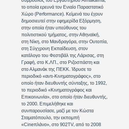
σύμβουλος του Εργαστηρίου Almakalma,
το οποία ερευνά τον Ενιαίο Παραστατικό
Χώρο (Performance). Κείμενά του έχουν
δημοσιευτεί στην εφημερίδα Εξόρμηση,
στην οποία ήταν υπεύθυνος του
πολιτιστικού τμήματος, στην Αθηναϊκή,
στη Νίκη, στο Μανδραγόρα, στην Ουτοπία,
στη Σύγχρονη Εκπαίδευση, στον
κατάλογο του Φεστιβάλ της Λάρισας, στη
Γραφή, στο Κ.ΛΠ., στο Ριζοσπάστη και
στο Αλμανάκ της ΠΕΚΚ. Ίδρυσε το
περιοδικό «αντι-Κινηματογράφος», στο
οποίο ήταν διευθυντής σύνταξης, το 1992,
το περιοδικό «Κινηματογράφος και
Επικοινωνία», στο οποίο ήταν διευθυντής,
το 2000. Επιμελήθηκε και
συνπαρουσίασε, μαζί με τον Κώστα
Σταματόπουλο, την εκπομπή
«Cineπλάνο», στο 902TV, από το 2008