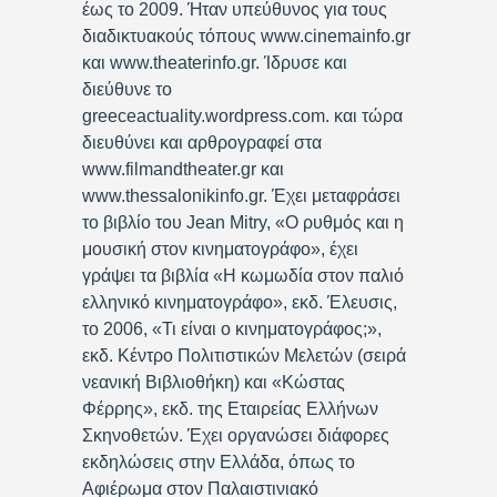
έως το 2009. Ήταν υπεύθυνος για τους
διαδικτυακούς τόπους www.cinemainfo.gr
και www.theaterinfo.gr. Ίδρυσε και
διεύθυνε το
greeceactuality.wordpress.com. και τώρα
διευθύνει και αρθρογραφεί στα
www.filmandtheater.gr και
www.thessalonikinfo.gr. Έχει μεταφράσει
το βιβλίο του Jean Mitry, «Ο ρυθμός και η
μουσική στον κινηματογράφο», έχει
γράψει τα βιβλία «Η κωμωδία στον παλιό
ελληνικό κινηματογράφο», εκδ. Έλευσις,
το 2006, «Τι είναι ο κινηματογράφος;»,
εκδ. Κέντρο Πολιτιστικών Μελετών (σειρά
νεανική Βιβλιοθήκη) και «Κώστας
Φέρρης», εκδ. της Εταιρείας Ελλήνων
Σκηνοθετών. Έχει οργανώσει διάφορες
εκδηλώσεις στην Ελλάδα, όπως το
Αφιέρωμα στον Παλαιστινιακό