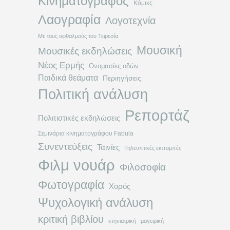
Κινηματογράφος
Κόμικς
Λαογραφία
Λογοτεχνία
Με τους οφθαλμούς του Τειρεσία
Μουσική
Μουσικές εκδηλώσεις
Νέος Ερμής
Ονομασίες οδών
Παιδικά θεάματα
Περιηγήσεις
Πολιτική ανάλυση
Ρεπορτάζ
Πολιτιστικές εκδηλώσεις
Σεμινάρια κινηματογράφου Fabula
Συνεντεύξεις
Ταινίες
Τηλεοπτικές εκπομπές
Φιλμ νουάρ
Φιλοσοφία
Φωτογραφία
Χορός
Ψυχολογική ανάλυση
κριτική βιβλίου
κτηνιατρική
μαγειρική