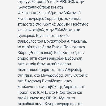
στρογγυλό τραπέζι της FIPRESCI, στην
Κωνσταντινούπολη και στη
Φιλιππούπολη με θέμα τον βαλκανικό
κινηματογράφο. Συμμετείχε σε κριτικές
επιτροπές στα Κρατικά Βραβεία Ποιότητας
και σε Φεστιβάλ, στην Ελλάδα και στο
εξωτερικό. Είναι επιστημονικός
σύμβουλος του Εργαστηρίου Almakalma,
το οποία ερευνά τον Ενιαίο Παραστατικό
Χώρο (Performance). Κείμενά του έχουν
δημοσιευτεί στην εφημερίδα Εξόρμηση,
στην οποία ήταν υπεύθυνος του
πολιτιστικού τμήματος, στην Αθηναϊκή,
στη Νίκη, στο Μανδραγόρα, στην Ουτοπία,
στη Σύγχρονη Εκπαίδευση, στον
κατάλογο του Φεστιβάλ της Λάρισας, στη
Γραφή, στο Κ.ΛΠ., στο Ριζοσπάστη και
στο Αλμανάκ της ΠΕΚΚ. Ίδρυσε το
περιοδικό «αντι-Κινηματογράφος», στο