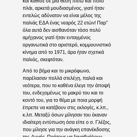
και κάθισε σε μια θέση πίσω και πολύ
πλάι, αρκετά μουδιασμένος, γιατί ήταν
εντελώς αδύνατον να είναι μέλος της
παλιάς ΕΔΑ ένας νεαρός 22 ετών! Παρ”
όλα αυτά δεν αισθανόταν τόσο πολύ
αμήχανος γιατί ήταν ενταγμένος
οργανωτικά στο αριστερό, κομμουνιστικό
κίνημα από το 1971, άρα ήταν σχετικά
παλιός, σκεφτόταν.
Από το βήμα και το μικρόφωνο,
παρέλασαν πολλά στελέχη, παλιά και
νεότερα, που το καθένα έλεγε την άποψή
του, ενδεχομένως το μακρύ του και το
κοντό του, για το θέμα με ποια μορφή
έπρεπε να κατέβουν στις εκλογές, κ.λπ.,
κ.λπ. Μεταξύ όσων μίλησαν του έκαναν
ιδιαίτερη εντύπωση όσα είπε ο σ. Γλέζος,
που μίλησε για την ανάγκη επανέκδοσης
της
Αυγής
. Πρότεινε να ξαναβγάλουν