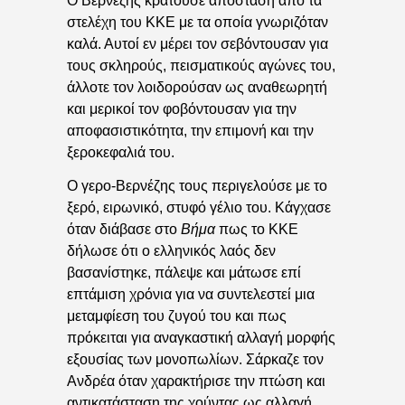
Ο Βερνέζης κρατούσε απόσταση από τα
στελέχη του ΚΚΕ με τα οποία γνωριζόταν
καλά. Αυτοί εν μέρει τον σεβόντουσαν για
τους σκληρούς, πεισματικούς αγώνες του,
άλλοτε τον λοιδορούσαν ως αναθεωρητή
και μερικοί τον φοβόντουσαν για την
αποφασιστικότητα, την επιμονή και την
ξεροκεφαλιά του.
Ο γερο-Βερνέζης τους περιγελούσε με το
ξερό, ειρωνικό, στυφό γέλιο του. Κάγχασε
όταν διάβασε στο
Βήμα
πως το ΚΚΕ
δήλωσε ότι ο ελληνικός λαός δεν
βασανίστηκε, πάλεψε και μάτωσε επί
επτάμιση χρόνια για να συντελεστεί μια
μεταμφίεση του ζυγού του και πως
πρόκειται για αναγκαστική αλλαγή μορφής
εξουσίας των μονοπωλίων. Σάρκαζε τον
Ανδρέα όταν χαρακτήρισε την πτώση και
αντικατάσταση της χούντας ως αλλαγή