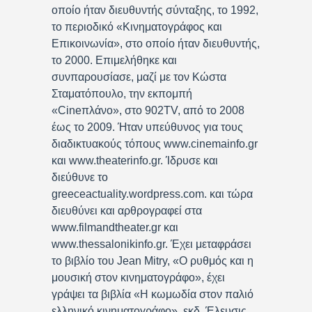
οποίο ήταν διευθυντής σύνταξης, το 1992,
το περιοδικό «Κινηματογράφος και
Επικοινωνία», στο οποίο ήταν διευθυντής,
το 2000. Επιμελήθηκε και
συνπαρουσίασε, μαζί με τον Κώστα
Σταματόπουλο, την εκπομπή
«Cineπλάνο», στο 902TV, από το 2008
έως το 2009. Ήταν υπεύθυνος για τους
διαδικτυακούς τόπους www.cinemainfo.gr
και www.theaterinfo.gr. Ίδρυσε και
διεύθυνε το
greeceactuality.wordpress.com. και τώρα
διευθύνει και αρθρογραφεί στα
www.filmandtheater.gr και
www.thessalonikinfo.gr. Έχει μεταφράσει
το βιβλίο του Jean Mitry, «Ο ρυθμός και η
μουσική στον κινηματογράφο», έχει
γράψει τα βιβλία «Η κωμωδία στον παλιό
ελληνικό κινηματογράφο», εκδ. Έλευσις,