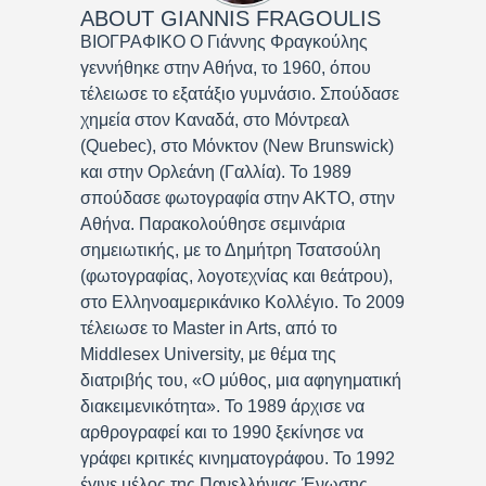
ABOUT
GIANNIS FRAGOULIS
ΒΙΟΓΡΑΦΙΚΟ Ο Γιάννης Φραγκούλης
γεννήθηκε στην Αθήνα, το 1960, όπου
τέλειωσε το εξατάξιο γυμνάσιο. Σπούδασε
χημεία στον Καναδά, στο Μόντρεαλ
(Quebec), στο Μόνκτον (New Brunswick)
και στην Ορλεάνη (Γαλλία). Το 1989
σπούδασε φωτογραφία στην ΑΚΤΟ, στην
Αθήνα. Παρακολούθησε σεμινάρια
σημειωτικής, με το Δημήτρη Τσατσούλη
(φωτογραφίας, λογοτεχνίας και θεάτρου),
στο Ελληνοαμερικάνικο Κολλέγιο. Το 2009
τέλειωσε το Master in Arts, από το
Middlesex University, με θέμα της
διατριβής του, «Ο μύθος, μια αφηγηματική
διακειμενικότητα». Το 1989 άρχισε να
αρθρογραφεί και το 1990 ξεκίνησε να
γράφει κριτικές κινηματογράφου. Το 1992
έγινε μέλος της Πανελλήνιας Ένωσης