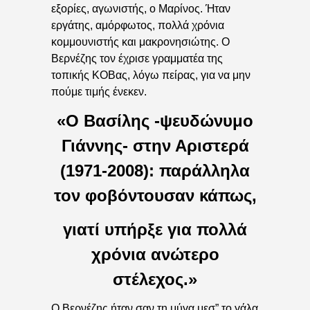
εξορίες, αγωνιστής, ο Μαρίνος. Ήταν
εργάτης, αμόρφωτος, πολλά χρόνια
κομμουνιστής και μακρονησιώτης. Ο
Βερνέζης τον έχρισε γραμματέα της
τοπικής ΚΟΒας, λόγω πείρας, για να μην
πούμε τιμής ένεκεν.
«Ο Βασίλης -ψευδώνυμο
Γιάννης- στην Αριστερά
(1971-2008): παράλληλα
τον φοβόντουσαν κάπως,
γιατί υπήρξε για πολλά
χρόνια ανώτερο
στέλεχος.»
Ο Βερνέζης ήταν σαν τη μύγα μεσ” το γάλα