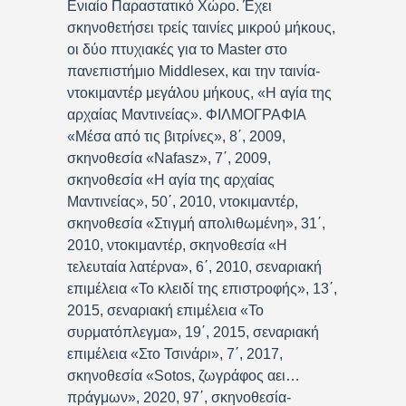
Ενιαίο Παραστατικό Χώρο. Έχει
σκηνοθετήσει τρείς ταινίες μικρού μήκους,
οι δύο πτυχιακές για το Master στο
πανεπιστήμιο Middlesex, και την ταινία-
ντοκιμαντέρ μεγάλου μήκους, «Η αγία της
αρχαίας Μαντινείας». ΦΙΛΜΟΓΡΑΦΙΑ
«Μέσα από τις βιτρίνες», 8΄, 2009,
σκηνοθεσία «Nafasz», 7΄, 2009,
σκηνοθεσία «Η αγία της αρχαίας
Μαντινείας», 50΄, 2010, ντοκιμαντέρ,
σκηνοθεσία «Στιγμή απολιθωμένη», 31΄,
2010, ντοκιμαντέρ, σκηνοθεσία «Η
τελευταία λατέρνα», 6΄, 2010, σεναριακή
επιμέλεια «Το κλειδί της επιστροφής», 13΄,
2015, σεναριακή επιμέλεια «Το
συρματόπλεγμα», 19΄, 2015, σεναριακή
επιμέλεια «Στο Τσινάρι», 7΄, 2017,
σκηνοθεσία «Sotos, ζωγράφος αει…
πράγμων», 2020, 97΄, σκηνοθεσία-