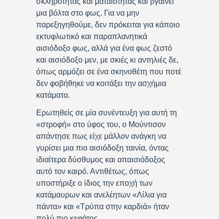
σκληρότητας και ματαιότητας και βγαίνει
μια βόλτα στο φως. Για να μην
παρεξηγηθούμε, δεν πρόκειται για κάποιο
εκτυφλωτικό και παραπλανητικά
αισιόδοξο φως, αλλά για ένα φως ζεστό
και αισιόδοξο μεν, με σκιές κι αντηλιές δε,
όπως αρμόζει σε ένα σκηνοθέτη που ποτέ
δεν φοβήθηκε να κοιτάξει την ασχήμια
κατάματα.
Ερωτηθείς σε μία συνέντευξη για αυτή τη
«στροφή» στο ύφος του, ο Μούντισον
απάντησε πως είχε μάλλον ανάγκη να
γυρίσει μια πιο αισιόδοξη ταινία, όντας
ιδιαίτερα δύσθυμος και απαισιόδοξος
αυτό τον καιρό. Αντιθέτως, όπως
υποστήριξε ο ίδιος την εποχή των
κατάμαυρων και ανελέητων «Λίλια για
πάντα» και «Τρύπα στην καρδιά» ήταν
πολύ πιο κεφάτος…