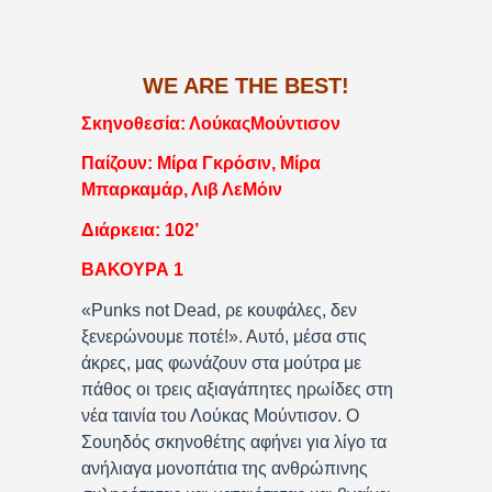
WE ARE THE BEST!
Σκηνοθεσία: ΛούκαςΜούντισον
Παίζουν: Μίρα Γκρόσιν, Μίρα
Μπαρκαμάρ, Λιβ ΛεΜόιν
Διάρκεια: 102’
ΒΑΚΟΥΡΑ 1
«Punks not Dead, ρε κουφάλες, δεν
ξενερώνουμε ποτέ!». Αυτό, μέσα στις
άκρες, μας φωνάζουν στα μούτρα με
πάθος οι τρεις αξιαγάπητες ηρωίδες στη
νέα ταινία του Λούκας Μούντισον. Ο
Σουηδός σκηνοθέτης αφήνει για λίγο τα
ανήλιαγα μονοπάτια της ανθρώπινης