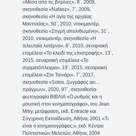
«Μέσα από τις βιτρίνες», 8΄, 2009,
σκηνοθεσία «Nafasz», 7΄, 2009,
σκηνοθεσία «Η αγία της αρχαίας
Μαντινείας», 50΄, 2010, ντοκιμαντέρ,
σκηνοθεσία «Στιγμή απολιθωμένη», 31΄,
2010, ντοκιμαντέρ, σκηνοθεσία «Η
τελευταία λατέρνα», 6΄, 2010, σεναριακή
επιμέλεια «Το κλειδί της επιστροφής», 13΄,
2015, σεναριακή επιμέλεια «Το
συρματόπλεγμα», 19΄, 2015, σεναριακή
επιμέλεια «Στο Τσινάρι», 7΄, 2017,
σκηνοθεσία «Sotos, ζωγράφος αει…
πράγμων», 2020, 97΄, σκηνοθεσία-
φωτογραφία ΒΙΒΛΙΑ «Ο ρυθμός και η
μουσική στον κινηματογράφο», του Jean
Mitry, μετάφραση, εκδ. Entracte και
Σύγχρονη Εκπαίδευση, Αθήνα, 2001 «Τι
είναι ο κινηματογράφος;», εκδ. Κέντρο
Πολιτιστικών Μελετών, Αθήνα, 2004