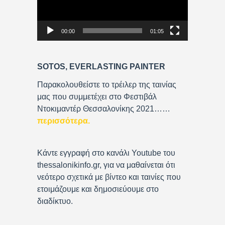
o
P
00:00
01:05
l
a
y
SOTOS, EVERLASTING PAINTER
e
r
Παρακολουθείστε το τρέιλερ της ταινίας
μας που συμμετέχει στο Φεστιβάλ
Ντοκιμαντέρ Θεσσαλονίκης 2021……
περισσότερα
.
Κάντε εγγραφή στο κανάλι Youtube του
thessalonikinfo.gr, για να μαθαίνεται ότι
νεότερο σχετικά με βίντεο και ταινίες που
ετοιμάζουμε και δημοσιεύουμε στο
διαδίκτυο.