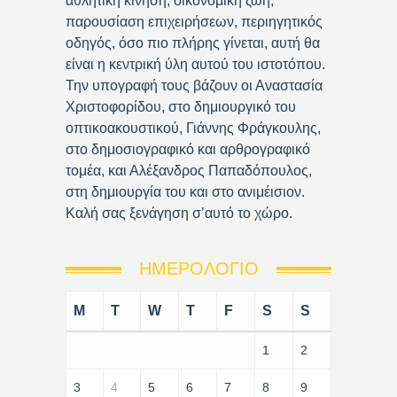
αθλητική κίνηση, οικονομική ζωή,
παρουσίαση επιχειρήσεων, περιηγητικός
οδηγός, όσο πιο πλήρης γίνεται, αυτή θα
είναι η κεντρική ύλη αυτού του ιστοτόπου.
Την υπογραφή τους βάζουν οι Αναστασία
Χριστοφορίδου, στο δημιουργικό του
οπτικοακουστικού, Γιάννης Φράγκουλης,
στο δημοσιογραφικό και αρθρογραφικό
τομέα, και Αλέξανδρος Παπαδόπουλος,
στη δημιουργία του και στο ανιμέισιον.
Καλή σας ξενάγηση σ’αυτό το χώρο.
ΗΜΕΡΟΛΌΓΙΟ
M
T
W
T
F
S
S
1
2
3
4
5
6
7
8
9