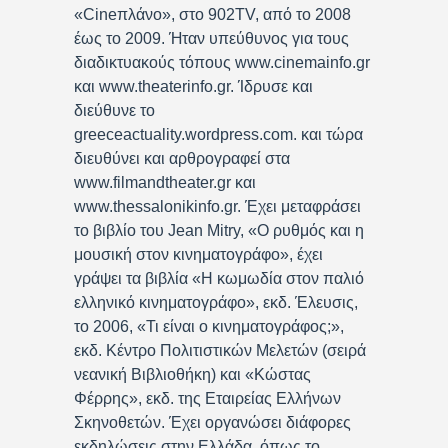
«Cineπλάνο», στο 902TV, από το 2008
έως το 2009. Ήταν υπεύθυνος για τους
διαδικτυακούς τόπους www.cinemainfo.gr
και www.theaterinfo.gr. Ίδρυσε και
διεύθυνε το
greeceactuality.wordpress.com. και τώρα
διευθύνει και αρθρογραφεί στα
www.filmandtheater.gr και
www.thessalonikinfo.gr. Έχει μεταφράσει
το βιβλίο του Jean Mitry, «Ο ρυθμός και η
μουσική στον κινηματογράφο», έχει
γράψει τα βιβλία «Η κωμωδία στον παλιό
ελληνικό κινηματογράφο», εκδ. Έλευσις,
το 2006, «Τι είναι ο κινηματογράφος;»,
εκδ. Κέντρο Πολιτιστικών Μελετών (σειρά
νεανική Βιβλιοθήκη) και «Κώστας
Φέρρης», εκδ. της Εταιρείας Ελλήνων
Σκηνοθετών. Έχει οργανώσει διάφορες
εκδηλώσεις στην Ελλάδα, όπως το