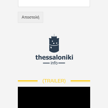
Αποστολή
(TRAILER)
V
i
d
e