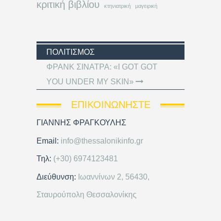
κριτική βιβλίου
κτηνιατρική
μαγειρική
ΠΟΛΙΤΙΣΜΌΣ
ΦΡΑΝΚ ΣΙΝΑΤΡΑ: «I GOT GOT
YOU UNDER MY SKIN»
ΕΠΙΚΟΙΝΩΝΉΣΤΕ
ΓΙΑΝΝΗΣ ΦΡΑΓΚΟΥΛΗΣ
Email:
info@thessalonikinfo.gr
Τηλ:
(+30) 6974123481
Διεύθυνση:
Ιωαννίνων 2, 56430,
Σταυρούπολη Θεσσαλονίκης