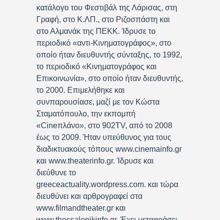
κατάλογο του Φεστιβάλ της Λάρισας, στη
Γραφή, στο Κ.ΛΠ., στο Ριζοσπάστη και
στο Αλμανάκ της ΠΕΚΚ. Ίδρυσε το
περιοδικό «αντι-Κινηματογράφος», στο
οποίο ήταν διευθυντής σύνταξης, το 1992,
το περιοδικό «Κινηματογράφος και
Επικοινωνία», στο οποίο ήταν διευθυντής,
το 2000. Επιμελήθηκε και
συνπαρουσίασε, μαζί με τον Κώστα
Σταματόπουλο, την εκπομπή
«Cineπλάνο», στο 902TV, από το 2008
έως το 2009. Ήταν υπεύθυνος για τους
διαδικτυακούς τόπους www.cinemainfo.gr
και www.theaterinfo.gr. Ίδρυσε και
διεύθυνε το
greeceactuality.wordpress.com. και τώρα
διευθύνει και αρθρογραφεί στα
www.filmandtheater.gr και
www.thessalonikinfo.gr. Έχει μεταφράσει