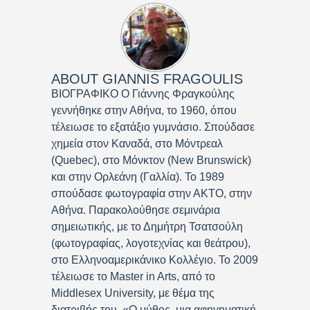
ABOUT
GIANNIS FRAGOULIS
ΒΙΟΓΡΑΦΙΚΟ Ο Γιάννης Φραγκούλης
γεννήθηκε στην Αθήνα, το 1960, όπου
τέλειωσε το εξατάξιο γυμνάσιο. Σπούδασε
χημεία στον Καναδά, στο Μόντρεαλ
(Quebec), στο Μόνκτον (New Brunswick)
και στην Ορλεάνη (Γαλλία). Το 1989
σπούδασε φωτογραφία στην ΑΚΤΟ, στην
Αθήνα. Παρακολούθησε σεμινάρια
σημειωτικής, με το Δημήτρη Τσατσούλη
(φωτογραφίας, λογοτεχνίας και θεάτρου),
στο Ελληνοαμερικάνικο Κολλέγιο. Το 2009
τέλειωσε το Master in Arts, από το
Middlesex University, με θέμα της
διατριβής του, «Ο μύθος, μια αφηγηματική