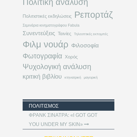
Πολιτική ανάλυση
Ρεπορτάζ
Πολιτιστικές εκδηλώσεις
Σεμινάρια κινηματογράφου Fabula
Συνεντεύξεις
Ταινίες
Τηλεοπτικές εκπομπές
Φιλμ νουάρ
Φιλοσοφία
Φωτογραφία
Χορός
Ψυχολογική ανάλυση
κριτική βιβλίου
κτηνιατρική
μαγειρική
ΠΟΛΙΤΙΣΜΌΣ
ΦΡΑΝΚ ΣΙΝΑΤΡΑ: «I GOT GOT
YOU UNDER MY SKIN»