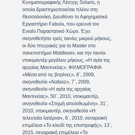
Κινηματογραφικής Λέσχης Solaris, η
οποία δραστηριοποιείται πλέον στη
Θεσσαλονίκη. Διευθύνει το Αφηγηματικό
Εργαστήριο Fabula, που ερευνά τον
Ενιαίο Παραστατικό Χώρο. Έχει
σκηνοθετήσει τρείς ταινίες μικρού μήκους,
οι δύο πτυχιακές για το Master στο
πανεπιστήμιο Middlesex, και την ταινία-
ντοκιμαντέρ μεγάλου μήκους, «Η αγία της
αρχαίας Μαντινείας». ΦΙΛΜΟΓΡΑΦΙΑ
«Μέσα από τις βιτρίνες», 8΄, 2009,
σκηνοθεσία «Nafasz», 7΄, 2009,
σκηνοθεσία «Η αγία της αρχαίας
Μαντινείας», 50΄, 2010, ντοκιμαντέρ,
σκηνοθεσία «Στιγμή απολιθωμένη», 31΄,
2010, ντοκιμαντέρ, σκηνοθεσία «Η
τελευταία λατέρνα», 6΄, 2010, σεναριακή
επιμέλεια «Το κλειδί της επιστροφής», 13΄,
2015, σεναριακή επιμέλεια «Το