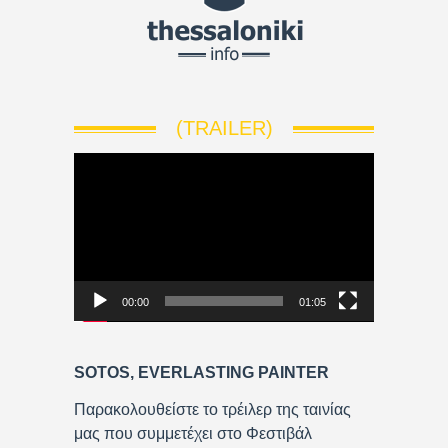
(TRAILER)
V
i
d
e
o
P
00:00
01:05
l
a
y
SOTOS, EVERLASTING PAINTER
e
r
Παρακολουθείστε το τρέιλερ της ταινίας
μας που συμμετέχει στο Φεστιβάλ