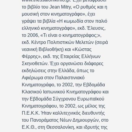
το βιβλίο του Jean Mitry, «Ο ρυθμός και η
μουσική στον κινηματογράφο», έχει
γράψει τα βιβλία «Η κωμωδία στον παλιό
ελληνικό κινηματογράφο», εκδ. Έλευσις,
το 2006, «Τι είναι ο κινηματογράφος;»,
εκδ. Κέντρο Πολιτιστικών Μελετών (σειρά
νεανική Βιβλιοθήκη) και «Κώστας
Φέρρης», εκδ. της Εταιρείας Ελλήνων
Σκηνοθετών. Έχει οργανώσει διάφορες
εκδηλώσεις στην Ελλάδα, όπως το
Αφιέρωμα στον Παλαιστινιακό
Κινηματογράφο, το 2002, την Εβδομάδα
Κλασικού Ιαπωνικού Κινηματογράφου και
την Εβδομάδα Σύγχρονου Ευρωπαϊκού
Κινηματογράφου, το 2002, ως μέλος της
Π.Ε.Κ.Κ. Ήταν καλλιτεχνικός διευθυντής
του Πανοράματος Νέων Δημιουργών, στο
Ε.Κ.Θ., στη Θεσσαλονίκη, και ιδρυτής της