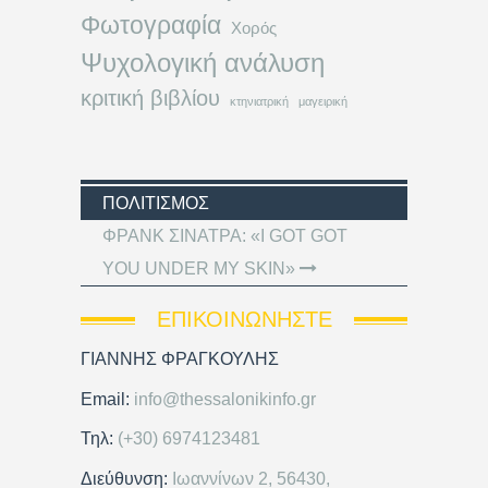
Φωτογραφία
Χορός
Ψυχολογική ανάλυση
κριτική βιβλίου
κτηνιατρική
μαγειρική
ΠΟΛΙΤΙΣΜΌΣ
ΦΡΑΝΚ ΣΙΝΑΤΡΑ: «I GOT GOT
YOU UNDER MY SKIN»
ΕΠΙΚΟΙΝΩΝΉΣΤΕ
ΓΙΑΝΝΗΣ ΦΡΑΓΚΟΥΛΗΣ
Email:
info@thessalonikinfo.gr
Τηλ:
(+30) 6974123481
Διεύθυνση:
Ιωαννίνων 2, 56430,