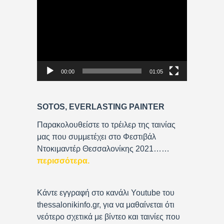
V
i
d
e
o
P
00:00
01:05
l
a
y
SOTOS, EVERLASTING PAINTER
e
r
Παρακολουθείστε το τρέιλερ της ταινίας
μας που συμμετέχει στο Φεστιβάλ
Ντοκιμαντέρ Θεσσαλονίκης 2021……
περισσότερα
.
Κάντε εγγραφή στο κανάλι Youtube του
thessalonikinfo.gr, για να μαθαίνεται ότι
νεότερο σχετικά με βίντεο και ταινίες που