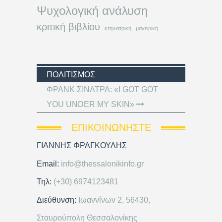
Ψυχολογική ανάλυση
κριτική βιβλίου
κτηνιατρική
μαγειρική
ΠΟΛΙΤΙΣΜΌΣ
ΦΡΑΝΚ ΣΙΝΑΤΡΑ: «I GOT GOT
YOU UNDER MY SKIN»
ΕΠΙΚΟΙΝΩΝΉΣΤΕ
ΓΙΑΝΝΗΣ ΦΡΑΓΚΟΥΛΗΣ
Email:
info@thessalonikinfo.gr
Τηλ:
(+30) 6974123481
Διεύθυνση:
Ιωαννίνων 2, 56430,
Σταυρούπολη Θεσσαλονίκης