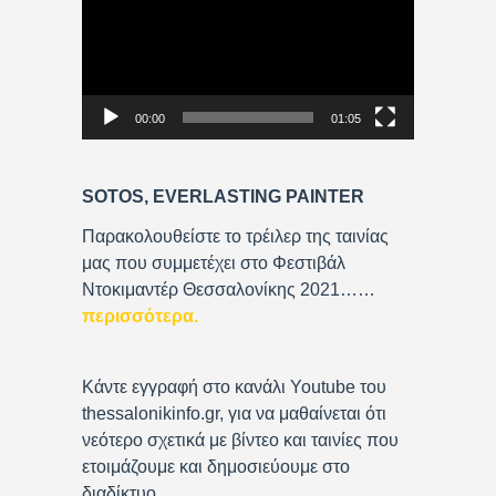
d
e
o
P
00:00
01:05
l
a
y
SOTOS, EVERLASTING PAINTER
e
r
Παρακολουθείστε το τρέιλερ της ταινίας
μας που συμμετέχει στο Φεστιβάλ
Ντοκιμαντέρ Θεσσαλονίκης 2021……
περισσότερα
.
Κάντε εγγραφή στο κανάλι Youtube του
thessalonikinfo.gr, για να μαθαίνεται ότι
νεότερο σχετικά με βίντεο και ταινίες που
ετοιμάζουμε και δημοσιεύουμε στο
διαδίκτυο.