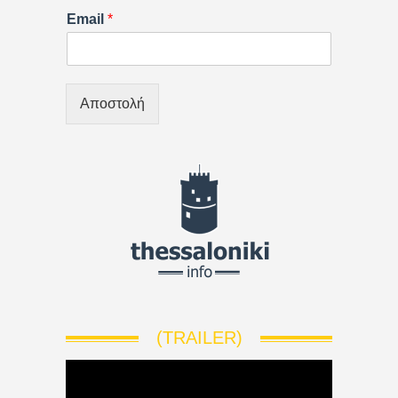
Email
*
Αποστολή
(TRAILER)
V
i