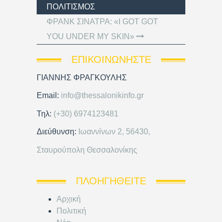
ΠΟΛΙΤΙΣΜΌΣ
ΦΡΑΝΚ ΣΙΝΑΤΡΑ: «I GOT GOT
YOU UNDER MY SKIN»
ΕΠΙΚΟΙΝΩΝΉΣΤΕ
ΓΙΑΝΝΗΣ ΦΡΑΓΚΟΥΛΗΣ
Email:
info@thessalonikinfo.gr
Τηλ:
(+30) 6974123481
Διεύθυνση:
Ιωαννίνων 2, 56430,
Σταυρούπολη Θεσσαλονίκης
ΠΛΟΗΓΗΘΕΊΤΕ
Αρχική
Πολιτική