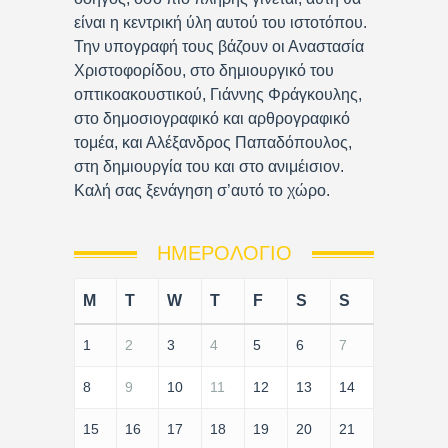
είναι η κεντρική ύλη αυτού του ιστοτόπου.
Την υπογραφή τους βάζουν οι Αναστασία
Χριστοφορίδου, στο δημιουργικό του
οπτικοακουστικού, Γιάννης Φράγκουλης,
στο δημοσιογραφικό και αρθρογραφικό
τομέα, και Αλέξανδρος Παπαδόπουλος,
στη δημιουργία του και στο ανιμέισιον.
Καλή σας ξενάγηση σ’αυτό το χώρο.
ΗΜΕΡΟΛΌΓΙΟ
M
T
W
T
F
S
S
1
2
3
4
5
6
7
8
9
10
11
12
13
14
15
16
17
18
19
20
21