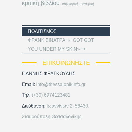
κριτική βιβλίου
κτηνιατρική
μαγειρική
ΠΟΛΙΤΙΣΜΌΣ
ΦΡΑΝΚ ΣΙΝΑΤΡΑ: «I GOT GOT
YOU UNDER MY SKIN»
ΕΠΙΚΟΙΝΩΝΉΣΤΕ
ΓΙΑΝΝΗΣ ΦΡΑΓΚΟΥΛΗΣ
Email:
info@thessalonikinfo.gr
Τηλ:
(+30) 6974123481
Διεύθυνση:
Ιωαννίνων 2, 56430,
Σταυρούπολη Θεσσαλονίκης