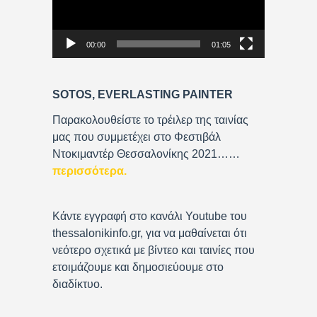
o
P
00:00
01:05
l
a
y
SOTOS, EVERLASTING PAINTER
e
r
Παρακολουθείστε το τρέιλερ της ταινίας
μας που συμμετέχει στο Φεστιβάλ
Ντοκιμαντέρ Θεσσαλονίκης 2021……
περισσότερα
.
Κάντε εγγραφή στο κανάλι Youtube του
thessalonikinfo.gr, για να μαθαίνεται ότι
νεότερο σχετικά με βίντεο και ταινίες που
ετοιμάζουμε και δημοσιεύουμε στο
διαδίκτυο.