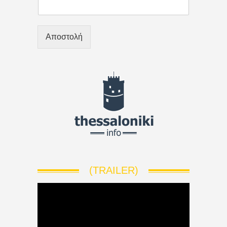
Αποστολή
(TRAILER)
V
i
d
e