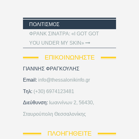
ΠΟΛΙΤΙΣΜΌΣ
ΦΡΑΝΚ ΣΙΝΑΤΡΑ: «I GOT GOT
YOU UNDER MY SKIN»
ΕΠΙΚΟΙΝΩΝΉΣΤΕ
ΓΙΑΝΝΗΣ ΦΡΑΓΚΟΥΛΗΣ
Email:
info@thessalonikinfo.gr
Τηλ:
(+30) 6974123481
Διεύθυνση:
Ιωαννίνων 2, 56430,
Σταυρούπολη Θεσσαλονίκης
ΠΛΟΗΓΗΘΕΊΤΕ