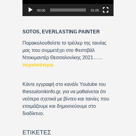
P
00:00
01:05
l
a
y
SOTOS, EVERLASTING PAINTER
e
r
Παρακολουθείστε το τρέιλερ της ταινίας
μας που συμμετέχει στο Φεστιβάλ
Ντοκιμαντέρ Θεσσαλονίκης 2021……
περισσότερα
.
Κάντε εγγραφή στο κανάλι Youtube του
thessalonikinfo.gr, για να μαθαίνεται ότι
νεότερο σχετικά με βίντεο και ταινίες που
ετοιμάζουμε και δημοσιεύουμε στο
διαδίκτυο.
ΕΤΙΚΈΤΕΣ