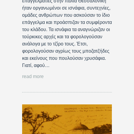
επαγγελματίες στην παλιά Θεσσαλονίκη
ήταν οργανωμένοι σε ισνάφια, συντεχνίες,
ομάδες ανθρώπων που ασκούσαν το ίδιο
επάγγελμα και προάσπιζαν τα συμφέροντα
του κλάδου. Τα ισνάφια τα αναγνώριζαν οι
τούρκικες αρχές και τα φορολογούσαν
ανάλογα με το τζίρο τους. Έτσι,
φορολογούσαν αγρίως τους μποζατζήδες
και εκείνους που πουλούσαν χρυσάφια.
Γιατί, αφού…
read more