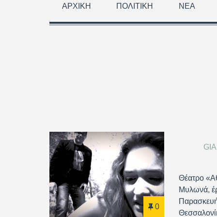
ΑΡΧΙΚΉ
ΠΟΛΙΤΙΚΉ
ΝΈΑ
GI
Θέατρο «Α
Μυλωνά, έρ
Παρασκευή
0
Θεσσαλονίκ