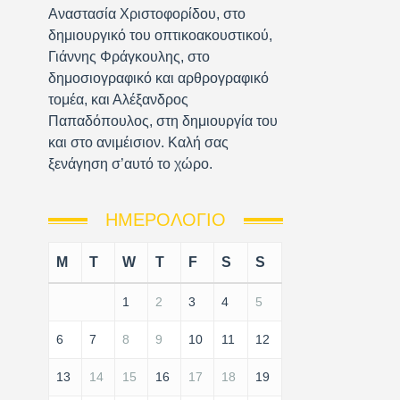
Αναστασία Χριστοφορίδου, στο
δημιουργικό του οπτικοακουστικού,
Γιάννης Φράγκουλης, στο
δημοσιογραφικό και αρθρογραφικό
τομέα, και Αλέξανδρος
Παπαδόπουλος, στη δημιουργία του
και στο ανιμέισιον. Καλή σας
ξενάγηση σ’αυτό το χώρο.
ΗΜΕΡΟΛΌΓΙΟ
M
T
W
T
F
S
S
1
2
3
4
5
6
7
8
9
10
11
12
13
14
15
16
17
18
19