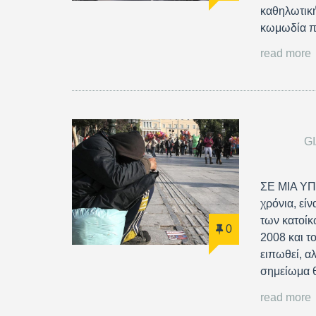
καθηλωτική
κωμωδία πο
read more
G
ΣΕ ΜΙΑ ΥΠ
χρόνια, εί
των κατοίκ
0
2008 και τ
ειπωθεί, α
σημείωμα
read more