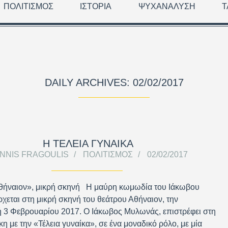
ΠΟΛΙΤΙΣΜΌΣ
ΙΣΤΟΡΊΑ
ΨΥΧΑΝΆΛΥΣΗ
Τ
DAILY ARCHIVES: 02/02/2017
Η ΤΕΛΕΙΑ ΓΥΝΑΙΚΑ
ANNIS FRAGOULIS
ΠΟΛΙΤΙΣΜΌΣ
02/02/2017
θήναιον», μικρή σκηνή Η μαύρη κωμωδία του Ιάκωβου
χεται στη μικρή σκηνή του θεάτρου Αθήναιον, την
 3 Φεβρουαρίου 2017. Ο Ιάκωβος Μυλωνάς, επιστρέφει στη
η με την «Τέλεια γυναίκα», σε ένα μοναδικό ρόλο, με μία