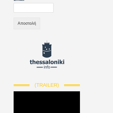
Αποστολή
(TRAILER)
V
i
d
e