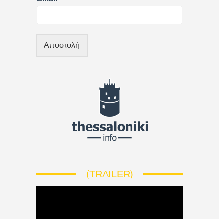
Αποστολή
(TRAILER)
V
i
d