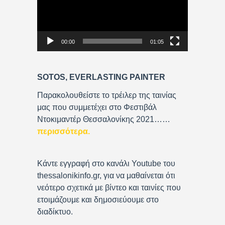
e
o
P
00:00
01:05
l
a
y
SOTOS, EVERLASTING PAINTER
e
r
Παρακολουθείστε το τρέιλερ της ταινίας
μας που συμμετέχει στο Φεστιβάλ
Ντοκιμαντέρ Θεσσαλονίκης 2021……
περισσότερα
.
Κάντε εγγραφή στο κανάλι Youtube του
thessalonikinfo.gr, για να μαθαίνεται ότι
νεότερο σχετικά με βίντεο και ταινίες που
ετοιμάζουμε και δημοσιεύουμε στο
διαδίκτυο.