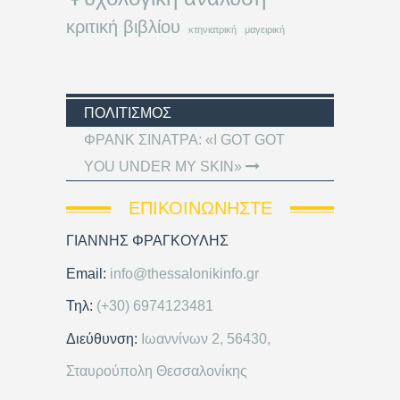
κριτική βιβλίου
κτηνιατρική
μαγειρική
ΠΟΛΙΤΙΣΜΌΣ
ΦΡΑΝΚ ΣΙΝΑΤΡΑ: «I GOT GOT
YOU UNDER MY SKIN»
ΕΠΙΚΟΙΝΩΝΉΣΤΕ
ΓΙΑΝΝΗΣ ΦΡΑΓΚΟΥΛΗΣ
Email:
info@thessalonikinfo.gr
Τηλ:
(+30) 6974123481
Διεύθυνση:
Ιωαννίνων 2, 56430,
Σταυρούπολη Θεσσαλονίκης