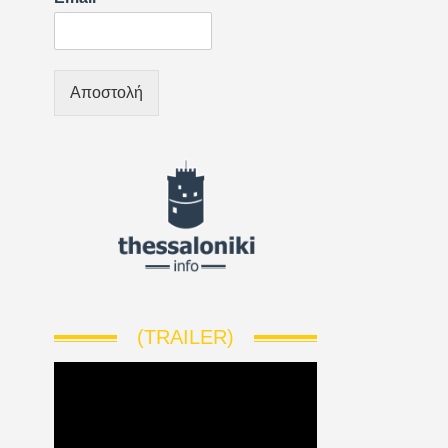
Αποστολή
(TRAILER)
V
i
d
e