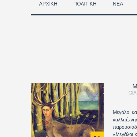
ΑΡΧΙΚΉ
ΠΟΛΙΤΙΚΉ
ΝΈΑ
M
GI
Μεγάλοι κα
καλλιτέχνη
παρουσιάζο
«Μεγάλοι κ