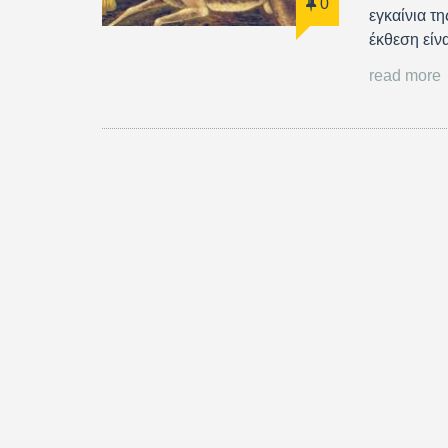
0
εγκαίνια τ
έκθεση είν
read more