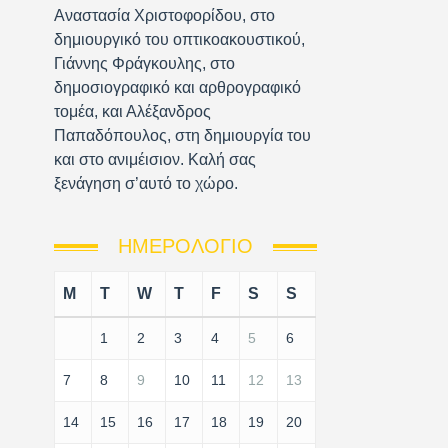
Αναστασία Χριστοφορίδου, στο
δημιουργικό του οπτικοακουστικού,
Γιάννης Φράγκουλης, στο
δημοσιογραφικό και αρθρογραφικό
τομέα, και Αλέξανδρος
Παπαδόπουλος, στη δημιουργία του
και στο ανιμέισιον. Καλή σας
ξενάγηση σ’αυτό το χώρο.
ΗΜΕΡΟΛΌΓΙΟ
M
T
W
T
F
S
S
1
2
3
4
5
6
7
8
9
10
11
12
13
14
15
16
17
18
19
20