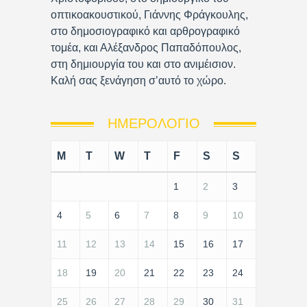
οπτικοακουστικού, Γιάννης Φράγκουλης,
στο δημοσιογραφικό και αρθρογραφικό
τομέα, και Αλέξανδρος Παπαδόπουλος,
στη δημιουργία του και στο ανιμέισιον.
Καλή σας ξενάγηση σ’αυτό το χώρο.
ΗΜΕΡΟΛΌΓΙΟ
M
T
W
T
F
S
S
1
2
3
4
5
6
7
8
9
10
11
12
13
14
15
16
17
18
19
20
21
22
23
24
25
26
27
28
29
30
31