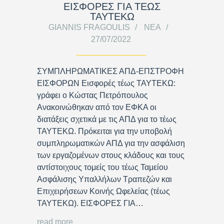
ΕΙΣΦΟΡΕΣ ΓΙΑ ΤΕΩΣ
ΤΑΥΤΕΚΩ
GIANNIS FRAGOULIS
ΝΈΑ
27/07/2022
ΣΥΜΠΛΗΡΩΜΑΤΙΚΕΣ ΑΠΔ-ΕΠΣΤΡΟΦΗ
ΕΙΣΦΟΡΩΝ Εισφορές τέως ΤΑΥΤΕΚΩ:
γράφει ο Κώστας Πετρόπουλος
Ανακοινώθηκαν από τον ΕΦΚΑ οι
διατάξεις σχετικά με τις ΑΠΔ για το τέως
ΤΑΥΤΕΚΩ. Πρόκειται για την υποβολή
συμπληρωματικών ΑΠΔ για την ασφάλιση
των εργαζομένων στους κλάδους και τους
αντίστοιχους τομείς του τέως Ταμείου
Ασφάλισης Υπαλλήλων Τραπεζών και
Επιχειρήσεων Κοινής Ωφελείας (τέως
ΤΑΥΤΕΚΩ). ΕΙΣΦΟΡΕΣ ΓΙΑ…
read more