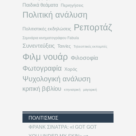
Παιδικά θεάματα
Περιηγήσεις
Πολιτική ανάλυση
Ρεπορτάζ
Πολιτιστικές εκδηλώσεις
Σεμινάρια κινηματογράφου Fabula
Συνεντεύξεις
Ταινίες
Τηλεοπτικές εκπομπές
Φιλμ νουάρ
Φιλοσοφία
Φωτογραφία
Χορός
Ψυχολογική ανάλυση
κριτική βιβλίου
κτηνιατρική
μαγειρική
ΠΟΛΙΤΙΣΜΌΣ
ΦΡΑΝΚ ΣΙΝΑΤΡΑ: «I GOT GOT