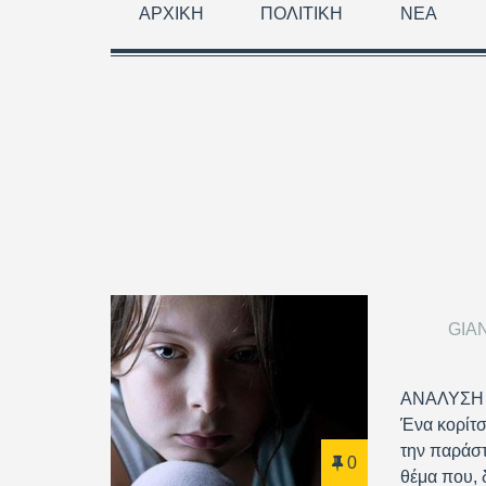
ΑΡΧΙΚΉ
ΠΟΛΙΤΙΚΉ
ΝΈΑ
GIA
ΑΝΑΛΥΣΗ
Ένα κορίτσ
την παράστ
0
θέμα που, 