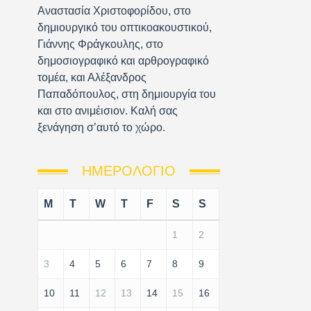
Αναστασία Χριστοφορίδου, στο
δημιουργικό του οπτικοακουστικού,
Γιάννης Φράγκουλης, στο
δημοσιογραφικό και αρθρογραφικό
τομέα, και Αλέξανδρος
Παπαδόπουλος, στη δημιουργία του
και στο ανιμέισιον. Καλή σας
ξενάγηση σ’αυτό το χώρο.
ΗΜΕΡΟΛΌΓΙΟ
M
T
W
T
F
S
S
1
2
3
4
5
6
7
8
9
10
11
12
13
14
15
16