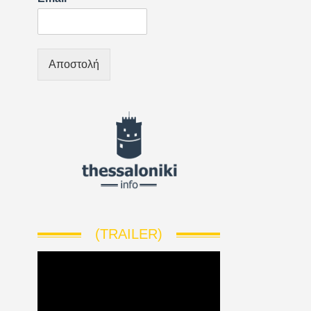
Αποστολή
(TRAILER)
V
i
d
e