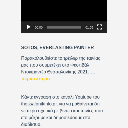
d
e
o
P
00:00
01:05
l
a
y
SOTOS, EVERLASTING PAINTER
e
r
Παρακολουθείστε το τρέιλερ της ταινίας
μας που συμμετέχει στο Φεστιβάλ
Ντοκιμαντέρ Θεσσαλονίκης 2021……
περισσότερα
.
Κάντε εγγραφή στο κανάλι Youtube του
thessalonikinfo.gr, για να μαθαίνεται ότι
νεότερο σχετικά με βίντεο και ταινίες που
ετοιμάζουμε και δημοσιεύουμε στο
διαδίκτυο.