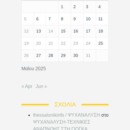
1
2
3
4
5
6
7
8
9
10
11
12
13
14
15
16
17
18
19
20
21
22
23
24
25
26
27
28
29
30
31
Μαΐου 2025
« Apr
Jun »
ΣΧΌΛΙΑ
thessalonikinfo / ΨΥΧΑΝΑΛΥΣΗ
στο
ΨΥΧΑΝΑΛΥΣΗ-ΤΕΧΝΙΚΕΣ
ΑΝΑΠΝΟΗΣ ΣΤΗ ΓΙΟΓΚΑ