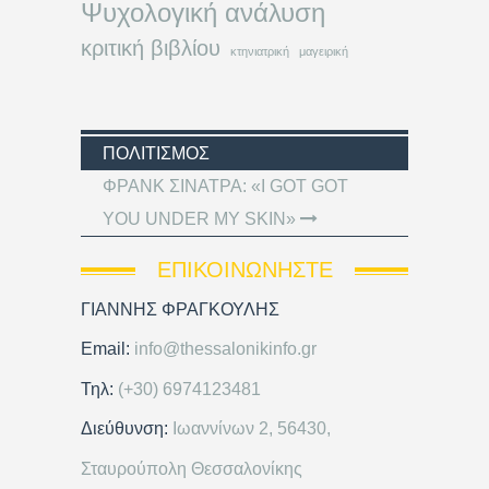
Ψυχολογική ανάλυση
κριτική βιβλίου
κτηνιατρική
μαγειρική
ΠΟΛΙΤΙΣΜΌΣ
ΦΡΑΝΚ ΣΙΝΑΤΡΑ: «I GOT GOT
YOU UNDER MY SKIN»
ΕΠΙΚΟΙΝΩΝΉΣΤΕ
ΓΙΑΝΝΗΣ ΦΡΑΓΚΟΥΛΗΣ
Email:
info@thessalonikinfo.gr
Τηλ:
(+30) 6974123481
Διεύθυνση:
Ιωαννίνων 2, 56430,
Σταυρούπολη Θεσσαλονίκης