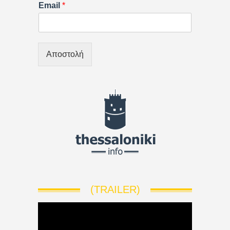
Email
*
Αποστολή
(TRAILER)
V
i