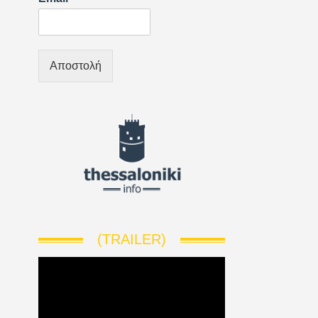
Αποστολή
(TRAILER)
V
i
d
e