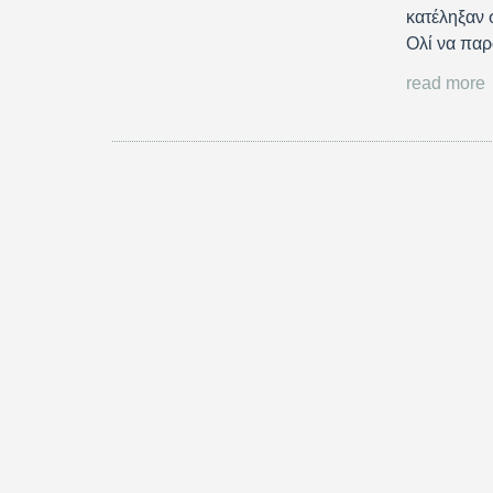
κατέληξαν 
Ολί να πα
read more