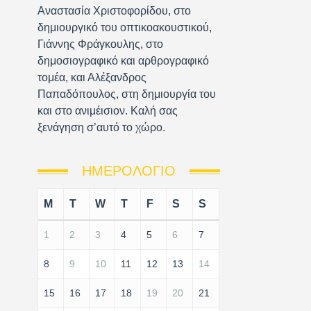
Αναστασία Χριστοφορίδου, στο
δημιουργικό του οπτικοακουστικού,
Γιάννης Φράγκουλης, στο
δημοσιογραφικό και αρθρογραφικό
τομέα, και Αλέξανδρος
Παπαδόπουλος, στη δημιουργία του
και στο ανιμέισιον. Καλή σας
ξενάγηση σ’αυτό το χώρο.
ΗΜΕΡΟΛΌΓΙΟ
M
T
W
T
F
S
S
1
2
3
4
5
6
7
8
9
10
11
12
13
14
15
16
17
18
19
20
21